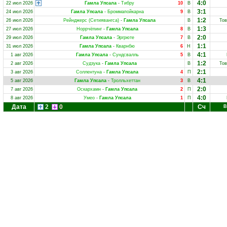
4:0
22 июл 2026
Гамла Упсала
-
Тибру
10
В
3:1
24 июл 2026
Гамла Упсала
-
Броммапойкарна
9
В
1:2
26 июл 2026
Рейнджерс (Сетиявангса)
-
Гамла Упсала
В
Тов
1:3
27 июл 2026
Норрчёпинг
-
Гамла Упсала
8
В
2:0
29 июл 2026
Гамла Упсала
-
Эргрюте
7
В
1:1
31 июл 2026
Гамла Упсала
-
Кварнбю
6
Н
4:1
1 авг 2026
Гамла Упсала
-
Сундсвалль
5
В
1:2
2 авг 2026
Судзука
-
Гамла Упсала
В
Тов
2:1
3 авг 2026
Соллентуна
-
Гамла Упсала
4
П
4:1
5 авг 2026
Гамла Упсала
-
Тролльхеттан
3
В
2:0
7 авг 2026
Оскархамн
-
Гамла Упсала
2
П
4:0
8 авг 2026
Умео
-
Гамла Упсала
1
П
Дата
2
0
Сч
В