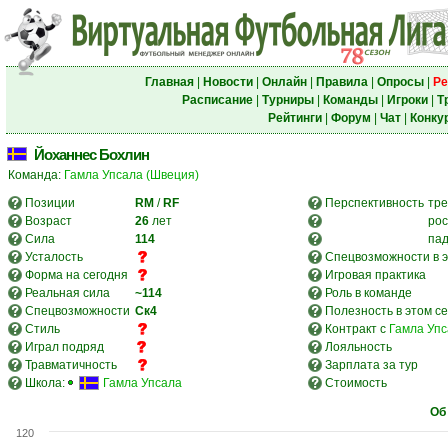
Главная
|
Новости
|
Онлайн
|
Правила
|
Опросы
|
Ре
Расписание
|
Турниры
|
Команды
|
Игроки
|
Т
Рейтинги
|
Форум
|
Чат
|
Конку
Йоханнес Бохлин
Команда:
Гамла Упсала (Швеция)
Позиции
RM
/
RF
Перспективность
тре
Возраст
26
лет
рос
Сила
114
па
Усталость
Спецвозможности в э
Форма на сегодня
Игровая практика
Реальная сила
~114
Роль в команде
Спецвозможности
Ск4
Полезность в этом с
Стиль
Контракт с
Гамла Упс
Играл подряд
Лояльность
Травматичность
Зарплата за тур
Школа:
Гамла Упсала
Стоимость
Об
120