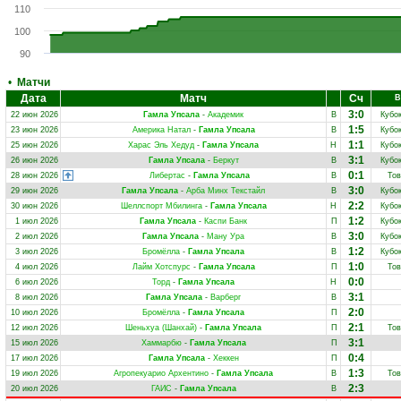
110
100
90
•
Матчи
Дата
Матч
Сч
В
3:0
22 июн 2026
Гамла Упсала
-
Академик
В
Кубо
1:5
23 июн 2026
Америка Натал
-
Гамла Упсала
В
Кубо
1:1
25 июн 2026
Харас Эль Хедуд
-
Гамла Упсала
Н
Кубо
3:1
26 июн 2026
Гамла Упсала
-
Беркут
В
Кубо
0:1
28 июн 2026
Либертас
-
Гамла Упсала
В
Тов
3:0
29 июн 2026
Гамла Упсала
-
Арба Минх Текстайл
В
Кубо
2:2
30 июн 2026
Шеллспорт Мбилинга
-
Гамла Упсала
Н
Кубо
1:2
1 июл 2026
Гамла Упсала
-
Каспи Банк
П
Кубо
3:0
2 июл 2026
Гамла Упсала
-
Ману Ура
В
Кубо
1:2
3 июл 2026
Бромёлла
-
Гамла Упсала
В
Кубо
1:0
4 июл 2026
Лайм Хотспурс
-
Гамла Упсала
П
Тов
0:0
6 июл 2026
Торд
-
Гамла Упсала
Н
3:1
8 июл 2026
Гамла Упсала
-
Варберг
В
2:0
10 июл 2026
Бромёлла
-
Гамла Упсала
П
2:1
12 июл 2026
Шеньхуа (Шанхай)
-
Гамла Упсала
П
Тов
3:1
15 июл 2026
Хаммарбю
-
Гамла Упсала
П
0:4
17 июл 2026
Гамла Упсала
-
Хеккен
П
1:3
19 июл 2026
Агропекуарио Архентино
-
Гамла Упсала
В
Тов
2:3
20 июл 2026
ГАИС
-
Гамла Упсала
В