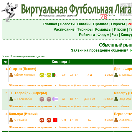
Главная
|
Новости
|
Онлайн
|
Правила
|
Опросы
|
Ре
Расписание
|
Турниры
|
Команды
|
Игроки
|
Т
Рейтинги
|
Форум
|
Чат
|
Конку
Обменный рын
Заявки на проведение обменов
|
3
Всего:
3
запланированные сделки
Команда 1
№
Спартак (Латвия)
Дрив (Фар
1
.
Хейтем Кербаше
➟
CF
22
57
У
Д
1 982к
Д. Кахрам
Обмен не состоится по причине:
Команды ещё не согласовали проведение этого обмена
ТБ Твёройри (Фареры)
Мавегру (Г
2
.
Б. Палл Клейн
➟
CF
18
57
Д3
Пк
Ат
10 683к
Энцо Фран
Обмен не состоится по причине:
Команды ещё не согласовали проведение этого обмена
Кальяри (Италия)
Перголетте
3
.
А. Романо
➟
CM
17
45
Км
5 027к
Филиппо 
Обмен не состоится по причине:
Команды ещё не согласовали проведение этого обмена