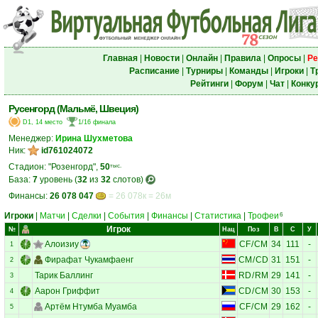
Главная
|
Новости
|
Онлайн
|
Правила
|
Опросы
|
Ре
Расписание
|
Турниры
|
Команды
|
Игроки
|
Т
Рейтинги
|
Форум
|
Чат
|
Конку
Русенгорд (Мальмё, Швеция)
D1, 14 место
1/16 финала
Менеджер:
Ирина Шухметова
Ник:
id761024072
Стадион: "Розенгорд",
50
тыс.
База:
7
уровень (
32
из
32
слотов)
Финансы:
26 078 047
= 26 078к = 26м
Игроки
|
Матчи
|
Сделки
|
События
|
Финансы
|
Статистика
|
Трофеи
6
Игрок
№
Нац
Поз
В
С
У
Алоизиу
CF
/
CM
34
111
-
1
Фирафат Чукамфаенг
CM
/
CD
31
151
-
2
Тарик Баллинг
RD
/
RM
29
141
-
3
Аарон Гриффит
CD
/
CM
30
153
-
4
Артём Нтумба Муамба
CF
/
CM
29
162
-
5