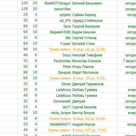
RedMOTOdragon
Евгений Белькевич
сегодн
128
20
barca10fan
сегодн
128
20
utopiets
Сайман Баркид
сегод
24
4
ed_976
Эдуард Стебеньков
32
6
Gera
Георгий Васильев
вчер
96
10
Вадим041080
Вадим Шишкин
сегод
64
10
Stin
Сергей Устинов
сегодн
32
6
Fcuper
Виталий Уткин
сегодн
64
10
Прием заявок -
0
канд. (42 дн, 22:35)
-
96
10
Dolus
Николай Тимофеев
сегодн
48
6
Pacahontas
Вячеслав Очелков
7 август
32
6
Pintel
Игорь Павлов
сегодн
32
6
Лунарей
Марат Молчанов
сегодн
96
10
Прием заявок -
0
канд. (30 дн, 17:55)
-
64
10
Dimas
Дмитрий Парамонов
32
6
Ladyfocus
Любовь Гузеева
вчер
32
6
Ladyfocus
Любовь Гузеева
вчер
48
6
DimmanteR
Дмитрий
сегодн
32
6
sks71
Сергей Киселёв
сегодн
24
4
nikola_fortyna
Виктор Ветров
вчер
64
10
Прием заявок -
0
канд. (62 дн, 02:35)
-
32
6
MetalMAN371
Андрей Моргун
сегод
24
4
Прием заявок -
0
канд. (157 дн, 17:05)
-
48
6
makrill
Алексей Печенкин
сегодн
24
4