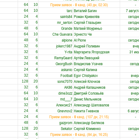
Прием заявок -
0
канд. (40 дн, 02:30)
-
64
10
tarc
Виталий Багин
7 август
64
10
saints84
Роман Кривелёв
сегодн
24
4
mr_serton
Сергей Глазырин
сегодн
32
6
Grande
Матвей Моуриньо
сегодн
48
6
Che Guevara
Эрнесто Че
64
10
alpione
Al Pione
сегодн
48
6
jokerc1987
Андрей Поливин
вче
32
6
Y-rita
Маргарита Ягородская
31 ию
32
6
RemyGaard
Артём Левоцкий
32
6
GeorgBush
Владислав Усачев
сегод
24
4
askanio
Сергей Калина
24
4
Football
Egor Chistyakov
вчер
32
6
sonic7070
Алексей Клочков
сегод
128
20
AK86
Андрей Калашников
сегодн
32
6
dime3ozz
Дмитрий Соловьёв
вчер
64
10
md___7
Денис Мельников
сегодн
64
10
Алексис21
Александр Шаповалов
32
6
Gnevnov2
Никита Гневнов
6 авгус
24
4
Прием заявок -
0
канд. (107 дн, 21:15)
-
24
4
gazprom
Александр Беляков
48
6
Sekator
Сергей Клименко
сегодн
128
20
Прием заявок -
0
канд. (84 дн, 16:25)
-
32
6