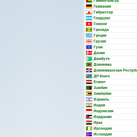
Гвинея-Бисау
Германия
Гибралтар
Гондурас
Гонконг
Гренада
Греция
Грузия
Гуам
Дания
Джибути
Доминика
Доминиканская Респуб
ДР Конго
Египет
Замбия
Зимбабве
Израиль
Индия
Индонезия
Иордания
Ирак
Ирландия
Исландия