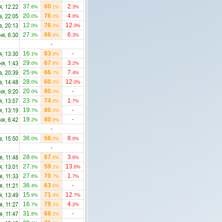
я, 12:22
37
60
2
.6%
.1%
.3%
а, 22:05
20
76
4
.0%
.0%
.0%
а, 20:13
12
76
12
.0%
.0%
.0%
ня, 6:30
27
66
6
.3%
.4%
.3%
-
я, 13:30
16
83
-
.1%
.9%
ня, 1:43
29
67
3
.0%
.8%
.2%
а, 20:39
25
66
7
.9%
.7%
.4%
а, 14:48
28
60
12
.0%
.0%
.0%
ня, 9:20
20
80
-
.0%
.0%
я, 13:57
23
74
1
.7%
.6%
.7%
я, 13:19
19
80
-
.7%
.3%
ня, 6:42
19
80
-
.2%
.8%
-
а, 15:50
36
56
8
.0%
.0%
.0%
-
я, 11:48
28
67
3
.6%
.8%
.6%
я, 13:01
27
59
13
.3%
.1%
.6%
я, 11:33
27
70
1
.6%
.7%
.7%
я, 11:21
36
63
-
.4%
.6%
я, 13:49
15
71
12
.9%
.4%
.7%
я, 11:27
16
79
4
.7%
.1%
.2%
я, 11:47
31
68
-
.8%
.2%