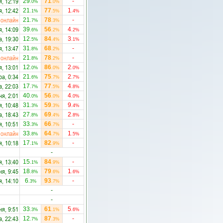
я, 12:19
29
71
-
.0%
.0%
я, 12:42
21
77
1
.1%
.5%
.4%
онлайн
21
78
-
.7%
.3%
я, 14:09
39
56
4
.6%
.2%
.2%
а, 19:30
12
84
3
.5%
.4%
.1%
я, 13:47
31
68
-
.8%
.2%
онлайн
21
78
-
.8%
.2%
я, 13:01
12
86
2
.0%
.0%
.0%
ра, 0:34
21
75
2
.6%
.7%
.7%
а, 22:03
17
77
4
.7%
.5%
.8%
ня, 2:01
40
56
4
.0%
.0%
.0%
я, 10:48
31
59
9
.3%
.3%
.4%
а, 18:43
27
69
2
.8%
.4%
.8%
я, 10:51
33
66
-
.3%
.7%
онлайн
33
64
1
.8%
.7%
.5%
я, 10:18
17
82
-
.1%
.9%
-
я, 13:40
15
84
-
.1%
.9%
ня, 9:45
18
79
1
.8%
.6%
.6%
я, 14:10
6
93
-
.3%
.7%
-
-
ня, 9:51
33
61
5
.3%
.1%
.6%
а, 22:43
12
87
-
.7%
.3%