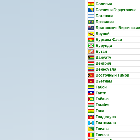
Боливия
Босния и Герцеговина
Ботсвана
Бразилия
Британские Виргинские
Бруней
Буркина Фасо
Бурунди
Бутан
Вануату
Венгрия
Венесуэла
Восточный Тимор
Вьетнам
Габон
Гаити
Гайана
Гамбия
Гана
Гваделупа
Гватемала
Гвиана
Гвинея