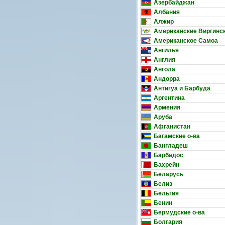
Азербайджан
Албания
Алжир
Американские Виргинск
Американское Самоа
Ангилья
Англия
Ангола
Андорра
Антигуа и Барбуда
Аргентина
Армения
Аруба
Афганистан
Багамские о-ва
Бангладеш
Барбадос
Бахрейн
Беларусь
Белиз
Бельгия
Бенин
Бермудские о-ва
Болгария