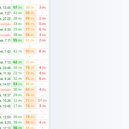
-
я, 13:45
57
39
3
.1%
.3%
.6%
ня, 7:27
41
58
-
.4%
.6%
а, 22:22
28
69
2
.6%
.4%
.0%
онлайн
33
65
0
.9%
.2%
.9%
ня, 6:33
15
77
6
.6%
.7%
.7%
онлайн
38
58
3
.5%
.4%
.1%
ня, 7:11
55
41
2
.9%
.2%
.9%
-
ня, 1:43
41
50
8
.7%
.0%
.3%
-
ня, 7:13
62
37
-
.2%
.8%
а, 23:46
16
79
4
.7%
.1%
.2%
я, 11:33
22
72
4
.7%
.8%
.5%
ня, 8:34
32
61
6
.3%
.2%
.5%
я, 14:07
53
46
-
.1%
.9%
онлайн
30
65
4
.5%
.3%
.2%
а, 18:37
29
70
-
.9%
.1%
я, 10:26
11
71
17
.4%
.5%
.1%
я, 13:45
17
78
3
.8%
.9%
.3%
-
я, 12:03
20
79
-
.6%
.4%
ня, 8:23
39
56
4
.5%
.4%
.1%
я, 12:13
56
44
-
.0%
.0%