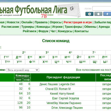
логин
ная
|
Новости
|
Онлайн
|
Правила
|
Опросы
|
Регистрация в игре
|
Забыли па
Расписание
|
Турниры
|
Команды
|
Игроки
|
Трансферы
|
Обмены
|
Аренда
Рейтинги
|
Форум
|
Чат
|
Конкурсы
|
Контакты
Список команд
:
2
3
4
7
9
9
2
1
Г
Д
Е
Ж
З
И
Й
К
Л
637
998
66
122
160
482
62
1578
836
Т
У
Ф
Х
Ц
Ч
Ш
Щ
Ы
924
350
720
682
80
242
300
1
2
иям:
Все голосования на пос
После
Команды
Президент федерации
визи
чемп
конф
Денис Лашаев
Legenda Den
сегодн
48
6
Chaval ES
Roman M
сегодн
32
6
Kewell
Harry Kewell
сегодн
64
10
Eser
Сергей Эсаулов
сегодн
32
6
VelvetSky
Максим Педченко
сегодн
128
20
Drive
Александр Пешкин
сегодн
96
10