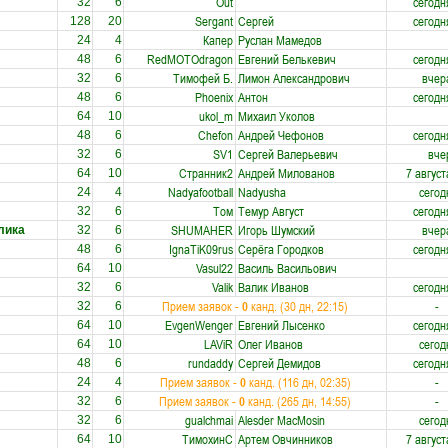
Out
сегодн
32
6
Sergant
Сергей
сегодн
128
20
Капер
Руслан Мамедов
24
4
RedMOTOdragon
Евгений Белькевич
сегодн
48
6
Тимофей Б.
Лимон Александрович
вчер
32
6
Phoenix
Антон
сегодн
48
6
ukol_m
Михаил Уколов
64
10
Chefon
Андрей Чефонов
сегодн
48
6
SV1
Сергей Валерьевич
вче
32
6
Странник2
Андрей Милованов
7 август
64
10
Nadyafootball
Nadyusha
сегод
24
4
Том
Темур Август
сегодн
32
6
SHUMAHER
Игорь Шумский
вчер
лика
32
6
IgnaTiK09rus
Серёга Городков
сегодн
48
6
Vasul22
Василь Васильович
64
10
Valik
Валик Иванов
сегодн
32
6
Прием заявок -
0
канд. (30 дн, 22:15)
-
32
6
EvgenWenger
Евгений Лысенко
сегодн
64
10
LAViR
Олег Иванов
сегод
64
10
rundaddy
Сергей Демидов
сегодн
48
6
Прием заявок -
0
канд. (116 дн, 02:35)
-
24
4
Прием заявок -
0
канд. (265 дн, 14:55)
-
32
6
gualchmai
Alesder MacMosin
сегод
32
6
ТимохинС
Артем Овчинников
7 август
64
10