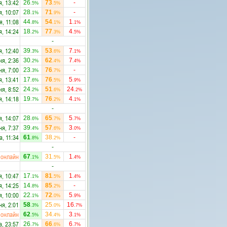
я, 13:42
26
73
-
.5%
.5%
я, 10:07
28
71
-
.1%
.9%
я, 11:08
44
54
1
.8%
.1%
.1%
я, 14:24
18
77
4
.2%
.3%
.5%
-
я, 12:40
39
53
7
.3%
.6%
.1%
ня, 2:36
30
62
7
.2%
.4%
.4%
ня, 7:00
23
76
-
.3%
.7%
я, 13:41
17
76
5
.6%
.5%
.9%
ня, 8:52
24
51
24
.2%
.6%
.2%
я, 14:18
19
76
4
.7%
.2%
.1%
-
я, 14:07
28
65
5
.6%
.7%
.7%
ня, 7:37
39
57
3
.4%
.6%
.0%
а, 11:34
61
38
-
.8%
.2%
-
онлайн
67
31
1
.1%
.5%
.4%
-
я, 10:47
17
81
1
.1%
.5%
.4%
я, 14:25
14
85
-
.8%
.2%
я, 10:00
22
72
5
.1%
.0%
.9%
ня, 2:01
58
25
16
.3%
.0%
.7%
онлайн
62
34
3
.5%
.4%
.1%
а, 23:57
26
66
6
.7%
.6%
.7%