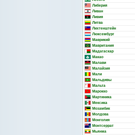
Либерия
Ливан
Ливия
Литва
Лихтенштейн
Люксембург
Маврикий
Мавритания
Мадагаскар
Макао
Малави
Малайзия
Мали
Мальдивы
Мальта
Марокко
Мартиника
Мексика
Мозамбик
Молдова
Монголия
Монтсеррат
Мьянма