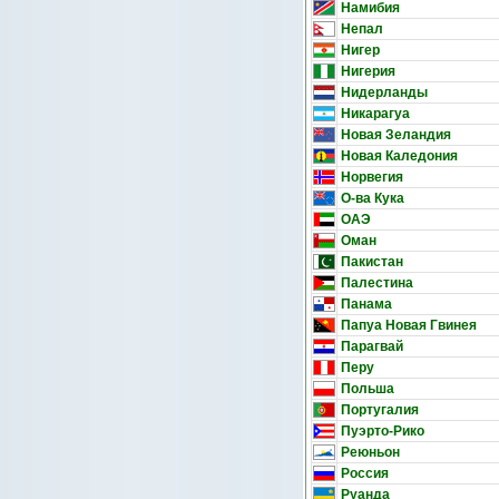
Намибия
Непал
Нигер
Нигерия
Нидерланды
Никарагуа
Новая Зеландия
Новая Каледония
Норвегия
О-ва Кука
ОАЭ
Оман
Пакистан
Палестина
Панама
Папуа Новая Гвинея
Парагвай
Перу
Польша
Португалия
Пуэрто-Рико
Реюньон
Россия
Руанда