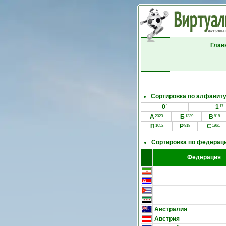
Глав
Сортировка по алфавиту
0
1
1
17
А
Б
В
2023
1339
818
П
Р
С
1052
918
1961
Сортировка по федерац
Федерация
Австралия
Австрия