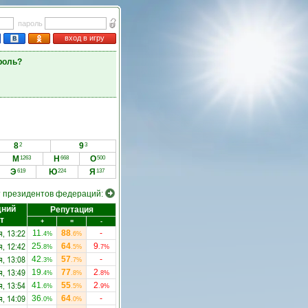
пароль
вход в игру
роль?
8
9
2
3
М
Н
О
1263
668
500
Э
Ю
Я
619
224
137
т президентов федераций:
дний
Репутация
т
+
=
-
я, 13:22
11
88
-
.4%
.6%
я, 12:42
25
64
9
.8%
.5%
.7%
я, 13:08
42
57
-
.3%
.7%
я, 13:49
19
77
2
.4%
.8%
.8%
я, 13:54
41
55
2
.6%
.5%
.9%
я, 14:09
36
64
-
.0%
.0%