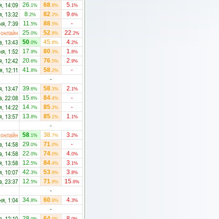
я, 14:09
26
68
5
.1%
.8%
.1%
я, 13:32
8
82
9
.2%
.2%
.6%
ня, 7:39
11
88
-
.5%
.5%
онлайн
25
52
22
.0%
.8%
.2%
а, 13:43
50
45
4
.0%
.8%
.2%
ня, 1:52
17
80
1
.9%
.3%
.8%
я, 12:42
20
76
2
.6%
.5%
.9%
я, 12:11
41
58
-
.8%
.2%
-
я, 13:47
39
58
2
.6%
.3%
.1%
а, 22:08
15
84
-
.6%
.4%
я, 14:22
14
85
-
.7%
.3%
я, 13:57
13
85
1
.8%
.1%
.1%
-
онлайн
58
38
3
.1%
.7%
.2%
а, 14:58
29
71
-
.0%
.0%
а, 14:58
22
74
4
.0%
.0%
.0%
я, 13:58
12
84
3
.5%
.4%
.1%
я, 10:07
42
53
3
.3%
.9%
.8%
а, 23:37
12
71
15
.5%
.9%
.6%
-
ня, 1:04
34
60
4
.8%
.9%
.3%
-
я, 12:10
28
64
8