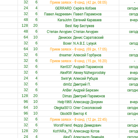
Прием заявок -
0
канд. (42 дн, 08:05)
-
32
6
GERRARD
Серёга Кобзев
сегодн
24
4
Павел Аедреевич
Павел Парамонов
сегод
32
6
KaraJohn
Евгений Караваев
вчер
48
6
Best
Кир Бестужев
128
20
Степан Акчурин
Степан Акчурин
сегод
48
6
Денисюк
Денис Саратовский
64
10
Boxer
Ν.Α.Β.Σ. Lysyuk
сегод
32
6
Прием заявок -
0
канд. (69 дн, 17:05)
-
64
10
dreamer
Алексей Горбунов
сегод
32
6
Прием заявок -
0
канд. (15 дн, 16:20)
-
32
6
Ken537
Андрей Парамонов
сегод
32
6
AlexRW
Alexey Nizhegorodsky
вчер
32
6
Swin'yk
Алексей Рубцов
сегодн
24
4
dim0z
Дмитрий П.
сегод
32
6
AnBer
Андрей Березин
сегодн
32
6
Dimas
Дмитрий Парамонов
128
20
Help1965
Александр Докукин
вчер
96
10
OlegkaS013
Олег Соколовский
сегодн
64
10
Glock09
Виктор К
сегодн
96
10
Прием заявок -
0
канд. (12 дн, 22:45)
-
32
6
WorstFriend
Федор Демидович
сегодн
32
6
KotYARa_76
Александр Котов
сегод
128
20
AlexD
Александр Деменёв
сегодн
24
4