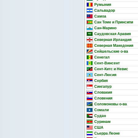
Румыния
Сальвадор
Самоа
Сан Томе и Принсипи
Сан-Марино
Саудовская Аравия
Северная Ирландия
Северная Македония
Сейшельские о-ва
Сенегал
Сент-Винсент
Сент-Китс и Невис
Сент-Люсия
Сербия
Сингапур
Словакия
Словения
Соломоновы о-ва
Сомали
Судан
Суринам
США
Сьерра Леоне