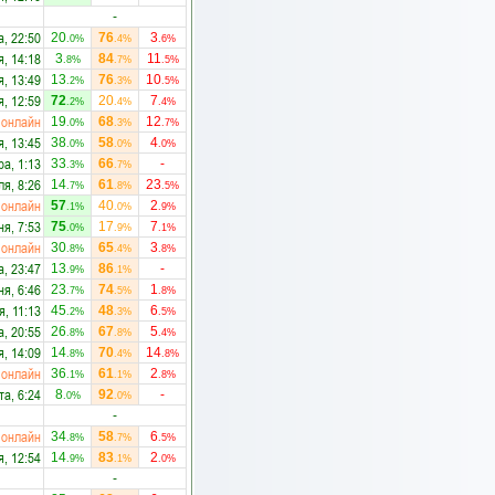
-
а, 22:50
20
76
3
.0%
.4%
.6%
я, 14:18
3
84
11
.8%
.7%
.5%
я, 13:49
13
76
10
.2%
.3%
.5%
я, 12:59
72
20
7
.2%
.4%
.4%
онлайн
19
68
12
.0%
.3%
.7%
я, 13:45
38
58
4
.0%
.0%
.0%
ра, 1:13
33
66
-
.3%
.7%
ля, 8:26
14
61
23
.7%
.8%
.5%
онлайн
57
40
2
.1%
.0%
.9%
ня, 7:53
75
17
7
.0%
.9%
.1%
онлайн
30
65
3
.8%
.4%
.8%
а, 23:47
13
86
-
.9%
.1%
ня, 6:46
23
74
1
.7%
.5%
.8%
я, 11:13
45
48
6
.2%
.3%
.5%
а, 20:55
26
67
5
.8%
.8%
.4%
я, 14:09
14
70
14
.8%
.4%
.8%
онлайн
36
61
2
.1%
.1%
.8%
та, 6:24
8
92
-
.0%
.0%
-
онлайн
34
58
6
.8%
.7%
.5%
я, 12:54
14
83
2
.9%
.1%
.0%
-