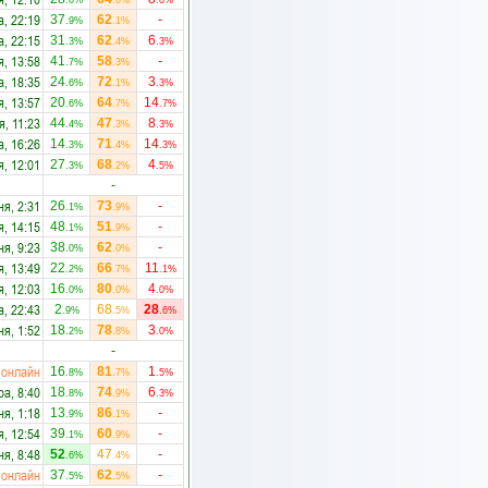
.0%
.0%
.0%
а, 22:19
37
62
-
.9%
.1%
а, 22:15
31
62
6
.3%
.4%
.3%
я, 13:58
41
58
-
.7%
.3%
а, 18:35
24
72
3
.6%
.1%
.3%
я, 13:57
20
64
14
.6%
.7%
.7%
я, 11:23
44
47
8
.4%
.3%
.3%
а, 16:26
14
71
14
.3%
.4%
.3%
я, 12:01
27
68
4
.3%
.2%
.5%
-
ня, 2:31
26
73
-
.1%
.9%
я, 14:15
48
51
-
.1%
.9%
ня, 9:23
38
62
-
.0%
.0%
я, 13:49
22
66
11
.2%
.7%
.1%
я, 12:03
16
80
4
.0%
.0%
.0%
а, 22:43
2
68
28
.9%
.5%
.6%
ня, 1:52
18
78
3
.2%
.8%
.0%
-
онлайн
16
81
1
.8%
.7%
.5%
ра, 8:40
18
74
6
.8%
.9%
.3%
ня, 1:18
13
86
-
.9%
.1%
я, 12:54
39
60
-
.1%
.9%
ня, 8:48
52
47
-
.6%
.4%
онлайн
37
62
-
.5%
.5%