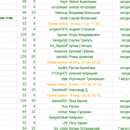
Kapir
Velimet КьвепIирви
сегодн
48
6
vorozheykin
anatoly vorozheykin
сегодн
32
6
IIIekcnup
Владимир Малышкин
сегодн
96
10
zholik
Сергей Жолинский
сегодн
ие о-ва
24
4
Прием заявок -
0
канд. (7 дн, 17:35)
-
32
6
surgeon747d
Андрей Степанов
сегодн
24
4
Адонис
Игорь Владимирович
сегод
128
24
Serega3dz
Сергей Трипуть
сегод
32
6
Art_Sleptzoff
Артем Слепцов
сегодн
32
6
Азазелло
Евгений Губанов
сегод
32
6
saints84
Роман Кривелёв
сегодн
128
20
Прием заявок -
0
канд. (81 дн, 22:25)
-
32
6
kurilich
Рустам Кунанбаев
сегодн
32
6
77ChupA77
Алексей Чуприцкий
сегод
32
6
style
Игрочишко Тренеришко
7 август
32
6
Прием заявок -
0
канд. (107 дн, 21:30)
-
32
6
Deschko87
Александр Д.
64
10
Прием заявок -
0
канд. (24 дн, 14:15)
-
32
6
btwice2001
Лёха Карлов
сегодн
128
20
Rus
Руслан
сегодн
24
4
Arimar
Марк Суровкин
сегодн
64
10
Nadyafootball
Nadyusha
сегод
24
4
LPit
Петр Чуркин
32
6
No_Limits
Богдан Осташевский
7 август
64
10