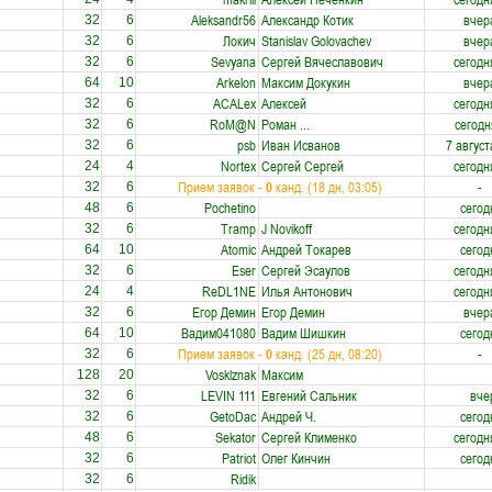
Aleksandr56
Александр Котик
вчер
32
6
Локич
Stanislav Golovachev
вчер
32
6
Sevyana
Сергей Вячеславович
сегодн
32
6
Arkelon
Максим Докукин
вчер
64
10
ACALex
Алексей
сегодн
32
6
RoM@N
Роман ...
сегодн
32
6
psb
Иван Исванов
7 август
32
6
Nortex
Сергей Сергей
сегодн
24
4
Прием заявок -
0
канд. (18 дн, 03:05)
-
32
6
Pochetino
сегод
48
6
Tramp
J Novikoff
сегодн
32
6
Atomic
Андрей Токарев
сегод
64
10
Eser
Сергей Эсаулов
сегодн
32
6
ReDL1NE
Илья Антонович
сегодн
24
4
Егор Демин
Егор Демин
вчер
32
6
Вадим041080
Вадим Шишкин
сегод
64
10
Прием заявок -
0
канд. (25 дн, 08:20)
-
32
6
Vosklznak
Максим
128
20
LEVIN 111
Евгений Сальник
вче
32
6
GetoDac
Андрей Ч.
сегод
32
6
Sekator
Сергей Клименко
сегодн
48
6
Patriot
Олег Кинчин
сегод
32
6
Ridik
32
6