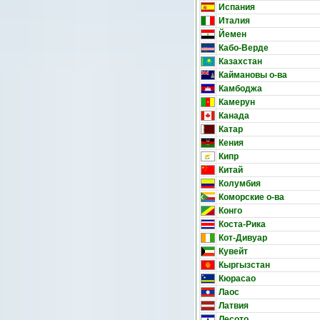
Испания
Италия
Йемен
Кабо-Верде
Казахстан
Каймановы о-ва
Камбоджа
Камерун
Канада
Катар
Кения
Кипр
Китай
Колумбия
Коморские о-ва
Конго
Коста-Рика
Кот-Дивуар
Кувейт
Кыргызстан
Кюрасао
Лаос
Латвия
Лесото