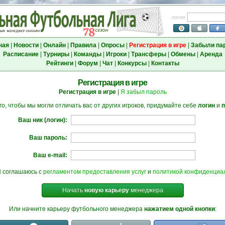
логин
ная
|
Новости
|
Онлайн
|
Правила
|
Опросы
|
Регистрация в игре
|
Забыли па
Расписание
|
Турниры
|
Команды
|
Игроки
|
Трансферы
|
Обмены
|
Аренда
Рейтинги
|
Форум
|
Чат
|
Конкурсы
|
Контакты
Регистрация в игре
Регистрация в игре
|
Я забыл пароль
го, чтобы мы могли отличать вас от других игроков, придумайте себе
логин
и
Ваш ник (логин):
Ваш пароль:
Ваш e-mail:
Я соглашаюсь с
регламентом предоставления услуг
и
политикой конфиденциа
Начать
новую карьеру
менеджера
Или начните карьеру футбольного менеджера
нажатием одной кнопки
: