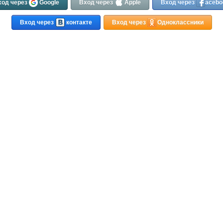
ход через
Google
Вход через
Apple
Вход через
acebo
Вход через
контакте
Вход через
Одноклассники