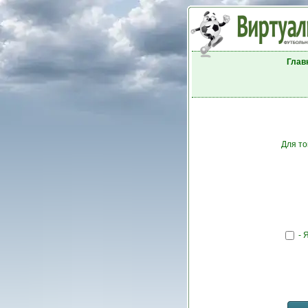
Глав
Для то
- 