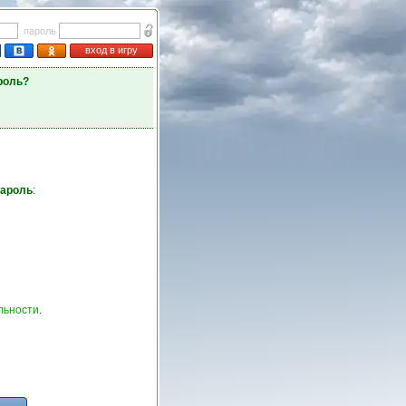
пароль
вход в игру
роль?
пароль
:
льности
.