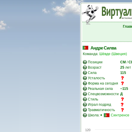
Глав
Андре Силва
Команда:
Шёвде (Швеция)
Позиции
CM
/
C
Возраст
25
лет
Сила
115
Усталость
Форма на сегодня
Реальная сила
~115
Спецвозможности
Д
Стиль
Играл подряд
Травматичность
Школа:
Синтренсе
120