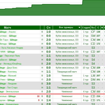
Матч
Сч
Все турниры
Стадия
Поз
С
Ф
1:0
CF
Шёвде
-
Альянс
В
Кубок межсезонья, D3
1 тур
138
-
0:0
SW
нтлерс
-
Шёвде
Н
Кубок межсезонья, D3
2 тур
227
-
2:0
CM
йп Таун
-
Шёвде
П
Кубок межсезонья, D3
3 тур
184
1
0:0
CD
Импада
-
Шёвде
Н
Кубок межсезонья, D3
4 тур
172
-
1:0
S3
-
Хуса Хасанья Агадир
В
Товарищеский матч
-
-
0:0
CD
ММК
-
Шёвде
Н
Кубок межсезонья, D3
6 тур
167
-
1:1
S3
де
-
Персипал Палу
Н
Кубок межсезонья, D3
7 тур
-
-
0:0
S4
айасел
-
Шёвде
Н
Кубок межсезонья, D3
8 тур
-
-
2:0
S4
е
-
Инглвуд Юнайтед
В
Кубок межсезонья, D3
9 тур
-
-
0:0
CM
ёвде
-
Джук Бокс
Н
Кубок межсезонья, D3
10 тур
228
-
1:1
CM
ёвде
-
Хонглинь
Н
Товарищеский матч
128
-
1:0
LM
Шёвде
-
Мальмё
В
Чемпионат
1 тур
207
-
2:0
DM
Умео
-
Шёвде
П
Чемпионат
2 тур
201
3
3:0
S3
ёвде
-
Линдоме
В
Чемпионат
3 тур
-
-
1:1
S3
ёвде
-
Топ Старз
Н
Товарищеский матч
-
-
2:0
CM
вде
-
Энгельхольм
В
Чемпионат
4 тур
222
-
0:2
CD
кгольм
-
Шёвде
10
В
Чемпионат
5 тур
216
-
1:4
CD
ертан
-
Шёвде
9
В
Чемпионат
6 тур
171
-
2:0
S3
вде
-
Норшелланн
В
Товарищеский матч
-
-