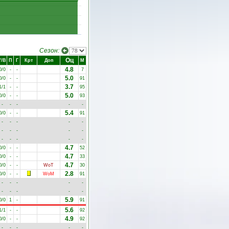
Сезон:
Оц
У/В
П
Г
Крт
Доп
М
4.8
0/0
-
-
7
5.0
0/0
-
-
91
3.7
1/1
-
-
95
5.0
0/0
-
-
93
-
-
-
-
-
5.4
0/0
-
-
91
-
-
-
-
-
-
-
-
-
-
-
-
-
-
-
4.7
0/0
-
-
52
4.7
0/0
-
-
33
4.7
0/0
-
-
WoT
30
2.8
0/0
-
-
WoM
91
-
-
-
-
-
-
-
-
-
-
5.9
0/0
1
-
91
5.6
1/1
-
-
92
4.9
0/0
-
-
92
-
-
-
-
-