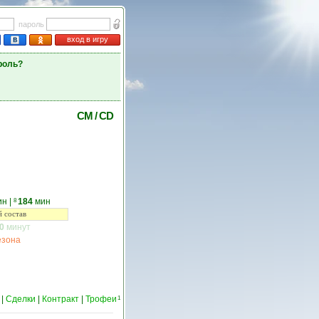
пароль
вход в игру
роль?
CM
/
CD
ин
|
184
мин
8
 состав
0
минут
езона
|
Сделки
|
Контракт
|
Трофеи
1