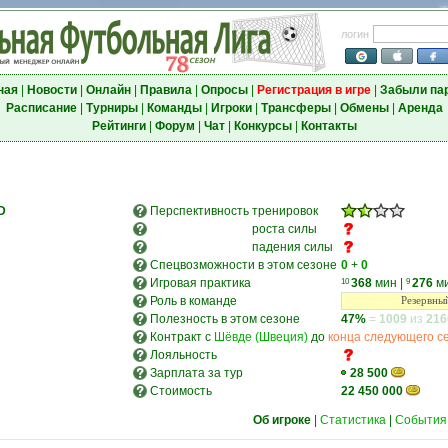
логин
ная
|
Новости
|
Онлайн
|
Правила
|
Опросы
|
Регистрация в игре
|
Забыли па
Расписание
|
Турниры
|
Команды
|
Игроки
|
Трансферы
|
Обмены
|
Аренда
Рейтинги
|
Форум
|
Чат
|
Конкурсы
|
Контакты
D
Перспективность
тренировок
роста силы
падения силы
Спецвозможности в этом сезоне
0
+
0
Игровая практика
368
мин
|
276
м
10
9
Роль в команде
Резервный
Полезность в этом сезоне
47%
=
1009
из
216
Контракт с
Шёвде (Швеция)
до
конца следующего с
Лояльность
Зарплата за тур
28 500
Стоимость
22 450 000
Об игроке
|
Статистика
|
События