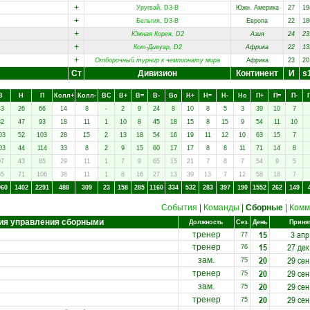
+
Уругвай, D3-B
Южн. Америка
27
19
+
Бельгия, D3-B
Европа
22
18
+
Южная Корея, D2
Азия
24
23
+
Кот-Дивуар, D2
Африка
22
13
+
Отборочный турнир к чемпионату мира
Африка
23
20
Ст
Дивизион
Континент
И
s
В
Н
П
Колл+
Колл-
ВC
В+
В=
В-
Вo
Н+
Н=
Н-
Нo
П+
П=
П-
43
26
66
14
8
-
2
9
24
8
10
8
5
3
39
10
7
82
47
93
18
11
1
10
8
45
18
15
8
15
9
54
11
10
03
52
103
28
15
2
13
18
54
16
19
11
12
10
63
15
7
03
44
114
33
8
2
9
15
60
17
17
8
8
11
71
14
8
97
43
85
29
11
1
7
9
65
15
21
7
8
7
54
9
5
65
71
106
38
11
1
8
16
27
13
39
13
7
12
58
18
7
960
1402
2291
488
309
23
158
285
1160
334
532
283
397
190
1552
262
149
События
|
Команды
|
Сборные
|
Комм
ия управления сборными
Должность
Сез.
День
Приня
15
3 апр
тренер
77
15
27 дек
тренер
76
20
29 сен
зам.
75
20
29 сен
тренер
75
20
29 сен
зам.
75
20
29 сен
тренер
75