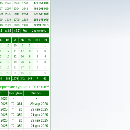
45
2246
2559
1770
471 954 000
67
2097
2304
1643
466 201 000
93
2678
2941
2104
672 648 000
58
1534
1709
1208
283 148 000
10
2521
3030
1980
3 999 999
$
11
s14
s17
Vs
Стоимость
ПC
Пo
А
×C
×O
Г×Н
Н×Г
-
10
10
9
2
-
1
1
17
11
17
8
1
6
2
16
32
20
8
2
4
2
19
19
26
4
2
3
2
15
31
17
3
2
1
3
20
8
15
3
-
6
40
288
1576
342
145
7
62
ерческие турниры
|
Статьи
1
46
т
Сез.
День
Уволен
 2026
-
-
-
 2025
361
29 мар 2026
76
 2025
20
29 сен 2025
75
 2025
359
21 дек 2025
75
 2025
20
29 сен 2025
75
 2025
359
21 дек 2025
75