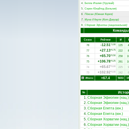
4.
Белла Италия (Уругвай)
5.
Серен Юнайтед (Бельгия)
6.
Пёксан (Южная Корея)
7.
Муна д'Акупе (Кот-Дивуар)
8.
Сборная Эфиопии (национальная)
Команды
Сезон
Рейтинг
И
-12.51
*1.00
78
135
+27.13
*0.75
77
222
+65.70
*0.50
76
258
1
+106.78
*0.25
75
261
1
+65.67
*0.00
74
225
+102.92
*0.00
73
242
+67.4
Итого:
5653
1
Истор
№
1.
Сборная Эфиопии (нац.)
2.
Сборная Эфиопии (нац.)
3.
Сборная Египта (юн.)
4.
Сборная Египта (юн.)
5.
Сборная Хорватии (нац.)
6.
Сборная Хорватии (нац.)