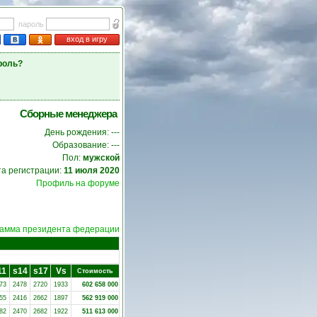
пароль
вход в игру
роль?
Сборные менеджера
День рождения: ---
Образование: ---
Пол:
мужской
та регистрации:
11 июля 2020
Профиль на форуме
амма президента федерации
11
s14
s17
Vs
Стоимость
73
2478
2720
1933
602 658 000
55
2416
2662
1897
562 919 000
82
2470
2682
1922
511 613 000