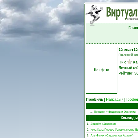
Глав
Степан С
Последний ви
Ник:
Ka
Личный сч
Нет фото
Рейтинг:
5
Профиль
|
Награды
|
Трофе
3
1.
Президент федерации Эфиопии
Команды
1.
Дедебит (Эфиопия)
2.
Кока-Кола Роверс (Американские Ви
3.
Аль-Фатех (Саудовская Аравия)