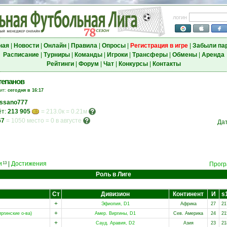
логин
ная
|
Новости
|
Онлайн
|
Правила
|
Опросы
|
Регистрация в игре
|
Забыли па
Расписание
|
Турниры
|
Команды
|
Игроки
|
Трансферы
|
Обмены
|
Аренда
Рейтинги
|
Форум
|
Чат
|
Конкурсы
|
Контакты
тепанов
зит:
сегодня в 16:17
ssano777
ёт:
213 905
= 213.0к = 0.21м
67
=
1050 место
=
0 в августе
Да
и
|
Достижения
13
Прогр
Роль в Лиге
Ст
Дивизион
Континент
И
s
+
Эфиопия, D1
Африка
27
21
+
ргинские о-ва)
Амер. Виргины, D1
Сев. Америка
24
21
+
Сауд. Аравия, D2
Азия
23
21