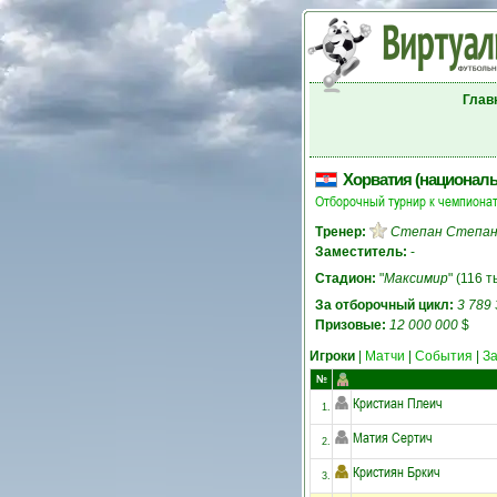
Глав
Хорватия (националь
Отборочный турнир к чемпионат
Тренер:
Степан Степан
Заместитель:
-
Стадион:
"
Максимир
" (116 т
За отборочный цикл:
3 789
Призовые:
12 000 000
$
Игроки
|
Матчи
|
События
|
З
№
Кристиан Плеич
1.
Матия Сертич
2.
Кристиян Бркич
3.