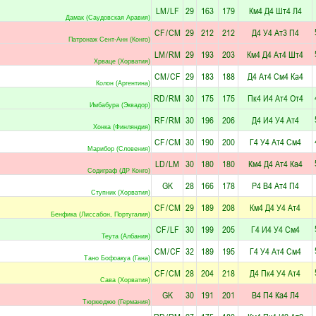
LM
/
LF
29
163
179
Км4
Д4
Шт4
Л4
Дамак (Саудовская Аравия)
CF
/
CM
29
212
212
Д4
У4
Ат3
П4
Патронаж Сент-Анн (Конго)
LM
/
RM
29
193
203
Км4
Д4
Ат4
Шт4
Хрваце (Хорватия)
CM
/
CF
29
183
188
Д4
Ат4
См4
Ка4
Колон (Аргентина)
RD
/
RM
30
175
175
Пк4
И4
Ат4
От4
Имбабура (Эквадор)
RF
/
RM
30
196
206
Д4
И4
У4
Ат4
Хонка (Финляндия)
CF
/
CM
30
190
200
Г4
У4
Ат4
См4
Марибор (Словения)
LD
/
LM
30
180
180
Км4
Д4
Ат4
Ка4
Содиграф (ДР Конго)
GK
28
166
178
Р4
В4
Ат4
П4
Ступник (Хорватия)
CF
/
CM
29
189
208
Км4
Д4
У4
Ат4
Бенфика (Лиссабон, Португалия)
CF
/
LF
30
199
205
Г4
И4
У4
См4
Теута (Албания)
CM
/
CF
32
189
195
Г4
У4
Ат4
См4
Тано Бофоакуа (Гана)
CF
/
CM
28
204
218
Д4
Пк4
У4
Ат4
Сава (Хорватия)
GK
30
191
201
В4
П4
Ка4
Л4
Тюркюджю (Германия)