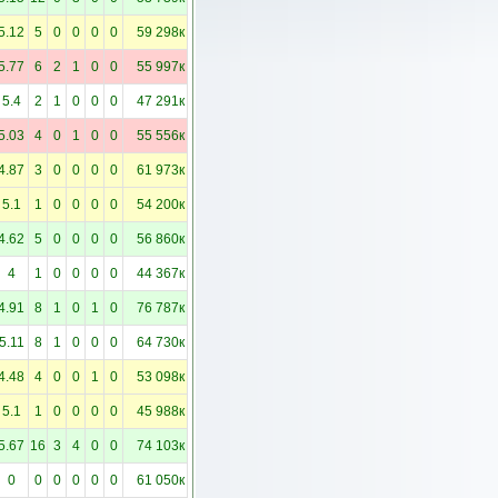
5.12
5
0
0
0
0
59 298к
5.77
6
2
1
0
0
55 997к
5.4
2
1
0
0
0
47 291к
5.03
4
0
1
0
0
55 556к
4.87
3
0
0
0
0
61 973к
5.1
1
0
0
0
0
54 200к
4.62
5
0
0
0
0
56 860к
4
1
0
0
0
0
44 367к
4.91
8
1
0
1
0
76 787к
5.11
8
1
0
0
0
64 730к
4.48
4
0
0
1
0
53 098к
5.1
1
0
0
0
0
45 988к
5.67
16
3
4
0
0
74 103к
0
0
0
0
0
0
61 050к