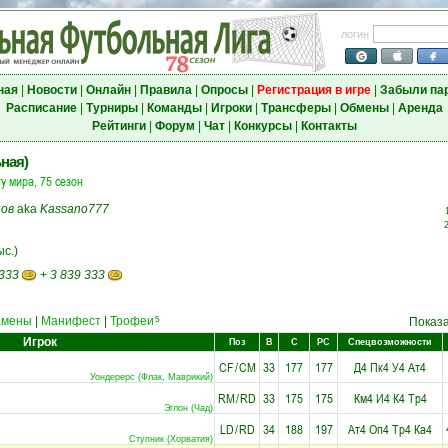
логин
ная
|
Новости
|
Онлайн
|
Правила
|
Опросы
|
Регистрация в игре
|
Забыли па
Расписание
|
Турниры
|
Команды
|
Игроки
|
Трансферы
|
Обмены
|
Аренда
Рейтинги
|
Форум
|
Чат
|
Конкурсы
|
Контакты
ная)
у мира, 75 сезон
ов
aka
Kassano777
ыс.)
 333
+
3 839 333
амены
|
Манифест
|
Трофеи
5
Показ
Игрок
Поз
В
С
РС
Спецвозможности
CF
/
CM
33
177
177
Д4
Пк4
У4
Ат4
Уондерерс (Флак, Маврикий)
RM
/
RD
33
175
175
Км4
И4
К4
Тр4
Эглон (Чад)
LD
/
RD
34
188
197
Ат4
Оп4
Тр4
Ка4
Ступник (Хорватия)