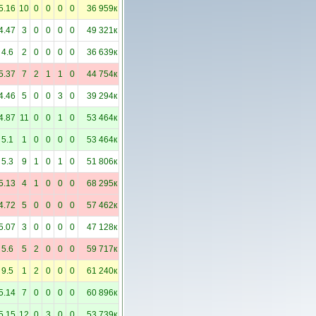
5.16
10
0
0
0
0
36 959к
4.47
3
0
0
0
0
49 321к
4.6
2
0
0
0
0
36 639к
5.37
7
2
1
1
0
44 754к
4.46
5
0
0
3
0
39 294к
4.87
11
0
0
1
0
53 464к
5.1
1
0
0
0
0
53 464к
5.3
9
1
0
1
0
51 806к
5.13
4
1
0
0
0
68 295к
4.72
5
0
0
0
0
57 462к
5.07
3
0
0
0
0
47 128к
5.6
5
2
0
0
0
59 717к
9.5
1
2
0
0
0
61 240к
5.14
7
0
0
0
0
60 896к
5.15
12
0
3
0
0
53 739к