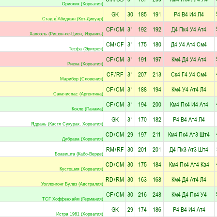
Ориолик (Хорватия)
GK
30
185
191
Р4
В4
И4
Л4
Стад д`Абиджан (Кот-Дивуар)
CF
/
CM
31
192
192
Д4
Пк4
У4
Ат4
Хапоэль (Ришон-ле-Цион, Израиль)
CM
/
CF
31
175
180
Д4
У4
Ат4
См4
Тесфа (Эритрея)
CF
/
CM
31
191
197
Км4
Д4
У4
Ат4
Риека (Хорватия)
CF
/
RF
31
207
213
Ск4
Г4
У4
См4
Марибор (Словения)
CF
/
CM
31
188
194
Км4
У4
Ат4
Л4
Сакачиспас (Аргентина)
CF
/
CM
31
194
200
Км4
Пк4
И4
Ат4
Кокле (Панама)
GK
31
170
182
Р4
В4
Ат4
Л4
Ядрань (Кастл Сукурак, Хорватия)
CD
/
CM
29
197
211
Км4
Пк4
Ат3
Шт4
Дубрава (Хорватия)
RM
/
RF
30
201
201
Д4
Пк3
Ат3
Шт4
Боавишта (Кабо-Верде)
CD
/
CM
30
175
184
Км4
Пк4
Ат4
Ка4
Кустошия (Хорватия)
RD
/
RM
30
163
168
Км4
Д4
Ат4
Л4
Уоллонгонг Вулвз (Австралия)
CF
/
CM
30
216
248
Км4
Д4
Пк4
У4
ТСГ Хоффенхайм (Германия)
GK
29
174
186
Р4
В4
И4
Ат4
Истра 1961 (Хорватия)