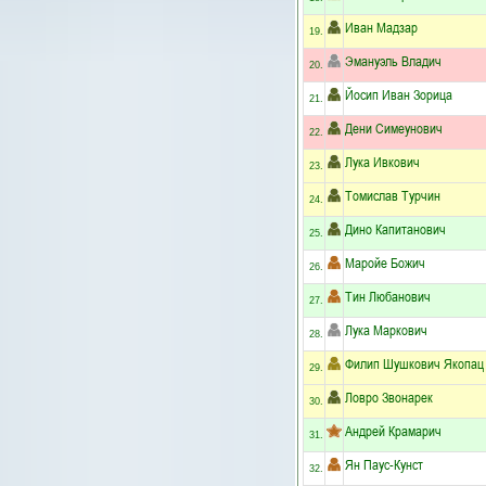
Иван Мадзар
19.
Эмануэль Владич
20.
Йосип Иван Зорица
21.
Дени Симеунович
22.
Лука Ивкович
23.
Томислав Турчин
24.
Дино Капитанович
25.
Маройе Божич
26.
Тин Любанович
27.
Лука Маркович
28.
Филип Шушкович Якопац
29.
Ловро Звонарек
30.
Андрей Крамарич
31.
Ян Паус-Кунст
32.