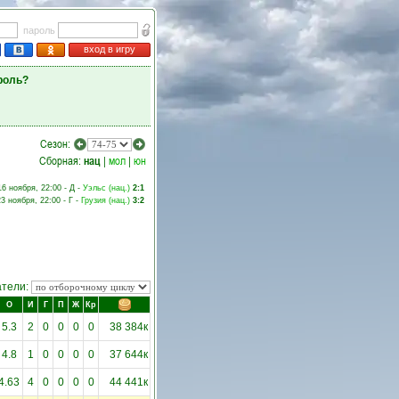
пароль
вход в игру
роль?
Сезон:
Сборная:
нац
|
мол
|
юн
16 ноября, 22:00 - Д -
Уэльс (нац.)
2:1
23 ноября, 22:00 - Г -
Грузия (нац.)
3:2
атели:
О
И
Г
П
Ж
Кр
5.3
2
0
0
0
0
38 384к
4.8
1
0
0
0
0
37 644к
4.63
4
0
0
0
0
44 441к