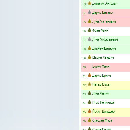
Домагой Антолич
33.
Дарио Батало
34.
Лука Матанович
35.
Фран Фиян
36.
Лука Михальевич
37.
Дражен Багарич
38.
Марин Лаушич
39.
Борко Фаин
40.
Дарио Бркич
41.
Петар Муса
42.
Лука Янчич
43.
Игор Лепиница
44.
Йосип Володер
45.
Стефан Муса
46.
Стипе Радич