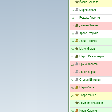
Йосип Брекало
4.
Марио Зебич
5.
Рудолф Грзетич
6.
Даниел Змазек
7.
Хрвое Кудумия
8.
Давид Чолина
9.
Мато Милош
10.
Марко Светопетрич
11.
Бруно Кароглан
12.
Деян Чабрая
13.
Степан Шимичич
14.
Марио Чузе
15.
Ловро Майер
16.
Доминик Ливакович
17.
Иван Юларич
18.