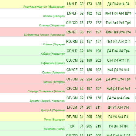
LM
/
LF
33
173
185
Д4
Пк4
Ат4
Л4
Андухарануфутси (Мадагаскар)
LM
/
LF
32
182
182
Км4
Пк4
Ат4
Шт4
Хеккен (Швеция)
CM
/
CD
33
172
172
Пк4
Ат4
Уг4
Тр4
Ступник (Хорватия)
RM
/
RF
33
191
197
Км4
Пк4
Ат4
Уг4
Библиотека Атенас (Аргентина)
RD
/
RM
32
157
157
Пк4
И4
Ат4
От4
Хойвик (Фареры)
CD
/
LD
32
189
198
Д4
Пк4
И4
Тр4
Хайдук (Хорватия)
CD
/
CM
32
189
202
Ск4
И4
Ат4
П4
Сфаксьен (Тунис)
CM
/
CF
32
186
192
Км4
Д4
У4
Ат4
Сюник (Армения)
CF
/
CM
32
224
224
Д4
Ат4
Шт4
Тр4
Шахин (Тегеран)
CF
/
CM
32
197
197
Км4
Д4
Пк4
Ат4
Саграда Эсперанса (Ангола)
CF
/
CM
32
178
178
Д4
У4
Ат4
См4
Динамо (Загреб, Хорватия)
LF
/
LM
31
201
211
Д4
У4
Ат4
Уг4
Днепр-1 (Украина)
RF
/
RM
31
205
226
Г4
У4
Ат4
П4
Ренн (Франция)
GK
31
205
219
Р4
В4
П4
Л4
Уачипато (Чили)
CM
/
CD
31
187
200
Км4
Пк4
Ат4
Л4