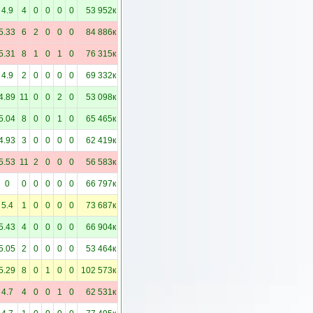
4.9
4
0
0
0
0
53 952к
5.33
6
2
0
0
0
84 886к
5.31
8
1
0
1
0
76 315к
4.9
2
0
0
0
0
69 332к
4.89
11
0
0
2
0
53 098к
5.04
8
0
0
1
0
65 465к
4.93
3
0
0
0
0
62 419к
5.53
11
2
0
0
0
56 583к
0
0
0
0
0
0
66 797к
5.4
1
0
0
0
0
73 687к
5.43
4
0
0
0
0
66 904к
5.05
2
0
0
0
0
53 464к
5.29
8
0
1
0
0
102 573к
4.7
4
0
0
1
0
62 531к