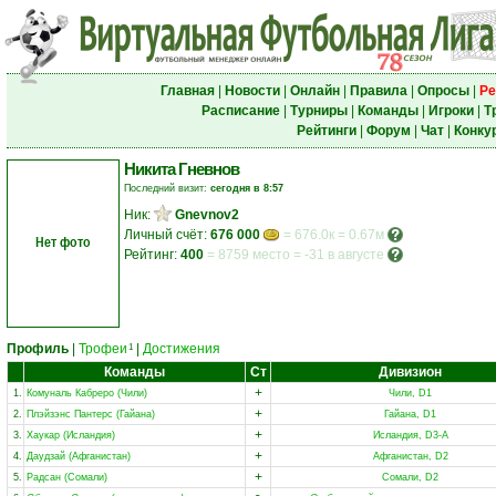
Главная
|
Новости
|
Онлайн
|
Правила
|
Опросы
|
Ре
Расписание
|
Турниры
|
Команды
|
Игроки
|
Т
Рейтинги
|
Форум
|
Чат
|
Конку
Никита Гневнов
Последний визит:
сегодня в 8:57
Ник:
Gnevnov2
Личный счёт:
676 000
= 676.0к = 0.67м
Нет фото
Рейтинг:
400
=
8759 место
=
-31 в августе
Профиль
|
Трофеи
|
Достижения
1
Команды
Ст
Дивизион
+
1.
Комуналь Кабреро (Чили)
Чили, D1
+
2.
Плэйзэнс Пантерс (Гайана)
Гайана, D1
+
3.
Хаукар (Исландия)
Исландия, D3-A
+
4.
Даудзай (Афганистан)
Афганистан, D2
+
5.
Радсан (Сомали)
Сомали, D2