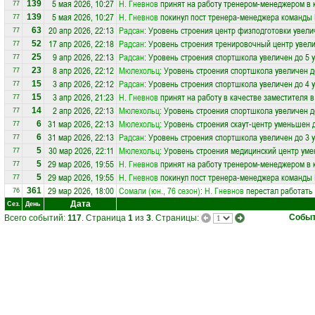
5 мая 2026, 10:27
Н. Гневнов
принят на работу тренером-менеджером в
139
77
5 мая 2026, 10:27
Н. Гневнов
покинул пост тренера-менеджера команды
139
77
20 апр 2026, 22:13
Радсан
: Уровень строения центр физподготовки увели
63
77
17 апр 2026, 22:18
Радсан
: Уровень строения тренировочный центр увели
52
77
9 апр 2026, 22:13
Радсан
: Уровень строения спортшкола увеличен до 5 
25
77
8 апр 2026, 22:12
Мюлехольц
: Уровень строения спортшкола увеличен д
23
77
3 апр 2026, 22:12
Радсан
: Уровень строения спортшкола увеличен до 4 
15
77
3 апр 2026, 21:23
Н. Гневнов
принят на работу в качестве заместителя 
15
77
2 апр 2026, 22:13
Мюлехольц
: Уровень строения спортшкола увеличен д
14
77
31 мар 2026, 22:13
Мюлехольц
: Уровень строения скаут-центр уменьшен 
6
77
31 мар 2026, 22:13
Радсан
: Уровень строения спортшкола увеличен до 3 
6
77
30 мар 2026, 22:11
Мюлехольц
: Уровень строения медицинский центр уме
5
77
29 мар 2026, 19:55
Н. Гневнов
принят на работу тренером-менеджером в
5
77
29 мар 2026, 19:55
Н. Гневнов
покинул пост тренера-менеджера команды
5
77
29 мар 2026, 18:00
Сомали (юн., 76 сезон)
:
Н. Гневнов
перестал работать 
361
76
Дата
Сез.
День
Собы
Всего событий:
117
. Страница
1
из
3
. Страницы: