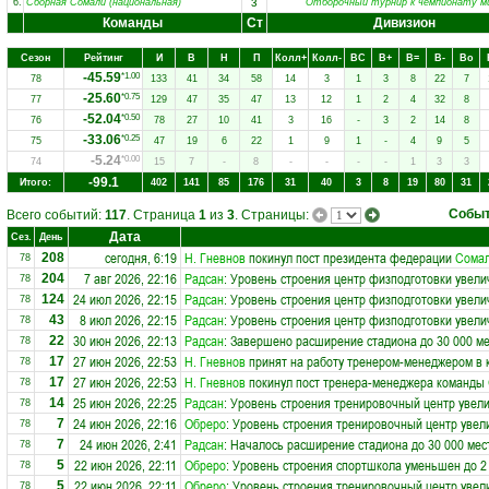
з
6.
Сборная Сомали (национальная)
Отборочный турнир к чемпионату м
Команды
Ст
Дивизион
Сезон
Рейтинг
И
В
Н
П
Колл+
Колл-
ВC
В+
В=
В-
Вo
-45.59
*1.00
78
133
41
34
58
14
3
1
3
8
22
7
-25.60
*0.75
77
129
47
35
47
13
12
1
2
4
32
8
-52.04
*0.50
76
78
27
10
41
3
16
-
3
2
14
8
-33.06
*0.25
75
47
19
6
22
1
9
1
-
4
9
5
-5.24
*0.00
74
15
7
-
8
-
-
-
-
1
3
3
-99.1
Итого:
402
141
85
176
31
40
3
8
19
80
31
Собы
Всего событий:
117
. Страница
1
из
3
. Страницы:
Дата
Сез.
День
сегодня, 6:19
Н. Гневнов
покинул пост президента федерации
Сома
208
78
7 авг 2026, 22:16
Радсан
: Уровень строения центр физподготовки увели
204
78
24 июл 2026, 22:15
Радсан
: Уровень строения центр физподготовки увели
124
78
8 июл 2026, 22:15
Радсан
: Уровень строения центр физподготовки увели
43
78
30 июн 2026, 22:13
Радсан
: Завершено расширение стадиона до 30 000 ме
22
78
27 июн 2026, 22:53
Н. Гневнов
принят на работу тренером-менеджером в
17
78
27 июн 2026, 22:53
Н. Гневнов
покинул пост тренера-менеджера команды
17
78
25 июн 2026, 22:25
Радсан
: Уровень строения тренировочный центр увели
14
78
24 июн 2026, 22:16
Обреро
: Уровень строения тренировочный центр увел
7
78
24 июн 2026, 2:41
Радсан
: Началось расширение стадиона до 30 000 мес
7
78
22 июн 2026, 22:11
Обреро
: Уровень строения спортшкола уменьшен до 2
5
78
22 июн 2026, 22:11
Обреро
: Уровень строения тренировочный центр увел
5
78