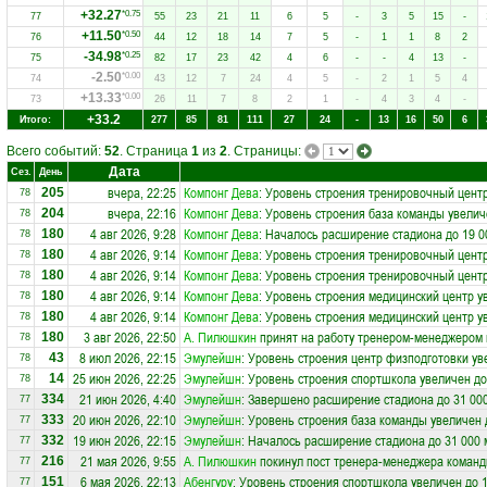
+32.27
*0.75
77
55
23
21
11
6
5
-
3
5
15
-
+11.50
*0.50
76
44
12
18
14
7
5
-
1
1
8
2
-34.98
*0.25
75
82
17
23
42
4
6
-
-
4
13
-
-2.50
*0.00
74
43
12
7
24
4
5
-
2
1
5
4
+13.33
*0.00
73
26
11
7
8
2
1
-
4
3
4
-
+33.2
Итого:
277
85
81
111
27
24
-
13
16
50
6
Всего событий:
52
. Страница
1
из
2
. Страницы:
Дата
Сез.
День
вчера, 22:25
Компонг Дева
: Уровень строения тренировочный центр
205
78
вчера, 22:16
Компонг Дева
: Уровень строения база команды увелич
204
78
4 авг 2026, 9:28
Компонг Дева
: Началось расширение стадиона до 19 0
180
78
4 авг 2026, 9:14
Компонг Дева
: Уровень строения тренировочный центр
180
78
4 авг 2026, 9:14
Компонг Дева
: Уровень строения тренировочный центр
180
78
4 авг 2026, 9:14
Компонг Дева
: Уровень строения медицинский центр у
180
78
4 авг 2026, 9:14
Компонг Дева
: Уровень строения медицинский центр у
180
78
3 авг 2026, 22:50
А. Пилюшкин
принят на работу тренером-менеджером
180
78
8 июл 2026, 22:15
Эмулейшн
: Уровень строения центр физподготовки ув
43
78
25 июн 2026, 22:25
Эмулейшн
: Уровень строения спортшкола увеличен до
14
78
21 июн 2026, 4:40
Эмулейшн
: Завершено расширение стадиона до 31 00
334
77
20 июн 2026, 22:10
Эмулейшн
: Уровень строения база команды увеличен 
333
77
19 июн 2026, 22:15
Эмулейшн
: Началось расширение стадиона до 31 000 
332
77
21 мая 2026, 9:55
А. Пилюшкин
покинул пост тренера-менеджера коман
216
77
6 мая 2026, 22:13
Абенгуру
: Уровень строения спортшкола увеличен до 
151
77