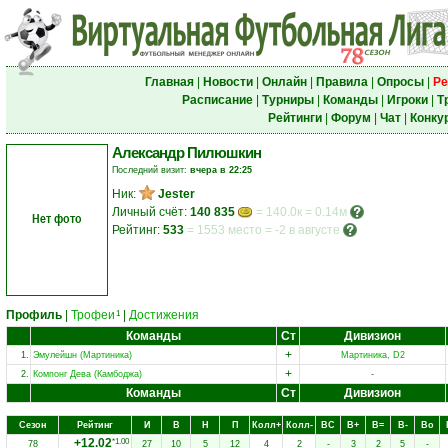
Главная
|
Новости
|
Онлайн
|
Правила
|
Опросы
|
Ре
Расписание
|
Турниры
|
Команды
|
Игроки
|
Т
Рейтинги
|
Форум
|
Чат
|
Конку
Александр Пилюшкин
Последний визит:
вчера в 22:25
Ник:
Jester
Личный счёт:
140 835
= 140.0к = 0.14м
Нет фото
Рейтинг:
533
=
1553 место
=
-2 в августе
Профиль
|
Трофеи
|
Достижения
1
Команды
Ст
Дивизион
+
1.
Эмулейшн (Мартиника)
Мартиника, D2
+
2.
Компонг Дева (Камбоджа)
-
Команды
Ст
Дивизион
Сезон
Рейтинг
И
В
Н
П
Колл+
Колл-
ВC
В+
В=
В-
Вo
+12.02
*1.00
78
27
10
5
12
4
2
-
3
2
5
-