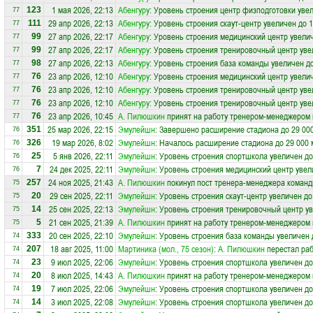
1 мая 2026, 22:13
Абенгуру
: Уровень строения центр физподготовки увел
123
77
29 апр 2026, 22:13
Абенгуру
: Уровень строения скаут-центр увеличен до 
111
77
27 апр 2026, 22:17
Абенгуру
: Уровень строения медицинский центр увелич
99
77
27 апр 2026, 22:17
Абенгуру
: Уровень строения тренировочный центр уве
99
77
27 апр 2026, 22:13
Абенгуру
: Уровень строения база команды увеличен д
98
77
23 апр 2026, 12:10
Абенгуру
: Уровень строения медицинский центр увелич
76
77
23 апр 2026, 12:10
Абенгуру
: Уровень строения тренировочный центр уве
76
77
23 апр 2026, 12:10
Абенгуру
: Уровень строения тренировочный центр уве
76
77
23 апр 2026, 10:45
А. Пилюшкин
принят на работу тренером-менеджером
76
77
25 мар 2026, 22:15
Эмулейшн
: Завершено расширение стадиона до 29 00
351
76
19 мар 2026, 8:02
Эмулейшн
: Началось расширение стадиона до 29 000 
326
76
5 янв 2026, 22:11
Эмулейшн
: Уровень строения спортшкола увеличен до
25
76
24 дек 2025, 22:11
Эмулейшн
: Уровень строения медицинский центр увел
7
76
24 ноя 2025, 21:43
А. Пилюшкин
покинул пост тренера-менеджера коман
257
75
29 сен 2025, 22:11
Эмулейшн
: Уровень строения скаут-центр увеличен до
20
75
25 сен 2025, 22:13
Эмулейшн
: Уровень строения тренировочный центр ув
14
75
21 сен 2025, 21:39
А. Пилюшкин
принят на работу тренером-менеджером
5
75
20 сен 2025, 22:10
Эмулейшн
: Уровень строения база команды увеличен 
333
74
18 авг 2025, 11:00
Мартиника (мол., 75 сезон)
:
А. Пилюшкин
перестал раб
207
74
9 июл 2025, 22:06
Эмулейшн
: Уровень строения спортшкола увеличен до
23
74
8 июл 2025, 14:43
А. Пилюшкин
принят на работу тренером-менеджером
20
74
7 июл 2025, 22:06
Эмулейшн
: Уровень строения спортшкола увеличен до
19
74
3 июл 2025, 22:08
Эмулейшн
: Уровень строения спортшкола увеличен до
14
74