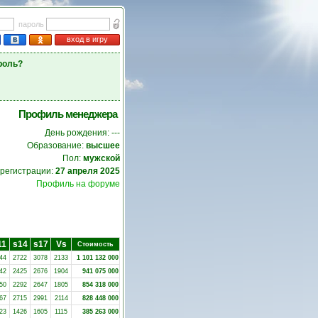
пароль
вход в игру
роль?
Профиль менеджера
День рождения: ---
Образование:
высшее
Пол:
мужской
 регистрации:
27 апреля 2025
Профиль на форуме
11
s14
s17
Vs
Стоимость
44
2722
3078
2133
1 101 132 000
42
2425
2676
1904
941 075 000
50
2292
2647
1805
854 318 000
67
2715
2991
2114
828 448 000
23
1426
1605
1115
385 263 000