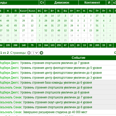
анды
Ст
Дивизион
Континент
И
s
В
Н
П
Колл+
Колл-
ВC
В+
В=
В-
Вo
Н+
Н=
Н-
Нo
П+
П=
П-
62
23
37
22
11
2
26
14
17
3
17
1
2
3
27
5
2
96
44
70
28
15
3
28
18
28
19
32
3
2
7
54
4
2
24
42
65
25
12
2
44
31
27
20
28
6
1
7
51
1
-
27
53
54
27
16
-
52
15
48
12
28
4
6
15
38
1
-
60
23
38
27
13
3
28
21
90
18
14
4
-
5
19
6
4
75
10
24
11
12
5
6
4
45
15
4
2
2
2
16
2
2
44
195
288
140
79
15
184
103
255
87
123
20
13
39
205
19
10
а
1
из
2
. Страницы:
Событие
одбери Джетс
: Уровень строения спортшкола увеличен до 7 уровня
одбери Джетс
: Уровень строения центр физподготовки увеличен до 5 уровня
одбери Джетс
: Уровень строения центр физподготовки увеличен до 4 уровня
одбери Джетс
: Уровень строения центр физподготовки увеличен до 3 уровня
одбери Джетс
: Уровень строения база команды увеличен до 6 уровня
асьональ Сенак
: Уровень строения спортшкола увеличен до 8 уровня
одбери Джетс
: Уровень строения спортшкола увеличен до 6 уровня
асьональ Сенак
: Уровень строения спортшкола увеличен до 7 уровня
асьональ Сенак
: Уровень строения скаут-центр увеличен до 4 уровня
асьональ Сенак
: Уровень строения спортшкола увеличен до 6 уровня
асьональ Сенак
: Завершено расширение стадиона до 40 000 мест