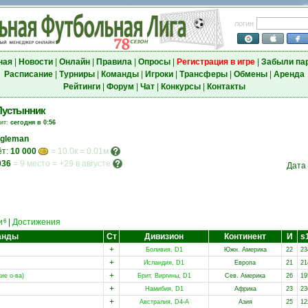
логин
ная
|
Новости
|
Онлайн
|
Правила
|
Опросы
|
Регистрация в игре
|
Забыли па
Расписание
|
Турниры
|
Команды
|
Игроки
|
Трансферы
|
Обмены
|
Аренда
Рейтинги
|
Форум
|
Чат
|
Конкурсы
|
Контакты
Пустынник
зит:
сегодня в 0:56
ngleman
ёт:
10 000
= 10.0к = 0.01м
036
=
9 место
=
+29 в августе
Дата
и
|
Достижения
6
анды
Ст
Дивизион
Континент
И
s
+
Боливия, D1
Южн. Америка
22
23
+
Исландия, D1
Европа
21
21
+
ие о-ва)
Брит. Виргины, D1
Сев. Америка
26
19
+
Намибия, D1
Африка
23
23
+
Австралия, D4-A
Азия
25
12