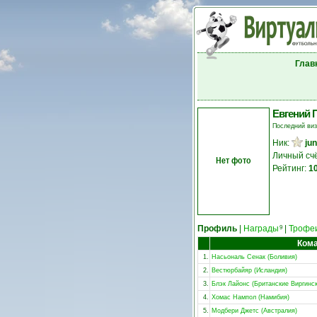
Глав
Евгений 
Последний ви
Ник:
ju
Личный сч
Нет фото
Рейтинг:
1
Профиль
|
Награды
|
Трофе
9
Ком
1.
Насьональ Сенак (Боливия)
2.
Вестюрбайяр (Исландия)
3.
Блэк Лайонс (Британские Виргинск
4.
Хомас Нампол (Намибия)
5.
Модбери Джетс (Австралия)