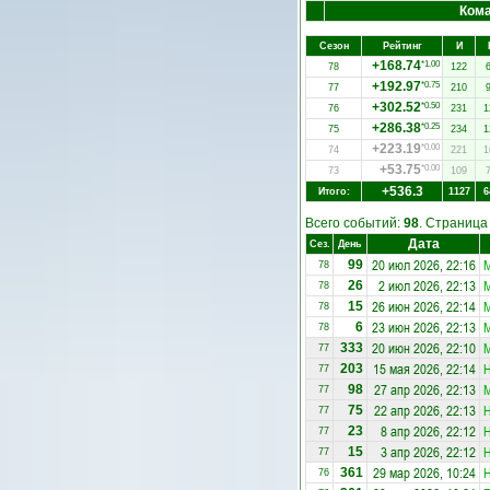
Ком
Сезон
Рейтинг
И
+168.74
*1.00
78
122
+192.97
*0.75
77
210
+302.52
*0.50
76
231
1
+286.38
*0.25
75
234
1
+223.19
*0.00
74
221
1
+53.75
*0.00
73
109
+536.3
Итого:
1127
6
Всего событий:
98
. Страниц
Дата
Сез.
День
20 июл 2026, 22:16
М
99
78
2 июл 2026, 22:13
М
26
78
26 июн 2026, 22:14
М
15
78
23 июн 2026, 22:13
М
6
78
20 июн 2026, 22:10
М
333
77
15 мая 2026, 22:14
Н
203
77
27 апр 2026, 22:13
М
98
77
22 апр 2026, 22:13
Н
75
77
8 апр 2026, 22:12
Н
23
77
3 апр 2026, 22:12
Н
15
77
29 мар 2026, 10:24
Н
361
76