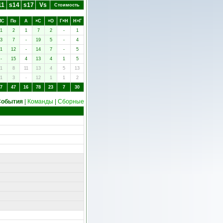
11
s14
s17
Vs
Стоимость
ПC
Пo
А
×C
×O
Г×Н
Н×Г
1
2
1
7
2
-
1
3
7
-
19
5
-
4
1
12
-
14
7
-
5
-
15
4
13
4
1
5
1
8
11
13
4
5
13
1
3
-
12
1
1
2
7
47
16
78
23
7
30
События
|
Команды
|
Сборные