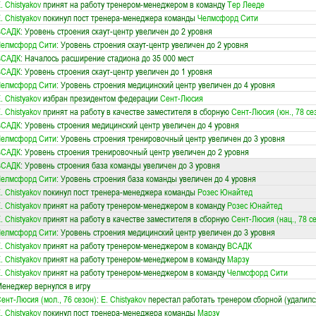
. Chistyakov
принят на работу тренером-менеджером в команду
Тер Лееде
. Chistyakov
покинул пост тренера-менеджера команды
Челмсфорд Сити
ВСАДК
: Уровень строения скаут-центр увеличен до 2 уровня
Челмсфорд Сити
: Уровень строения скаут-центр увеличен до 2 уровня
ВСАДК
: Началось расширение стадиона до 35 000 мест
ВСАДК
: Уровень строения скаут-центр увеличен до 1 уровня
Челмсфорд Сити
: Уровень строения медицинский центр увеличен до 4 уровня
. Chistyakov
избран президентом федерации
Сент-Люсия
. Chistyakov
принят на работу в качестве заместителя в сборную
Сент-Люсия (юн., 78 се
ВСАДК
: Уровень строения медицинский центр увеличен до 4 уровня
Челмсфорд Сити
: Уровень строения тренировочный центр увеличен до 3 уровня
ВСАДК
: Уровень строения тренировочный центр увеличен до 2 уровня
ВСАДК
: Уровень строения база команды увеличен до 3 уровня
Челмсфорд Сити
: Уровень строения база команды увеличен до 4 уровня
. Chistyakov
покинул пост тренера-менеджера команды
Розес Юнайтед
. Chistyakov
принят на работу тренером-менеджером в команду
Розес Юнайтед
. Chistyakov
принят на работу в качестве заместителя в сборную
Сент-Люсия (нац., 78 с
Челмсфорд Сити
: Уровень строения медицинский центр увеличен до 3 уровня
. Chistyakov
принят на работу тренером-менеджером в команду
ВСАДК
. Chistyakov
принят на работу тренером-менеджером в команду
Марзу
. Chistyakov
принят на работу тренером-менеджером в команду
Челмсфорд Сити
енеджер вернулся в игру
ент-Люсия (мол., 76 сезон)
:
E. Chistyakov
перестал работать тренером сборной (удалилс
. Chistyakov
покинул пост тренера-менеджера команды
Марзу