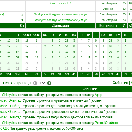
+
Сент-Люсия, D2
Сев. Америка
25
10
+
-
Африка
23
8
з
ая)
Отборочный турнир к чемпионату мира
Сев. Америка
23
21
з
)
Отборочный турнир к чемпионату мира
Сев. Америка
23
9
Ст
Дивизион
Континент
И
s
В
Н
П
Колл+
Колл-
ВC
В+
В=
В-
Вo
Н+
Н=
Н-
Нo
П+
П=
П-
4
19
38
13
9
-
2
5
22
5
4
7
6
2
28
5
1
1
17
40
12
7
2
7
4
50
8
6
5
3
3
26
7
4
6
13
54
19
6
-
3
7
11
5
4
-
6
3
30
9
5
3
25
52
21
13
-
3
5
47
8
3
11
7
4
33
6
6
4
32
47
24
16
-
1
3
29
11
8
6
14
4
26
2
4
9
11
21
15
5
-
2
3
18
6
1
4
3
3
10
3
3
62
154
334
148
78
5
29
36
243
49
37
40
50
27
199
43
33
События
|
ца
1
из
3
. Страницы:
Событие
. Chistyakov
принят на работу тренером-менеджером в команду
Арар
озес Юнайтед
: Уровень строения спортшкола увеличен до 1 уровня
озес Юнайтед
: Уровень строения центр физподготовки увеличен до 1 уровня
озес Юнайтед
: Уровень строения тренировочный центр увеличен до 1 уровня
озес Юнайтед
: Уровень строения медицинский центр увеличен до 1 уровня
. Chistyakov
принят на работу тренером-менеджером в команду
Розес Юнайтед
ВСАДК
: Завершено расширение стадиона до 35 000 мест