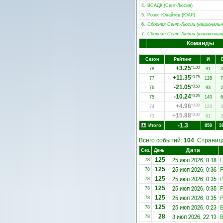
4.
ВСАДК (Сент-Люсия)
5.
Розес Юнайтед (ЮАР)
6.
Сборная Сент-Люсии (национальн
7.
Сборная Сент-Люсии (юношеская
Команды
Сезон
Рейтинг
И
+3.25
*1.00
78
91
3
+11.35
*0.75
77
128
7
-21.05
*0.50
76
93
2
-10.24
*0.25
75
140
6
+4.96
*0.00
74
123
4
+15.88
*0.00
73
61
2
-1.3
Итого:
850
3
Всего событий:
104
. Страни
Дата
Сез.
День
25 июл 2026, 8:18
E
125
78
25 июл 2026, 0:36
Р
125
78
25 июл 2026, 0:35
Р
125
78
25 июл 2026, 0:35
Р
125
78
25 июл 2026, 0:35
Р
125
78
25 июл 2026, 0:23
E
125
78
3 июл 2026, 22:13
28
78