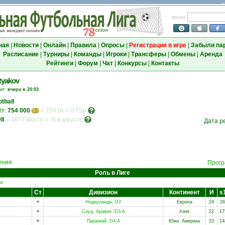
логин
ная
|
Новости
|
Онлайн
|
Правила
|
Опросы
|
Регистрация в игре
|
Забыли па
Расписание
|
Турниры
|
Команды
|
Игроки
|
Трансферы
|
Обмены
|
Аренда
Рейтинги
|
Форум
|
Чат
|
Конкурсы
|
Контакты
tyakov
зит:
вчера в 20:03
tball
ёт:
754 000
= 754.0к = 0.75м
98
=
4677 место
=
-6 в августе
Дата р
ения
Прогр
Роль в Лиге
ии
Ст
Дивизион
Континент
И
s
+
Нидерланды, D2
Европа
24
26
+
Сауд. Аравия, D3-A
Азия
22
17
+
Парагвай, D4-A
Южн. Америка
23
14