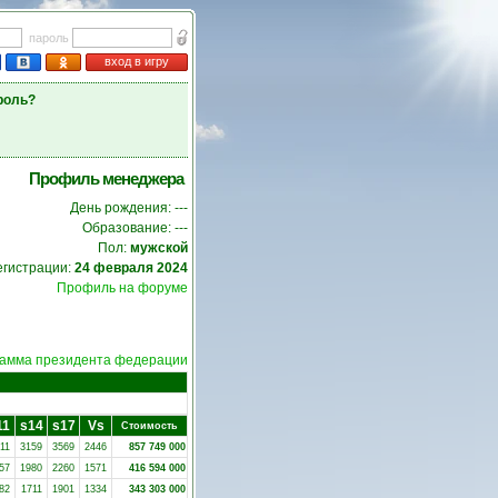
пароль
вход в игру
роль?
Профиль менеджера
День рождения: ---
Образование: ---
Пол:
мужской
егистрации:
24 февраля 2024
Профиль на форуме
амма президента федерации
11
s14
s17
Vs
Стоимость
11
3159
3569
2446
857 749 000
57
1980
2260
1571
416 594 000
82
1711
1901
1334
343 303 000