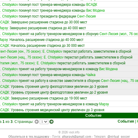
. Chistyakov
покинул пост тренера-менеджера команды
ВСАДК
. Chistyakov
покинул пост тренера-менеджера команды
Вис Модена
. Chistyakov
покинул пост президента федерации
Сент-Люсия
ВСАДК
: Завершено расширение стадиона до 30 000 мест
Марзу
: Завершено расширение стадиона до 40 000 мест
. Chistyakov
принят на работу тренером-менеджером в сборную
Сент-Люсия (мол., 76 се
Марзу
: Началось расширение стадиона до 40 000 мест
ВСАДК
: Началось расширение стадиона до 30 000 мест
ент-Люсия (юн., 75 сезон)
:
E. Chistyakov
перестал работать заместителем в сборной
ент-Люсия (нац., 75 сезон)
:
E. Chistyakov
перестал работать заместителем в сборной
талия (мол., 75 сезон)
:
E. Chistyakov
перестал работать заместителем в сборной
. Chistyakov
принят на работу тренером-менеджером в команду
Вис Модена
. Chistyakov
покинул пост тренера-менеджера команды
Чайка
. Chistyakov
принят на работу в качестве заместителя в сборную
Сент-Люсия (нац., 75 с
ВСАДК
: Уровень строения центр физподготовки увеличен до 3 уровня
ВСАДК
: Уровень строения центр физподготовки увеличен до 2 уровня
ВСАДК
: Завершено расширение стадиона до 19 000 мест
. Chistyakov
принят на работу тренером-менеджером в команду
Марзу
ВСАДК
: Уровень строения медицинский центр увеличен до 3 уровня
Событие
События
|
ца
1
из
3
. Страницы:
© 2026 vsol.info
Обратиться в тех.поддержку
- Почта:
alkarpuk@gmail.com
- Telegram:
@virtual_soccer