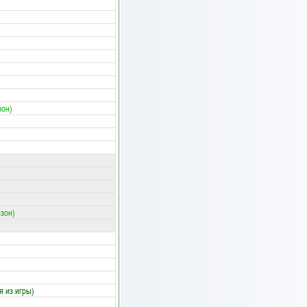
зон)
езон)
я из игры)