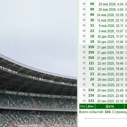
25 янв 2026, 4:04
E
99
76
25 янв 2026, 4:04
E
99
76
24 янв 2026, 23:39
E
99
76
12 янв 2026, 22:13
36
76
9 янв 2026, 22:11
31
76
3 янв 2026, 15:07
E
23
76
30 дек 2025, 11:07
18
76
30 дек 2025, 10:46
18
76
21 дек 2025, 15:00
С
359
75
21 дек 2025, 15:00
С
359
75
21 дек 2025, 15:00
И
359
75
22 окт 2025, 19:48
E
111
75
22 окт 2025, 19:48
E
111
75
30 сен 2025, 23:28
E
23
75
29 сен 2025, 22:11
20
75
22 сен 2025, 22:11
5
75
20 сен 2025, 23:45
334
74
20 сен 2025, 22:48
E
334
74
20 сен 2025, 22:10
333
74
Дата
Сез.
День
Всего событий:
104
. Страни