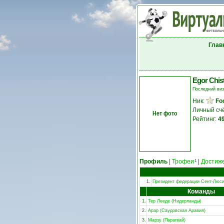
Глав
Egor Chis
Последний ви
Ник:
Foo
Личный сч
Нет фото
Рейтинг:
4
Профиль
|
Трофеи
|
Достиж
1
1.
Президент федерации Сент-Люс
Команды
1.
Тер Лееде (Нидерланды)
2.
Арар (Саудовская Аравия)
3.
Марзу (Парагвай)