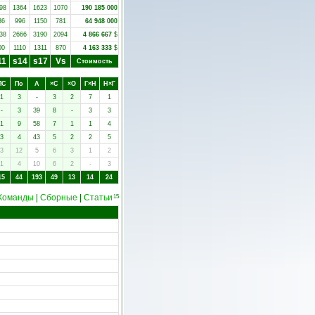
98
1364
1623
1070
190 185 000
36
996
1150
781
64 948 000
38
2666
3190
2094
4 866 667
$
00
1110
1311
870
4 163 333
$
11
s14
s17
Vs
Стоимость
ПC
Пo
А
×C
×O
Г×Н
Н×Г
1
3
-
3
2
7
1
-
3
39
8
-
3
3
1
9
58
7
1
1
4
3
4
43
5
2
2
5
3
12
5
6
3
1
2
1
4
10
6
2
-
3
15
44
193
49
13
14
24
Команды
|
Сборные
|
Статьи
15