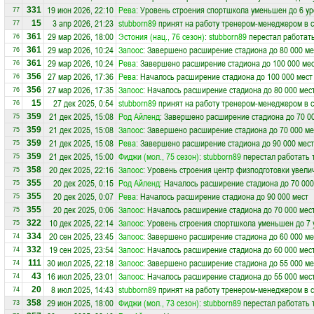
19 июн 2026, 22:10
Рева
: Уровень строения спортшкола уменьшен до 6 у
331
77
3 апр 2026, 21:23
stubborn89
принят на работу тренером-менеджером в 
15
77
29 мар 2026, 18:00
Эстония (нац., 76 сезон)
:
stubborn89
перестал работат
361
76
29 мар 2026, 10:24
Запоос
: Завершено расширение стадиона до 80 000 ме
361
76
29 мар 2026, 10:24
Рева
: Завершено расширение стадиона до 100 000 ме
361
76
27 мар 2026, 17:36
Рева
: Началось расширение стадиона до 100 000 мест
356
76
27 мар 2026, 17:35
Запоос
: Началось расширение стадиона до 80 000 мес
356
76
27 дек 2025, 0:54
stubborn89
принят на работу тренером-менеджером в 
15
76
21 дек 2025, 15:08
Род Айленд
: Завершено расширение стадиона до 70 0
359
75
21 дек 2025, 15:08
Запоос
: Завершено расширение стадиона до 70 000 ме
359
75
21 дек 2025, 15:08
Рева
: Завершено расширение стадиона до 90 000 мест
359
75
21 дек 2025, 15:00
Фиджи (мол., 75 сезон)
:
stubborn89
перестал работать 
359
75
20 дек 2025, 22:16
Запоос
: Уровень строения центр физподготовки увели
358
75
20 дек 2025, 0:15
Род Айленд
: Началось расширение стадиона до 70 000
355
75
20 дек 2025, 0:07
Рева
: Началось расширение стадиона до 90 000 мест
355
75
20 дек 2025, 0:06
Запоос
: Началось расширение стадиона до 70 000 мес
355
75
10 дек 2025, 22:14
Запоос
: Уровень строения спортшкола уменьшен до 7 
322
75
20 сен 2025, 23:45
Запоос
: Завершено расширение стадиона до 60 000 ме
334
74
19 сен 2025, 23:54
Запоос
: Началось расширение стадиона до 60 000 мес
332
74
30 июл 2025, 22:18
Запоос
: Завершено расширение стадиона до 55 000 ме
111
74
16 июл 2025, 23:01
Запоос
: Началось расширение стадиона до 55 000 мес
43
74
8 июл 2025, 14:43
stubborn89
принят на работу тренером-менеджером в 
20
74
29 июн 2025, 18:00
Фиджи (мол., 73 сезон)
:
stubborn89
перестал работать 
358
73