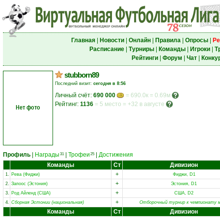
Главная
|
Новости
|
Онлайн
|
Правила
|
Опросы
|
Ре
Расписание
|
Турниры
|
Команды
|
Игроки
|
Т
Рейтинги
|
Форум
|
Чат
|
Конку
stubborn89
Последний визит:
сегодня в 8:56
Личный счёт:
690 000
= 690.0к = 0.69м
Рейтинг:
1136
=
5 место
=
+32 в августе
Нет фото
Профиль
|
Награды
|
Трофеи
|
Достижения
31
25
Команды
Ст
Дивизион
+
1.
Рева (Фиджи)
Фиджи, D1
+
2.
Запоос (Эстония)
Эстония, D1
+
3.
Род Айленд (США)
США, D2
+
4.
Сборная Эстонии (национальная)
Отборочный турнир к чемпионату 
Команды
Ст
Дивизион