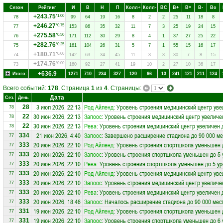
Сезон
Рейтинг
И
В
Н
П
Колл+
Колл-
ВC
В+
В=
В-
Вo
+243.75
*1.00
78
99
64
19
16
8
2
2
25
11
18
8
+246.27
*0.75
77
153
86
35
32
11
7
3
25
19
24
15
+275.58
*0.50
76
171
112
30
29
8
4
1
37
27
25
22
+282.76
*0.25
75
161
104
26
31
5
7
1
55
15
16
17
+180.71
*0.00
74
142
63
34
45
11
3
3
30
7
8
15
+174.76
*0.00
73
160
92
27
41
19
10
2
27
10
36
17
+636.9
Итого:
1271
710
234
327
120
66
13
241
121
211
124
Всего событий:
178
. Страница
1
из
4
. Страницы:
Дата
Сез.
День
3 июл 2026, 22:13
Род Айленд
: Уровень строения медицинский центр уве
28
78
30 июн 2026, 22:13
Запоос
: Уровень строения медицинский центр увеличе
22
78
30 июн 2026, 22:13
Рева
: Уровень строения медицинский центр увеличен 
22
78
21 июн 2026, 4:40
Запоос
: Завершено расширение стадиона до 90 000 ме
334
77
20 июн 2026, 22:10
Род Айленд
: Уровень строения спортшкола уменьшен 
333
77
20 июн 2026, 22:10
Запоос
: Уровень строения спортшкола уменьшен до 5 
333
77
20 июн 2026, 22:10
Рева
: Уровень строения спортшкола уменьшен до 5 у
333
77
20 июн 2026, 22:10
Род Айленд
: Уровень строения медицинский центр уве
333
77
20 июн 2026, 22:10
Запоос
: Уровень строения медицинский центр увеличе
333
77
20 июн 2026, 22:10
Рева
: Уровень строения медицинский центр увеличен 
333
77
20 июн 2026, 18:46
Запоос
: Началось расширение стадиона до 90 000 мес
333
77
19 июн 2026, 22:10
Род Айленд
: Уровень строения спортшкола уменьшен 
331
77
19 июн 2026, 22:10
Запоос
: Уровень строения спортшкола уменьшен до 6 
331
77