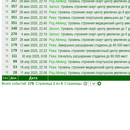
28 июн 2025, 22:10
Род Айленд
: Уровень строения скаут-центр увеличен д
357
73
28 июн 2025, 22:10
Запоос
: Уровень строения скаут-центр увеличен до 8 
357
73
28 июн 2025, 22:10
Рева
: Уровень строения скаут-центр увеличен до 8 ур
357
73
26 июн 2025, 22:40
Рева
: Уровень строения спортшкола уменьшен до 7 у
351
73
26 июн 2025, 22:40
Род Айленд
: Уровень строения медицинский центр ум
351
73
25 июн 2025, 22:40
Запоос
: Уровень строения скаут-центр увеличен до 7 
348
73
4 июн 2025, 22:19
Запоос
: Уровень строения скаут-центр увеличен до 6 
270
73
26 мая 2025, 22:08
Род Айленд
: Уровень строения скаут-центр увеличен д
227
73
12 мая 2025, 22:23
Рева
: Завершено расширение стадиона до 80 000 мест
179
73
12 мая 2025, 22:23
Рева
: Уровень строения тренировочный центр увеличе
179
73
30 апр 2025, 8:09
Рева
: Началось расширение стадиона до 80 000 мест
111
73
28 апр 2025, 22:08
Род Айленд
: Уровень строения спортшкола увеличен д
99
73
18 апр 2025, 22:18
Рева
: Уровень строения медицинский центр уменьшен 
53
73
11 апр 2025, 22:06
Род Айленд
: Уровень строения спортшкола увеличен д
28
73
Дата
Сез.
День
Всего событий:
178
. Страница
1
из
4
. Страницы: