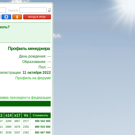
пароль
вход в игру
роль?
Профиль менеджера
День рождения: ---
Образование: ---
Пол: ---
регистрации:
11 октября 2022
Профиль на форуме
амма президента федерации
11
s14
s17
Vs
Стоимость
07
3266
3867
2577
908 543 000
13
2980
3478
2350
889 919 000
45
3039
3547
2392
882 667 000