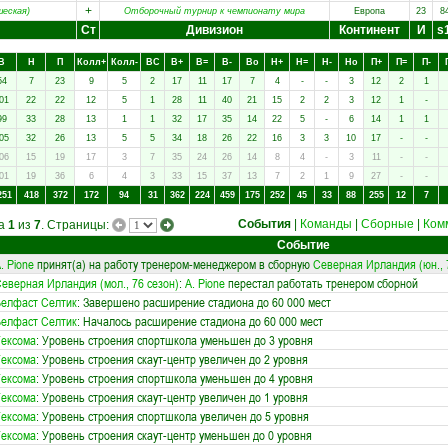
+
шеская)
Отборочный турнир к чемпионату мира
Европа
23
8
Ст
Дивизион
Континент
И
s
В
Н
П
Колл+
Колл-
ВC
В+
В=
В-
Вo
Н+
Н=
Н-
Нo
П+
П=
П-
54
7
23
9
5
2
17
11
17
7
4
-
-
3
12
2
1
01
22
22
12
5
1
28
11
40
21
15
2
2
3
12
1
-
99
33
28
13
1
1
32
17
35
14
22
5
-
6
14
1
1
05
32
26
13
5
5
34
18
26
22
16
3
3
10
17
-
-
06
15
19
17
3
7
35
24
26
14
8
4
-
3
11
-
-
01
19
36
6
4
3
33
15
37
13
7
2
1
9
27
-
-
251
418
372
172
94
31
362
224
459
175
252
45
33
88
255
12
7
События
|
Команды
|
Сборные
|
Ком
ца
1
из
7
. Страницы:
Событие
. Pione
принят(а) на работу тренером-менеджером в сборную
Северная Ирландия (юн., 
еверная Ирландия (мол., 76 сезон)
:
A. Pione
перестал работать тренером сборной
елфаст Селтик
: Завершено расширение стадиона до 60 000 мест
елфаст Селтик
: Началось расширение стадиона до 60 000 мест
ексома
: Уровень строения спортшкола уменьшен до 3 уровня
ексома
: Уровень строения скаут-центр увеличен до 2 уровня
ексома
: Уровень строения спортшкола уменьшен до 4 уровня
ексома
: Уровень строения скаут-центр увеличен до 1 уровня
ексома
: Уровень строения спортшкола увеличен до 5 уровня
ексома
: Уровень строения скаут-центр уменьшен до 0 уровня