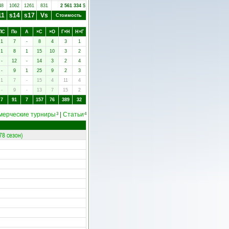
48
1062
1261
831
2 561 334
$
11
s14
s17
Vs
Стоимость
ПC
Пo
А
×C
×O
Г×Н
Н×Г
1
7
-
8
4
3
1
1
8
1
15
10
3
2
-
12
-
14
3
2
4
-
9
1
25
9
2
3
1
7
-
15
4
11
4
-
9
-
13
7
15
2
7
91
7
157
76
389
32
мерческие турниры
|
Статьи
3
4
78 сезон)