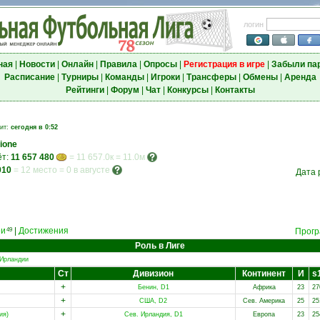
логин
ная
|
Новости
|
Онлайн
|
Правила
|
Опросы
|
Регистрация в игре
|
Забыли па
Расписание
|
Турниры
|
Команды
|
Игроки
|
Трансферы
|
Обмены
|
Аренда
Рейтинги
|
Форум
|
Чат
|
Конкурсы
|
Контакты
зит:
сегодня в 0:52
pione
ёт:
11 657 480
= 11 657.0к = 11.0м
010
=
12 место
=
0 в августе
Дата 
еи
|
Достижения
49
Прогр
Роль в Лиге
 Ирландии
Ст
Дивизион
Континент
И
s
+
Бенин, D1
Африка
23
27
+
США, D2
Сев. Америка
25
25
+
ия)
Сев. Ирландия, D1
Европа
23
25