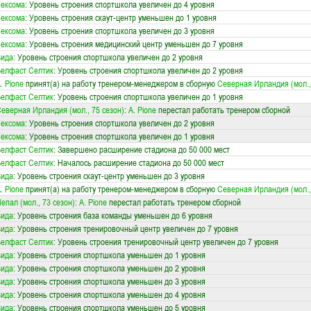
ексома
: Уровень строения спортшкола увеличен до 4 уровня
ексома
: Уровень строения скаут-центр уменьшен до 1 уровня
ексома
: Уровень строения спортшкола увеличен до 3 уровня
ексома
: Уровень строения медицинский центр уменьшен до 7 уровня
Вида
: Уровень строения спортшкола увеличен до 2 уровня
елфаст Селтик
: Уровень строения спортшкола увеличен до 2 уровня
. Pione
принят(а) на работу тренером-менеджером в сборную
Северная Ирландия (мол.,
елфаст Селтик
: Уровень строения спортшкола увеличен до 1 уровня
еверная Ирландия (мол., 75 сезон)
:
A. Pione
перестал работать тренером сборной
ексома
: Уровень строения спортшкола увеличен до 2 уровня
ексома
: Уровень строения спортшкола увеличен до 1 уровня
елфаст Селтик
: Завершено расширение стадиона до 50 000 мест
елфаст Селтик
: Началось расширение стадиона до 50 000 мест
Вида
: Уровень строения скаут-центр уменьшен до 3 уровня
. Pione
принят(а) на работу тренером-менеджером в сборную
Северная Ирландия (мол.,
епал (мол., 73 сезон)
:
A. Pione
перестал работать тренером сборной
Вида
: Уровень строения база команды уменьшен до 6 уровня
Вида
: Уровень строения тренировочный центр увеличен до 7 уровня
елфаст Селтик
: Уровень строения тренировочный центр увеличен до 7 уровня
Вида
: Уровень строения спортшкола уменьшен до 1 уровня
Вида
: Уровень строения спортшкола уменьшен до 2 уровня
Вида
: Уровень строения спортшкола уменьшен до 3 уровня
Вида
: Уровень строения спортшкола уменьшен до 4 уровня
Вида
: Уровень строения спортшкола уменьшен до 5 уровня