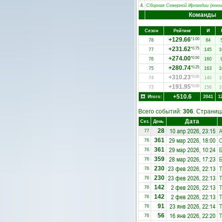
4.
Сборная Северной Ирландии (юно
Команды
Сезон
Рейтинг
И
+129.66
*1.00
78
84
+231.62
*0.75
77
145
1
+274.00
*0.50
76
160
+280.74
*0.25
75
163
1
+310.23
*0.00
74
140
1
+191.95
*0.00
73
156
1
+510.6
Итого:
2041
1
Всего событий:
306
. Страни
Дата
Сез.
День
10 апр 2026, 23:15
A
28
77
29 мар 2026, 18:00
С
361
76
29 мар 2026, 10:24
Б
361
76
28 мар 2026, 17:23
Б
359
76
23 фев 2026, 22:13
Т
230
76
23 фев 2026, 22:13
Т
230
76
2 фев 2026, 22:13
Т
142
76
2 фев 2026, 22:13
Т
142
76
23 янв 2026, 22:14
Т
91
76
16 янв 2026, 22:20
Т
56
76