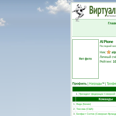
Глав
Al Pione
Последний ви
Ник:
al
Личный сч
Нет фото
Рейтинг:
1
Профиль
|
Награды
|
Троф
56
1.
Президент федерации Северной
Команды
1.
Вида (Бенин)
2.
Тексома (США)
3.
Белфаст Селтик (Северная Ирланд