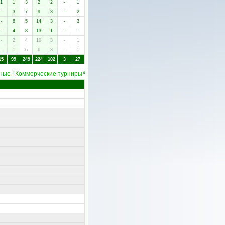
1
1
3
2
2
-
1
-
3
7
9
3
-
2
-
8
5
14
3
-
3
-
4
8
13
1
-
-
-
2
4
10
3
-
1
-
1
6
6
3
-
1
15
99
249
224
102
3
27
ные
|
Коммерческие турниры
4