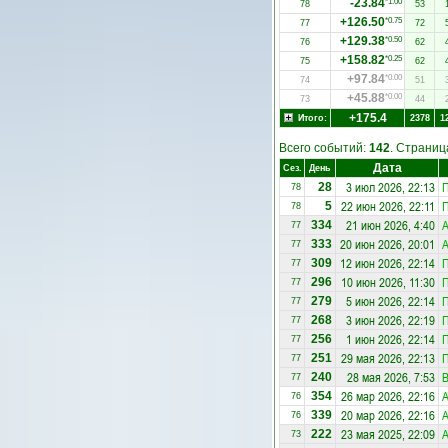
-23.84
*1.00
78
53
+126.50
*0.75
77
72
+129.38
*0.50
76
62
+158.82
*0.25
75
62
+97.84
*0.00
74
51
+45.88
*0.00
73
44
+175.4
Итого:
2378
1
Всего событий:
142
. Страни
Дата
Сез.
День
3 июл 2026, 22:13
П
28
78
22 июн 2026, 22:11
П
5
78
21 июн 2026, 4:40
А
334
77
20 июн 2026, 20:01
А
333
77
12 июн 2026, 22:14
П
309
77
10 июн 2026, 11:30
П
296
77
5 июн 2026, 22:14
П
279
77
3 июн 2026, 22:19
П
268
77
1 июн 2026, 22:14
П
256
77
29 мая 2026, 22:13
П
251
77
28 мая 2026, 7:53
B
240
77
26 мар 2026, 22:16
А
354
76
20 мар 2026, 22:16
А
339
76
23 мая 2025, 22:09
А
222
73