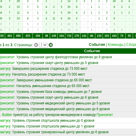
18
7
28
3
5
1
-
1
14
2
3
1
1
2
18
4
4
55
2
15
7
5
4
2
5
35
9
-
1
1
-
8
2
2
44
7
11
4
1
3
3
5
29
4
2
1
1
3
1
1
1
49
3
10
8
3
4
11
6
24
4
-
-
1
2
6
-
-
37
7
7
5
3
2
7
2
21
5
-
1
-
6
5
-
-
28
7
9
3
2
1
5
3
15
4
-
4
-
3
6
2
-
235
463
680
415
194
38
145
164
710
178
141
86
133
103
443
73
50
События
|
Команды
|
Сбор
ца
1
из
3
. Страницы:
Событие
ринсипат
: Уровень строения центр физподготовки увеличен до 8 уровня
ринсипат
: Уровень строения скаут-центр уменьшен до 5 уровня
матуку
: Завершено расширение стадиона до 73 000 мест
матуку
: Началось расширение стадиона до 73 000 мест
ринсипат
: Завершено уменьшение стадиона до 65 000 мест
ринсипат
: Началось уменьшение стадиона до 65 000 мест
ринсипат
: Уровень строения база команды уменьшен до 7 уровня
ринсипат
: Уровень строения скаут-центр уменьшен до 6 уровня
ринсипат
: Уровень строения медицинский центр уменьшен до 5 уровня
ринсипат
: Уровень строения медицинский центр уменьшен до 6 уровня
. Builder
принят(а) на работу тренером-менеджером в команду
Принсипат
матуку
: Уровень строения спортшкола уменьшен до 0 уровня
матуку
: Уровень строения спортшкола уменьшен до 1 уровня
матуку
: Уровень строения тренировочный центр увеличен до 6 уровня