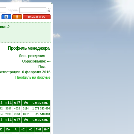
пароль
вход в игру
роль?
Профиль менеджера
День рождения: ---
Образование: ---
Пол: ---
регистрации:
6 февраля 2016
Профиль на форуме
11
s14
s17
Vs
Стоимость
72
3987
4632
3114
1 571 333 000
64
2436
2684
1882
525 548 000
11
s14
s17
Vs
Стоимость
ПC
Пo
А
×C
×O
Г×Н
Н×Г