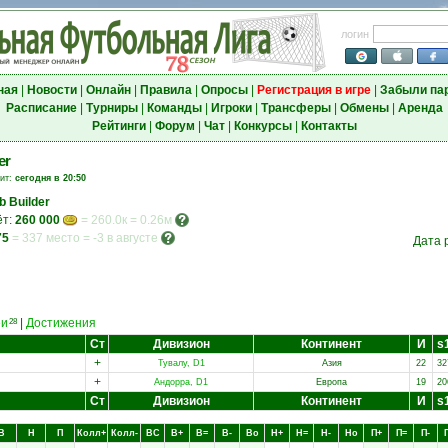
логин
ная
|
Новости
|
Онлайн
|
Правила
|
Опросы
|
Регистрация в игре
|
Забыли па
Расписание
|
Турниры
|
Команды
|
Игроки
|
Трансферы
|
Обмены
|
Аренда
Рейтинги
|
Форум
|
Чат
|
Конкурсы
|
Контакты
er
зит:
сегодня в 20:50
b Builder
ёт:
260 000
= 260.0к = 0.26м
75
=
337 место
=
-3 в августе
Дата 
еи
|
Достижения
28
Ст
Дивизион
Континент
И
s
+
Тувалу, D1
Азия
22
32
+
Андорра, D1
Европа
19
20
Ст
Дивизион
Континент
И
s
В
Н
П
Колл+
Колл-
ВC
В+
В=
В-
Вo
Н+
Н=
Н-
Нo
П+
П=
П-