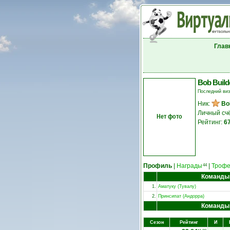
Глав
Bob Build
Последний ви
Ник:
Bo
Личный сч
Нет фото
Рейтинг:
6
Профиль
|
Награды
|
Троф
44
Команды
1.
Аматуку (Тувалу)
2.
Принсипат (Андорра)
Команды
Сезон
Рейтинг
И