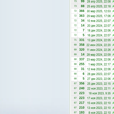
28 апр 2025, 22:08
А
99
73
25 апр 2025, 22:18
А
88
73
30 мар 2025, 12:03
А
366
72
29 мар 2025, 17:06
А
363
72
10 янв 2025, 22:07
А
34
72
20 дек 2024, 22:07
А
14
72
18 дек 2024, 22:06
А
7
72
16 дек 2024, 22:07
А
5
72
13 дек 2024, 22:05
А
331
71
22 июн 2024, 22:20
А
358
69
11 июн 2024, 22:26
А
320
69
28 мар 2024, 22:09
А
14
69
23 мар 2024, 22:06
А
337
68
1 мар 2024, 22:17
А
255
68
12 янв 2024, 22:06
А
31
68
28 дек 2023, 22:07
А
6
68
27 дек 2023, 22:06
А
5
68
25 дек 2023, 22:15
А
356
67
22 ноя 2023, 22:11
А
240
67
18 ноя 2023, 9:35
А
223
67
17 ноя 2023, 22:10
А
223
67
15 ноя 2023, 22:10
А
217
67
13 ноя 2023, 22:10
А
210
67
8 ноя 2023, 22:10
А
193
67