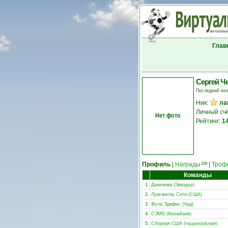
Глав
Сергей Ч
Последний ви
Ник:
ла
Личный сч
Нет фото
Рейтинг:
1
Профиль
|
Награды
|
Троф
209
Команды
1.
Дакилема (Эквадор)
2.
Луисвилль Сити (США)
3.
Фула Эдифис (Чад)
4.
СЭМБ (Малайзия)
5.
Сборная США (национальная)