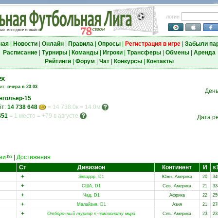
логин
ная
|
Новости
|
Онлайн
|
Правила
|
Опросы
|
Регистрация в игре
|
Забыли па
Расписание
|
Турниры
|
Команды
|
Игроки
|
Трансферы
|
Обмены
|
Аренда
Рейтинги
|
Форум
|
Чат
|
Конкурсы
|
Контакты
ех
зит:
вчера в 23:03
День
нгольер-15
ёт:
14 738 648
= 14 738.0к = 14.0м
451
=
1 место
=
+79 в августе
Дата р
еи
|
Достижения
193
Ст
Дивизион
Континент
И
s
+
Эквадор, D1
Южн. Америка
20
34
+
США, D1
Сев. Америка
21
33
+
Чад, D1
Африка
22
25
+
Малайзия, D1
Азия
21
27
+
Отборочный турнир к чемпионату мира
Сев. Америка
23
23