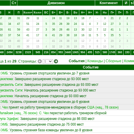
Ст
Дивизион
Континент
И
s
В
Н
П
Колл+
Колл-
ВC
В+
В=
В-
Вo
Н+
Н=
Н-
Нo
П+
П=
П-
67
28
31
29
11
-
24
11
19
13
18
7
-
3
21
2
2
31
34
47
51
24
5
35
28
39
24
11
4
7
12
27
3
1
26
61
59
43
27
3
36
28
46
13
30
12
7
12
41
1
1
32
37
54
41
17
6
41
29
38
18
16
11
5
5
35
5
-
22
28
40
37
18
-
41
24
38
19
12
7
6
3
20
2
3
10
52
49
36
15
4
32
19
36
19
25
9
8
10
34
3
-
568
2494
3238
1519
945
216
854
993
3440
1065
904
495
515
580
1749
360
193
События
|
Команды
|
Сборные
|
Комм
ица
1
из
29
. Страницы:
Событие
СЭМБ
: Уровень строения спортшкола увеличен до 7 уровня
Дакилема
: Завершено расширение стадиона до 93 000 мест
уисвилль Сити
: Завершено расширение стадиона до 93 000 мест
уисвилль Сити
: Началось расширение стадиона до 93 000 мест
Дакилема
: Началось расширение стадиона до 93 000 мест
СЭМБ
: Уровень строения спортшкола увеличен до 6 уровня
. Чех
принят на работу тренером-менеджером в сборную
США (нац., 78 сезон)
алайзия (нац., 76 сезон)
:
С. Чех
перестал работать тренером сборной
Фула Эдифис
: Завершено расширение стадиона до 86 000 мест
СЭМБ
: Завершено расширение стадиона до 75 000 мест
СЭМБ
: Уровень строения база команды увеличен до 8 уровня