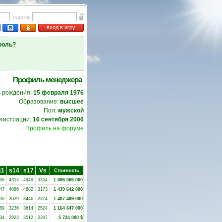
пароль
вход в игру
роль?
Профиль менеджера
 рождения:
15 февраля 1976
Образование:
высшее
Пол:
мужской
егистрации:
16 сентября 2006
Профиль на форуме
11
s14
s17
Vs
Стоимость
96
4357
4949
3354
1 686 586 000
47
4086
4682
3173
1 439 642 000
90
3029
3446
2374
1 407 499 000
89
3236
3614
2524
1 164 647 000
34
2923
3512
2297
5 724 000
$