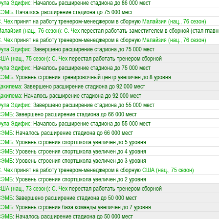
Фула Эдифис
: Началось расширение стадиона до 86 000 мест
СЭМБ
: Началось расширение стадиона до 75 000 мест
. Чех
принят на работу тренером-менеджером в сборную
Малайзия (нац., 76 сезон)
алайзия (нац., 76 сезон)
:
С. Чех
перестал работать заместителем в сборной (стал глав
. Чех
принят на работу тренером-менеджером в сборную
Малайзия (нац., 76 сезон)
Фула Эдифис
: Завершено расширение стадиона до 75 000 мест
ША (нац., 75 сезон)
:
С. Чех
перестал работать тренером сборной
Фула Эдифис
: Началось расширение стадиона до 75 000 мест
СЭМБ
: Уровень строения тренировочный центр увеличен до 8 уровня
Дакилема
: Завершено расширение стадиона до 92 000 мест
Дакилема
: Началось расширение стадиона до 92 000 мест
Фула Эдифис
: Завершено расширение стадиона до 55 000 мест
СЭМБ
: Завершено расширение стадиона до 66 000 мест
Фула Эдифис
: Началось расширение стадиона до 55 000 мест
СЭМБ
: Началось расширение стадиона до 66 000 мест
СЭМБ
: Уровень строения спортшкола увеличен до 5 уровня
СЭМБ
: Уровень строения спортшкола увеличен до 4 уровня
СЭМБ
: Уровень строения спортшкола увеличен до 3 уровня
. Чех
принят на работу тренером-менеджером в сборную
США (нац., 75 сезон)
СЭМБ
: Уровень строения спортшкола увеличен до 2 уровня
ША (нац., 73 сезон)
:
С. Чех
перестал работать тренером сборной
СЭМБ
: Завершено расширение стадиона до 50 000 мест
СЭМБ
: Уровень строения база команды увеличен до 7 уровня
СЭМБ
: Началось расширение стадиона до 50 000 мест