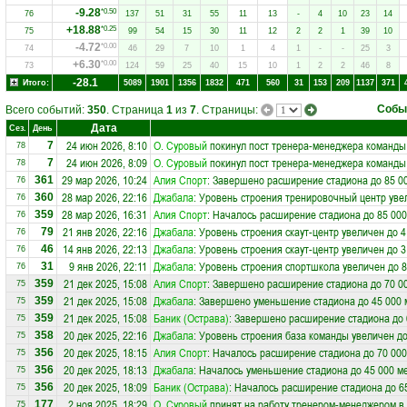
-9.28
*0.50
76
137
51
31
55
11
13
-
4
10
23
14
+18.88
*0.25
75
99
54
15
30
11
12
2
2
1
39
10
-4.72
*0.00
74
46
29
7
10
1
4
1
-
-
25
3
+6.30
*0.00
73
124
59
25
40
15
10
1
2
2
46
8
-28.1
Итого:
5089
1901
1356
1832
471
560
31
153
209
1137
371
Собы
Всего событий:
350
. Страница
1
из
7
. Страницы:
Дата
Сез.
День
24 июн 2026, 8:10
О. Суровый
покинул пост тренера-менеджера команд
7
78
24 июн 2026, 8:09
О. Суровый
покинул пост тренера-менеджера команд
7
78
29 мар 2026, 10:24
Алия Спорт
: Завершено расширение стадиона до 85 0
361
76
28 мар 2026, 22:16
Джабала
: Уровень строения тренировочный центр уве
360
76
28 мар 2026, 16:31
Алия Спорт
: Началось расширение стадиона до 85 000
359
76
21 янв 2026, 22:16
Джабала
: Уровень строения скаут-центр увеличен до 4
79
76
14 янв 2026, 22:13
Джабала
: Уровень строения скаут-центр увеличен до 3
46
76
9 янв 2026, 22:11
Джабала
: Уровень строения спортшкола увеличен до 8
31
76
21 дек 2025, 15:08
Алия Спорт
: Завершено расширение стадиона до 70 0
359
75
21 дек 2025, 15:08
Джабала
: Завершено уменьшение стадиона до 45 000 
359
75
21 дек 2025, 15:08
Баник (Острава)
: Завершено расширение стадиона до 
359
75
20 дек 2025, 22:16
Джабала
: Уровень строения база команды увеличен до
358
75
20 дек 2025, 18:15
Алия Спорт
: Началось расширение стадиона до 70 000
356
75
20 дек 2025, 18:13
Джабала
: Началось уменьшение стадиона до 45 000 м
356
75
20 дек 2025, 18:09
Баник (Острава)
: Началось расширение стадиона до 6
356
75
2 ноя 2025, 18:29
О. Суровый
принят на работу тренером-менеджером в
177
75