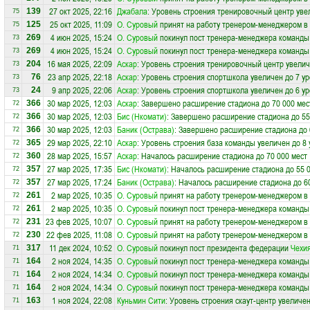
27 окт 2025, 22:16
Джабала
: Уровень строения тренировочный центр уве
139
75
25 окт 2025, 11:09
О. Суровый
принят на работу тренером-менеджером в
125
75
4 июн 2025, 15:24
О. Суровый
покинул пост тренера-менеджера команд
269
73
4 июн 2025, 15:24
О. Суровый
покинул пост тренера-менеджера команд
269
73
16 мая 2025, 22:09
Аскар
: Уровень строения тренировочный центр увелич
204
73
23 апр 2025, 22:18
Аскар
: Уровень строения спортшкола увеличен до 7 у
76
73
9 апр 2025, 22:06
Аскар
: Уровень строения спортшкола увеличен до 6 у
24
73
30 мар 2025, 12:03
Аскар
: Завершено расширение стадиона до 70 000 мес
366
72
30 мар 2025, 12:03
Бис (Нкомати)
: Завершено расширение стадиона до 55
366
72
30 мар 2025, 12:03
Баник (Острава)
: Завершено расширение стадиона до 
366
72
29 мар 2025, 22:10
Аскар
: Уровень строения база команды увеличен до 8
365
72
28 мар 2025, 15:57
Аскар
: Началось расширение стадиона до 70 000 мест
360
72
27 мар 2025, 17:35
Бис (Нкомати)
: Началось расширение стадиона до 55 
357
72
27 мар 2025, 17:24
Баник (Острава)
: Началось расширение стадиона до 6
357
72
2 мар 2025, 10:35
О. Суровый
принят на работу тренером-менеджером в
261
72
2 мар 2025, 10:35
О. Суровый
покинул пост тренера-менеджера команд
261
72
23 фев 2025, 10:07
О. Суровый
принят на работу тренером-менеджером в
231
72
22 фев 2025, 11:08
О. Суровый
принят на работу тренером-менеджером в
230
72
11 дек 2024, 10:52
О. Суровый
покинул пост президента федерации
Чехи
317
71
2 ноя 2024, 14:35
О. Суровый
покинул пост тренера-менеджера команд
164
71
2 ноя 2024, 14:34
О. Суровый
покинул пост тренера-менеджера команд
164
71
2 ноя 2024, 14:34
О. Суровый
покинул пост тренера-менеджера команд
164
71
1 ноя 2024, 22:08
Куньмин Сити
: Уровень строения скаут-центр увеличен
163
71