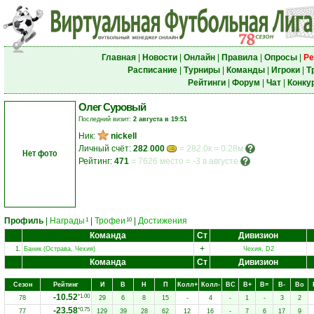
Главная
|
Новости
|
Онлайн
|
Правила
|
Опросы
|
Ре
Расписание
|
Турниры
|
Команды
|
Игроки
|
Т
Рейтинги
|
Форум
|
Чат
|
Конку
Олег Суровый
Последний визит:
2 августа в 19:51
Ник:
nickell
Личный счёт:
282 000
= 282.0к = 0.28м
Нет фото
Рейтинг:
471
=
7626 место
=
-3 в августе
Профиль
|
Награды
|
Трофеи
|
Достижения
1
10
Команда
Ст
Дивизион
+
1.
Баник (Острава, Чехия)
Чехия, D2
Команда
Ст
Дивизион
Сезон
Рейтинг
И
В
Н
П
Колл+
Колл-
ВC
В+
В=
В-
Вo
-10.52
*1.00
78
29
6
8
15
-
4
-
1
-
3
2
-23.58
*0.75
77
129
39
28
62
12
16
-
7
6
17
9