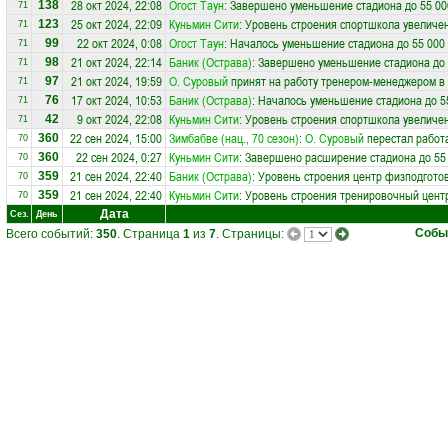
28 окт 2024, 22:08
Огост Таун
: Завершено уменьшение стадиона до 55 00
138
71
25 окт 2024, 22:09
Куньмин Сити
: Уровень строения спортшкола увеличен
123
71
22 окт 2024, 0:08
Огост Таун
: Началось уменьшение стадиона до 55 000
99
71
21 окт 2024, 22:14
Баник (Острава)
: Завершено уменьшение стадиона до 
98
71
21 окт 2024, 19:59
О. Суровый
принят на работу тренером-менеджером в
97
71
17 окт 2024, 10:53
Баник (Острава)
: Началось уменьшение стадиона до 5
76
71
9 окт 2024, 22:08
Куньмин Сити
: Уровень строения спортшкола увеличен
42
71
22 сен 2024, 15:00
Зимбабве (нац., 70 сезон)
:
О. Суровый
перестал работа
360
70
22 сен 2024, 0:27
Куньмин Сити
: Завершено расширение стадиона до 55
360
70
21 сен 2024, 22:40
Баник (Острава)
: Уровень строения центр физподготов
359
70
21 сен 2024, 22:40
Куньмин Сити
: Уровень строения тренировочный центр
359
70
Дата
Сез.
День
Собы
Всего событий:
350
. Страница
1
из
7
. Страницы: