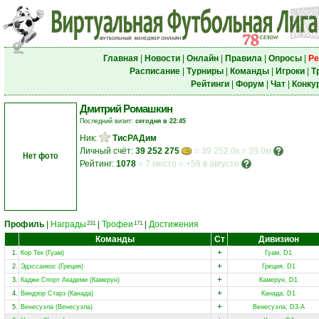
Главная
|
Новости
|
Онлайн
|
Правила
|
Опросы
|
Ре
Расписание
|
Турниры
|
Команды
|
Игроки
|
Т
Рейтинги
|
Форум
|
Чат
|
Конку
Дмитрий Ромашкин
Последний визит:
сегодня в 22:45
Ник:
ТисРАДим
Личный счёт:
39 252 275
= 39 252.0к = 39.0м
Нет фото
Рейтинг:
1078
=
7 место
=
+56 в августе
Профиль
|
Награды
|
Трофеи
|
Достижения
231
171
Команды
Ст
Дивизион
+
1.
Кор Тек (Гуам)
Гуам, D1
+
2.
Эдэссаикос (Греция)
Греция, D1
+
3.
Каджи Спорт Академи (Камерун)
Камерун, D1
+
4.
Виндзор Старз (Канада)
Канада, D1
+
5.
Венесуэла (Венесуэла)
Венесуэла, D3-A