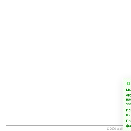
Мы
др
на
за
Ис
вы
По
фа
© 2026 vsol.info