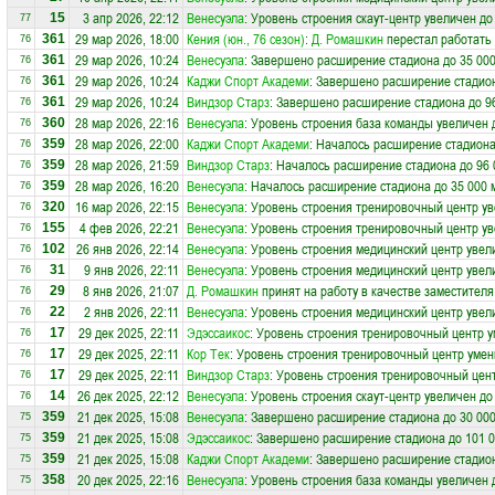
3 апр 2026, 22:12
Венесуэла
: Уровень строения скаут-центр увеличен до
15
77
29 мар 2026, 18:00
Кения (юн., 76 сезон)
:
Д. Ромашкин
перестал работать 
361
76
29 мар 2026, 10:24
Венесуэла
: Завершено расширение стадиона до 35 000
361
76
29 мар 2026, 10:24
Каджи Спорт Академи
: Завершено расширение стадион
361
76
29 мар 2026, 10:24
Виндзор Старз
: Завершено расширение стадиона до 9
361
76
28 мар 2026, 22:16
Венесуэла
: Уровень строения база команды увеличен 
360
76
28 мар 2026, 22:00
Каджи Спорт Академи
: Началось расширение стадиона
359
76
28 мар 2026, 21:59
Виндзор Старз
: Началось расширение стадиона до 96 
359
76
28 мар 2026, 16:20
Венесуэла
: Началось расширение стадиона до 35 000 
359
76
16 мар 2026, 22:15
Венесуэла
: Уровень строения тренировочный центр ув
320
76
4 фев 2026, 22:21
Венесуэла
: Уровень строения тренировочный центр ув
155
76
26 янв 2026, 22:14
Венесуэла
: Уровень строения медицинский центр увел
102
76
9 янв 2026, 22:11
Венесуэла
: Уровень строения медицинский центр увел
31
76
8 янв 2026, 21:07
Д. Ромашкин
принят на работу в качестве заместител
29
76
2 янв 2026, 22:11
Венесуэла
: Уровень строения медицинский центр увел
22
76
29 дек 2025, 22:11
Эдэссаикос
: Уровень строения тренировочный центр 
17
76
29 дек 2025, 22:11
Кор Тек
: Уровень строения тренировочный центр умен
17
76
29 дек 2025, 22:11
Виндзор Старз
: Уровень строения тренировочный цен
17
76
26 дек 2025, 22:12
Венесуэла
: Уровень строения скаут-центр увеличен до
14
76
21 дек 2025, 15:08
Венесуэла
: Завершено расширение стадиона до 30 000
359
75
21 дек 2025, 15:08
Эдэссаикос
: Завершено расширение стадиона до 101 0
359
75
21 дек 2025, 15:08
Каджи Спорт Академи
: Завершено расширение стадион
359
75
20 дек 2025, 22:16
Венесуэла
: Уровень строения база команды увеличен 
358
75