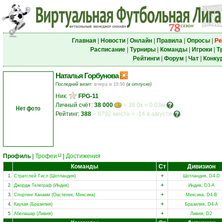
Главная
|
Новости
|
Онлайн
|
Правила
|
Опросы
|
Ре
Расписание
|
Турниры
|
Команды
|
Игроки
|
Т
Рейтинги
|
Форум
|
Чат
|
Конку
Наталья Горбунова
Последний визит:
вчера в 15:50
(в отпуске)
Ник:
FPG-11
Личный счёт:
38 000
= 38.0к = 0.03м
Нет фото
Рейтинг:
388
=
8792 место
=
-14 в августе
Профиль
|
Трофеи
|
Достижения
12
Команды
Ст
Дивизион
+
1.
Стратспей Тисл (Шотландия)
Шотландия, D4-D
+
2.
Джордж Телеграф (Индия)
Индия, D3-A
+
3.
Спортинг Канами (Оастепек, Мексика)
Мексика, D4-B
+
4.
Каукая (Бразилия)
Бразилия, D4-A
+
5.
Абелашар (Ливия)
Ливия, D2