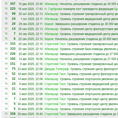
16 дек 2025, 23:30
Абелашар
: Началось расширение стадиона до 30 000 
347
75
16 ноя 2025, 17:43
Н. Горбунова
покинула пост президента федерации
Бр
225
75
20 окт 2025, 22:13
Абелашар
: Уровень строения тренировочный центр ув
99
75
1 окт 2025, 22:11
Абелашар
: Уровень строения медицинский центр увел
24
75
29 сен 2025, 22:11
Каукая
: Завершено расширение стадиона до 30 000 ме
20
75
25 сен 2025, 22:13
Абелашар
: Уровень строения центр физподготовки ув
14
75
24 сен 2025, 22:11
Абелашар
: Уровень строения медицинский центр увел
7
75
22 сен 2025, 23:15
Каукая
: Началось расширение стадиона до 30 000 мес
6
75
20 сен 2025, 22:10
Стратспей Тисл
: Уровень строения тренировочный цен
333
74
20 сен 2025, 22:10
Абелашар
: Уровень строения база команды увеличен 
333
74
25 авг 2025, 22:14
Абелашар
: Завершено расширение стадиона до 27 000
226
74
14 авг 2025, 16:06
Абелашар
: Началось расширение стадиона до 27 000 
192
74
6 авг 2025, 22:15
Стратспей Тисл
: Уровень строения тренировочный цен
151
74
23 июл 2025, 22:08
Джордж Телеграф
: Уровень строения центр физподгот
75
74
18 июл 2025, 22:08
Стратспей Тисл
: Уровень строения центр физподготов
52
74
14 июл 2025, 22:08
Абелашар
: Уровень строения спортшкола увеличен до
32
74
9 июл 2025, 22:06
Стратспей Тисл
: Уровень строения медицинский центр
23
74
8 июл 2025, 22:06
Абелашар
: Уровень строения спортшкола увеличен до
21
74
3 июл 2025, 22:08
Абелашар
: Уровень строения спортшкола увеличен до
14
74
2 июл 2025, 22:06
Стратспей Тисл
: Уровень строения скаут-центр увелич
7
74
30 июн 2025, 22:06
Стратспей Тисл
: Уровень строения скаут-центр увелич
5
74
30 июн 2025, 22:06
Абелашар
: Уровень строения спортшкола увеличен до
5
74
29 июн 2025, 16:40
Стратспей Тисл
: Завершено расширение стадиона до 3
358
73