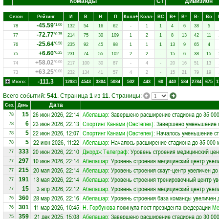
Команды
Ст
Дивизион
Сезон
Рейтинг
И
В
Н
П
Колл+
Колл-
ВC
В+
В=
В-
Вo
-45.59
*1.00
78
132
54
16
62
-
1
1
4
6
38
5
-72.77
*0.75
77
214
75
30
109
1
2
1
8
13
42
11
-25.64
*0.50
76
235
92
45
98
1
1
1
13
9
65
4
+6.60
*0.25
75
231
74
55
102
2
2
-
15
6
38
15
+58.02
*0.00
74
217
100
30
87
-
4
-
20
16
51
13
+63.25
*0.00
73
232
134
41
57
4
2
-
15
21
79
19
-111.3
Итого:
12931
4543
3304
5084
502
443
60
440
584
2784
675
1
Всего событий:
541
. Страница
1
из
11
. Страницы:
Дата
Сез.
День
26 июн 2026, 22:14
Абелашар
: Завершено расширение стадиона до 35 000
15
78
23 июн 2026, 22:13
Спортинг Канами (Оастепек)
: Завершено уменьшение с
6
78
22 июн 2026, 12:07
Спортинг Канами (Оастепек)
: Началось уменьшение ст
5
78
22 июн 2026, 11:22
Абелашар
: Началось расширение стадиона до 35 000 
5
78
20 июн 2026, 22:10
Джордж Телеграф
: Уровень строения медицинский цен
333
77
10 июн 2026, 22:14
Абелашар
: Уровень строения медицинский центр увел
297
77
20 мая 2026, 22:14
Абелашар
: Уровень строения скаут-центр увеличен до
215
77
13 мая 2026, 22:14
Абелашар
: Уровень строения тренировочный центр ув
191
77
3 апр 2026, 22:12
Абелашар
: Уровень строения медицинский центр увел
15
77
28 мар 2026, 22:16
Абелашар
: Уровень строения база команды увеличен 
360
76
11 мар 2026, 10:45
Н. Горбунова
покинула пост президента федерации
Ме
301
76
21 дек 2025, 15:08
Абелашар
: Завершено расширение стадиона до 30 000
359
75