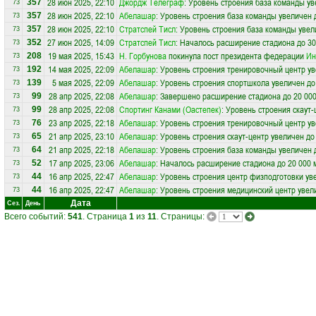
28 июн 2025, 22:10
Джордж Телеграф
: Уровень строения база команды ув
357
73
28 июн 2025, 22:10
Абелашар
: Уровень строения база команды увеличен 
357
73
28 июн 2025, 22:10
Стратспей Тисл
: Уровень строения база команды увел
357
73
27 июн 2025, 14:09
Стратспей Тисл
: Началось расширение стадиона до 30
352
73
19 мая 2025, 15:43
Н. Горбунова
покинула пост президента федерации
Ин
208
73
14 мая 2025, 22:09
Абелашар
: Уровень строения тренировочный центр ув
192
73
5 мая 2025, 22:09
Абелашар
: Уровень строения спортшкола увеличен до
139
73
28 апр 2025, 22:08
Абелашар
: Завершено расширение стадиона до 20 000
99
73
28 апр 2025, 22:08
Спортинг Канами (Оастепек)
: Уровень строения скаут
99
73
23 апр 2025, 22:18
Абелашар
: Уровень строения тренировочный центр ув
76
73
21 апр 2025, 23:10
Абелашар
: Уровень строения скаут-центр увеличен до
65
73
21 апр 2025, 22:18
Абелашар
: Уровень строения база команды увеличен 
64
73
17 апр 2025, 23:06
Абелашар
: Началось расширение стадиона до 20 000 
52
73
16 апр 2025, 22:47
Абелашар
: Уровень строения центр физподготовки ув
44
73
16 апр 2025, 22:47
Абелашар
: Уровень строения медицинский центр увел
44
73
Дата
Сез.
День
Всего событий:
541
. Страница
1
из
11
. Страницы: