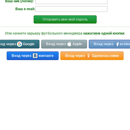
Ваш ник (логин):
Ваш e-mail:
Отправить мне мой пароль
Или начните карьеру футбольного менеджера
нажатием одной кнопки
:
ход через
Google
Вход через
Apple
Вход через
acebo
Вход через
контакте
Вход через
Одноклассники