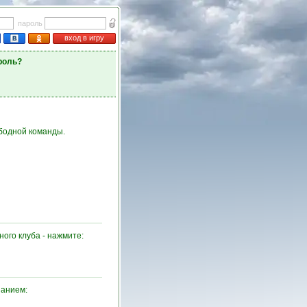
пароль
вход в игру
роль?
ободной команды.
ого клуба - нажмите:
нанием: