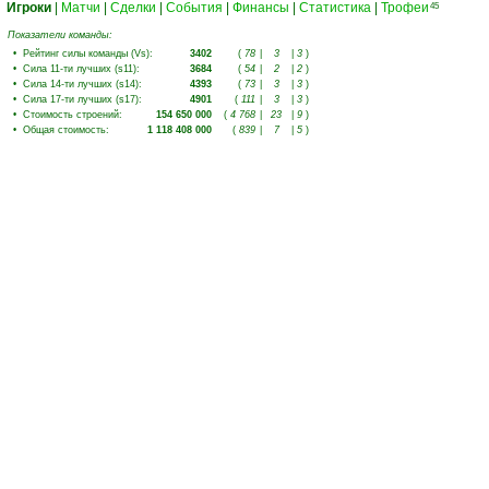
Игроки
|
Матчи
|
Сделки
|
События
|
Финансы
|
Статистика
|
Трофеи
45
Показатели команды:
•
Рейтинг силы команды (Vs)
:
3402
(
78
|
3
|
3
)
•
Сила 11-ти лучших (s11)
:
3684
(
54
|
2
|
2
)
•
Сила 14-ти лучших (s14)
:
4393
(
73
|
3
|
3
)
•
Сила 17-ти лучших (s17)
:
4901
(
111
|
3
|
3
)
•
Стоимость строений
:
154 650 000
(
4 768
|
23
|
9
)
•
Общая стоимость
:
1 118 408 000
(
839
|
7
|
5
)