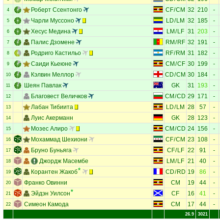
Роберт Ссентонго
CF
/
CM
32
210
-
4
Чарли Муссоно
LD
/
LM
32
185
-
5
Хесус Медина
LM
/
LF
31
203
-
6
Палис Дзомене
RM
/
RF
32
191
-
7
Родриго Кастильо
RF
/
RM
31
182
-
8
Саиди Кьеюне
CM
/
CF
30
199
-
9
Кэлвин Меллор
CD
/
CM
30
184
-
10
Шеян Павлак
GK
31
193
-
11
Благовест Величков
CM
/
CD
29
171
-
12
Лабан Тибиита
LD
/
LM
28
57
-
13
Луис Акерманн
GK
28
123
-
14
Мозес Алиро
CM
/
CD
24
156
-
15
Мохаммад Шехиони
CF
/
CM
23
108
-
16
Бруно Буньяга
CF
/
LF
22
91
-
17
Джордж Масембе
LM
/
LF
21
40
-
18
Корантен Жакоб
CD
/
RD
19
86
-
19
Франко Овинни
CM
19
44
-
20
Эйдэн Уилсон
CF
16
41
-
21
Симеон Камода
CM
17
44
-
22
26.9
3021