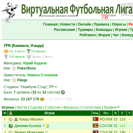
Главная
|
Новости
|
Онлайн
|
Правила
|
Опросы
|
Ре
Расписание
|
Турниры
|
Команды
|
Игроки
|
Т
Рейтинги
|
Форум
|
Чат
|
Конку
УРА (Кампала, Уганда)
D1, 4 место
1/8 финала
1/16 финала
Группа, 3 место
Менеджер:
Юрий Ходков
Ник:
PokerBenz
Заместитель:
Никита Степанов
Ник:
Fliege
Стадион: "Намбули Стад",
77
тыс.
База:
7
уровень (
32
из
32
слотов)
Финансы:
33 167 179
= 33 167к = 33м
Игроки
|
Матчи
|
Сделки
|
События
|
Финансы
|
Статистика
|
Трофеи
45
Игрок
№
Нац
Поз
В
С
У
Лукаш Масиел
RD
/
RM
32
133
-
1
Джимми Кулаба
CD
/
CM
32
184
-
2
Момар Мокитими
CD
/
CM
32
196
-
3