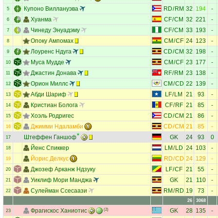
Купоно Виллануэва
RD
/
RM
32
194
-
5
Хуанма
CF
/
CM
32
221
-
6
Чинеду Энуадэму
CF
/
CM
33
193
-
7
Опоку Ампомах
CM
/
CF
24
123
-
8
Лоуренс Ндуга
CD
/
CM
32
198
-
9
Муса Мудде
CM
/
CF
23
177
-
10
Джастин Донава
RF
/
RM
23
138
-
11
Орион Миллс
CM
/
CD
22
139
-
12
Абди Шариф
LF
/
LM
21
93
-
13
Кристиан Болога
CF
/
RF
21
85
-
14
Хоэль Родригес
CD
/
CM
21
86
-
15
Джимми Ндаламби
CD
/
CM
21
85
-
16
Штеффен Ганшоф
GK
24
93
0
17
Йенс Спиккер
LM
/
LD
24
103
-
18
Йорис Делкус
RD
/
CD
24
129
-
19
Джозеф Арканж Ндзуку
LF
/
CF
21
55
-
20
Уиклиф Мори Манджа
GK
21
110
-
21
Сулейман Ссесаази
RM
/
RD
19
73
-
22
26
3068
Фрагискос Ханиотис
(2)
GK
28
135
-
23