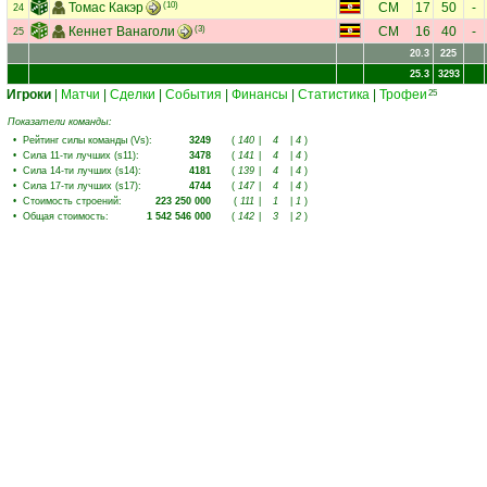
Томас Какэр
(10)
CM
17
50
-
24
Кеннет Ванаголи
(3)
CM
16
40
-
25
20.3
225
25.3
3293
Игроки
|
Матчи
|
Сделки
|
События
|
Финансы
|
Статистика
|
Трофеи
25
Показатели команды:
•
Рейтинг силы команды (Vs)
:
3249
(
140
|
4
|
4
)
•
Сила 11-ти лучших (s11)
:
3478
(
141
|
4
|
4
)
•
Сила 14-ти лучших (s14)
:
4181
(
139
|
4
|
4
)
•
Сила 17-ти лучших (s17)
:
4744
(
147
|
4
|
4
)
•
Стоимость строений
:
223 250 000
(
111
|
1
|
1
)
•
Общая стоимость
:
1 542 546 000
(
142
|
3
|
2
)