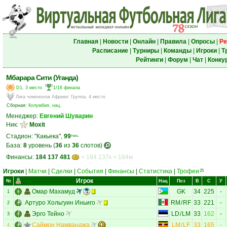
Главная
|
Новости
|
Онлайн
|
Правила
|
Опросы
|
Ре
Расписание
|
Турниры
|
Команды
|
Игроки
|
Т
Рейтинги
|
Форум
|
Чат
|
Конку
Мбарара Сити (Уганда)
D1, 3 место
1/16 финала
Лига чемпионов Африки
:
Группа, 4 место
Сборная:
Колумбия, нац.
Менеджер:
Евгений Шуварин
Ник:
Moxit
Стадион: "Какьека",
99
тыс.
База:
8
уровень (
36
из
36
слотов)
Финансы:
184 137 481
= 184 137к = 184м
Игроки
|
Матчи
|
Сделки
|
События
|
Финансы
|
Статистика
|
Трофеи
25
Игрок
№
Нац
Поз
В
С
У
Омар Махамуд
GK
34
225
-
1
Артуро Хольгуин Иньиго
RM
/
RF
33
221
-
2
Эрго Тейно
LD
/
LM
33
162
-
3
Саймон Намванджа
LM
/
LF
33
165
-
4