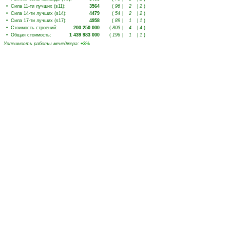
•
Сила 11-ти лучших (s11)
:
3564
(
96
|
2
|
2
)
•
Сила 14-ти лучших (s14)
:
4479
(
54
|
2
|
2
)
•
Сила 17-ти лучших (s17)
:
4958
(
89
|
1
|
1
)
•
Стоимость строений
:
200 250 000
(
803
|
4
|
4
)
•
Общая стоимость
:
1 439 983 000
(
196
|
1
|
1
)
Успешность работы менеджера
:
+3
%