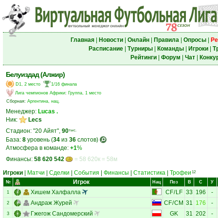
Главная
|
Новости
|
Онлайн
|
Правила
|
Опросы
|
Ре
Расписание
|
Турниры
|
Команды
|
Игроки
|
Т
Рейтинги
|
Форум
|
Чат
|
Конку
Белуиздад (Алжир)
D1, 2 место
1/16 финала
Лига чемпионов Африки
:
Группа, 1 место
Сборная:
Аргентина, нац.
Менеджер:
Lucas .
Ник:
Lecs
Стадион: "20 Айят",
90
тыс.
База:
8
уровень (
34
из
36
слотов)
Атмосфера в команде:
+1
%
Финансы:
58 620 542
= 58 620к = 58м
Игроки
|
Матчи
|
Сделки
|
События
|
Финансы
|
Статистика
|
Трофеи
12
Игрок
№
Нац
Поз
В
С
У
Хишем Халфалла
CF
/
LF
33
196
-
1
Андраж Журей
CF
/
CM
31
176
-
2
Гжегож Сандомерский
GK
31
202
-
3