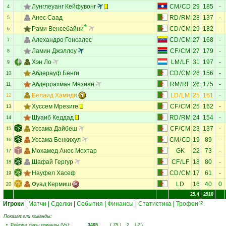
Лунглеуанг Кейфувонг
CM
/
CD
29
185
-
4
Анес Саад
RD
/
RM
28
137
-
5
Рами Венсебайни
CD
/
CM
29
182
-
6
Алехандро Гонсалес
CD
/
CM
27
168
-
7
Ламин Джэллоу
CF
/
CM
27
179
-
8
Хэн Ло
LM
/
LF
31
197
-
9
Абдерауф Бенги
CD
/
CM
26
156
-
10
Абдеррахман Мезиан
RM
/
RF
26
175
-
11
Белаид Хамиди
LD
/
LM
25
161
-
12
Хуссем Мрезиге
CF
/
CM
25
162
-
13
Шуаиб Кеддад
RD
/
RM
24
154
-
14
Уссама Дайбеш
CF
/
CM
23
137
-
15
Уссама Бенкихул
CM
/
CD
19
89
-
16
Мохамед Анес Мохтар
GK
22
73
-
17
Шафай Гергур
CF
/
LF
18
80
-
18
Науфел Хасеф
CD
/
CM
17
61
-
19
Фуад Кермиш
LD
16
40
0
20
25.4
2910
Игроки
|
Матчи
|
Сделки
|
События
|
Финансы
|
Статистика
|
Трофеи
12
Показатели команды:
•
Рейтинг силы команды (Vs)
:
3405
(
75
|
2
|
2
)