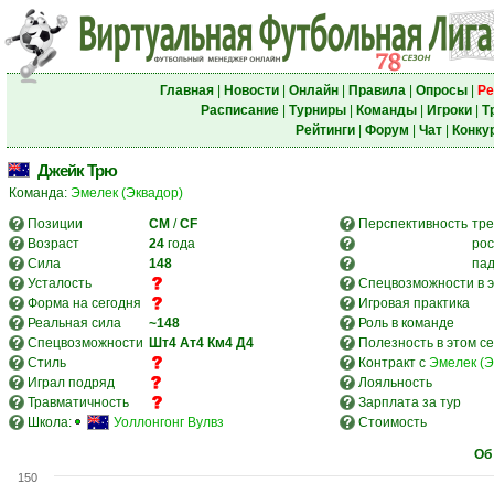
Главная
|
Новости
|
Онлайн
|
Правила
|
Опросы
|
Ре
Расписание
|
Турниры
|
Команды
|
Игроки
|
Т
Рейтинги
|
Форум
|
Чат
|
Конку
Джейк Трю
Команда:
Эмелек (Эквадор)
Позиции
CM
/
CF
Перспективность
тре
Возраст
24
года
рос
Сила
148
па
Усталость
Спецвозможности в э
Форма на сегодня
Игровая практика
Реальная сила
~148
Роль в команде
Спецвозможности
Шт4
Ат4
Км4
Д4
Полезность в этом с
Стиль
Контракт с
Эмелек (Э
Играл подряд
Лояльность
Травматичность
Зарплата за тур
Школа:
Уоллонгонг Вулвз
Стоимость
Об
150