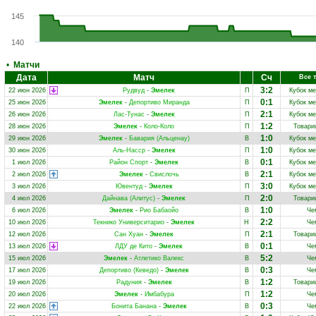
145
140
•
Матчи
Дата
Матч
Сч
Все 
3:2
22 июн 2026
Рудвуд
-
Эмелек
П
Кубок м
0:1
25 июн 2026
Эмелек
-
Депортиво Миранда
П
Кубок м
2:1
26 июн 2026
Лас-Тунас
-
Эмелек
П
Кубок м
1:2
28 июн 2026
Эмелек
-
Коло-Коло
П
Товари
1:0
29 июн 2026
Эмелек
-
Бавария (Альценау)
В
Кубок м
1:0
30 июн 2026
Аль-Насср
-
Эмелек
П
Кубок м
0:1
1 июл 2026
Район Спорт
-
Эмелек
В
Кубок м
2:1
2 июл 2026
Эмелек
-
Свислочь
В
Кубок м
3:0
3 июл 2026
Ювентуд
-
Эмелек
П
Кубок м
2:0
4 июл 2026
Дайнава (Алитус)
-
Эмелек
П
Товари
1:0
6 июл 2026
Эмелек
-
Рио Бабаойо
В
Че
2:2
10 июл 2026
Текнико Университарио
-
Эмелек
Н
Че
2:1
12 июл 2026
Сан Хуан
-
Эмелек
П
Товари
0:1
13 июл 2026
ЛДУ де Кито
-
Эмелек
В
Че
5:2
15 июл 2026
Эмелек
-
Атлетико Валекс
В
Че
0:3
17 июл 2026
Депортиво (Кеведо)
-
Эмелек
В
Че
1:2
19 июл 2026
Радуния
-
Эмелек
В
Товари
1:2
20 июл 2026
Эмелек
-
Имбабура
П
Че
0:3
22 июл 2026
Бонита Банана
-
Эмелек
В
Че