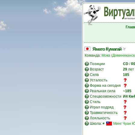
Глав
Ямато Кумагай
Команда:
Мока (Доминиканск
Позиции
CD
/
R
Возраст
29
лет
Сила
185
Усталость
Форма на сегодня
Реальная сила
~185
Спецвозможности
И4
Км
Стиль
Играл подряд
Травматичность
Лояльность
Школа:
Минг Чуан 