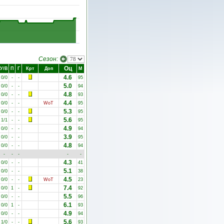
Сезон:
Оц
У/В
П
Г
Крт
Доп
М
4.6
0/0
-
-
95
5.0
0/0
-
-
94
4.8
0/0
-
-
93
4.4
0/0
-
-
WoT
95
5.3
0/0
-
-
95
5.6
1/1
-
-
95
4.9
0/0
-
-
94
3.9
0/0
-
-
95
4.8
0/0
-
-
94
-
-
-
-
-
4.3
0/0
-
-
41
5.1
0/0
-
-
38
4.5
0/0
-
-
WoT
23
7.4
0/0
1
-
92
5.5
0/0
-
-
96
6.1
0/0
1
-
93
4.9
0/0
-
-
94
5.6
1/0
-
-
93