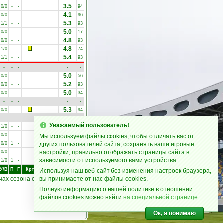
3.5
0/0
-
-
94
4.1
0/0
-
-
96
5.3
1/1
-
-
93
5.0
0/0
-
-
17
4.8
0/0
-
-
93
4.8
1/0
-
-
74
5.4
1/1
-
-
93
-
-
-
-
-
5.0
0/0
-
-
56
5.2
0/0
-
-
93
5.0
0/0
-
-
34
-
-
-
-
-
5.3
0/0
-
-
94
-
-
-
-
-
Уважаемый пользователь!
5.2
1/0
-
-
39
4.9
0/0
-
-
55
Мы используем файлы cookies, чтобы отличать вас от
6.7
0/0
1
-
других пользователей сайта, сохранять ваши игровые
92
3.8
настройки, правильно отображать страницы сайта в
0/0
-
-
96
зависимости от используемого вами устройства.
6.6
1/0
1
-
93
Оц
У/В
П
Г
Крт
Доп
М
Используя наш веб-сайт без изменения настроек браузера,
чах сезона сыграл:
вы принимаете от нас файлы cookies.
2 330
мин.
Полную информацию о нашей политике в отношении
файлов cookies можно найти
на специальной странице
.
Ок, я понимаю