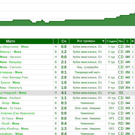
Матч
Сч
Все турниры
Стадия
Поз
С
Ф
0:0
CD
р (Иерусалим)
-
Мока
Н
Кубок межсезонья, D1
1 тур
294
1
1:2
CD
Ювентус
-
Мока
В
Кубок межсезонья, D1
2 тур
295
1
0:0
CD
Мока
-
Арсенал
Н
Кубок межсезонья, D1
3 тур
285
2
2:1
CD
Мока
-
Ванкувер
В
Кубок межсезонья, D1
5 тур
349
-
2:0
CD
Мока
-
Сантьяго
В
Нац. суперкубок
377
1
0:1
CD
Эсперанца
-
Мока
В
Товарищеский матч
252
1
2:0
CD
-
Норт Виллидж Рэмс
В
Кубок межсезонья, D1
6 тур
443
1
1:0
CD
Бьяска
-
Мока
П
Кубок межсезонья, D1
7 тур
325
-
1:0
SW
Мока
-
Ливерпуль
В
Кубок межсезонья, D1
8 тур
354
4
4:1
S5
уа Нордулуй
-
Мока
П
Кубок межсезонья, D1
9 тур
-
-
1:1
CD
Мока
-
Альбертс
Н
Кубок межсезонья, D1
10 тур
533
-
0:3
CD
Интер
-
Мока
В
Чемпионат
1 тур
344
-
2:0
CD
Мока
-
Ла Галуа
В
Лига чемп. Америки
ОР1
333
1
5:0
CD
-
Атлетико (Сан Франсиско)
В
Чемпионат
2 тур
345
1
0:0
CD
Ла Галуа
-
Мока
Н
Лига чемп. Америки
ОР1
323
-
0:4
RD
Лисей
-
Мока
В
Чемпионат
3 тур
366
-
1:3
CD
абоу Юнайтед
-
Мока
В
Лига чемп. Америки
ОР2
390
-
0:4
CD
ельфинес
-
Мока
В
Чемпионат
5 тур
296
2