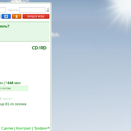
пароль
вход в игру
роль?
CD
/
RD
ин
|
448
мин
8
 состав
0
минут
ца 81-го сезона
|
Сделки
|
Контракт
|
Трофеи
29