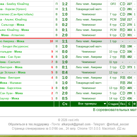
1:2
CD
ока
-
Биабоу Юнайтед
П
Лига чемп. Америки
ОР2
227
-
1:1
CD
ка
-
Хорезм (Ургенч)
Н
Товарищеский матч
281
-
1:0
CD
тлетико (Сан-Кристобаль)
В
Чемпионат
7 тур
296
1
1:0
SW
а
-
Альянс Юнайтед
В
Лига чемп. Америки
РСМ
217
-
0:2
CD
Сальседо
-
Мока
В
Чемпионат
8 тур
270
1
0:1
RD
ьянс Юнайтед
-
Мока
В
Лига чемп. Америки
РСМ
303
1
2:0
CD
Мока
-
Атлантико
В
Чемпионат
9 тур
301
-
1:1
-
но Америка
-
Мока
10
Н
Лига чемп. Америки
1 тур
-
-
1:0
RB
-
Бендел Инсуренэнс
В
Товарищеский матч
198
-
0:0
CD
етальдом
-
Мока
9
Н
Чемпионат
10 тур
336
-
1:0
RB
ока
-
Сан Хуан
8
В
Лига чемп. Америки
2 тур
482
-
1:0
-
ока
-
Сантьяго
7
В
Чемпионат
11 тур
-
-
0:1
CD
Виктория
-
Мока
6
В
Лига чемп. Америки
3 тур
373
1
0:4
-
 де Эспанья
-
Мока
5
В
Чемпионат
12 тур
-
-
1:0
RB
ока
-
Виктория
4
В
Лига чемп. Америки
4 тур
434
-
1:0
RB
Мока
-
Малаван
В
Товарищеский матч
254
-
6:0
RD
ока
-
Барселона
3
В
Чемпионат
13 тур
465
-
2:0
CD
Сан Хуан
-
Мока
2
П
Лига чемп. Америки
5 тур
299
1
0:5
CD
Баухер
-
Мока
1
В
Чемпионат
14 тур
436
-
Сч
Все турниры
Стадия
Поз
С
Ф
В соревновательных мат
© 2026 vsol.info
Обратиться в тех.поддержку
- Почта:
alkarpuk@gmail.com
- Telegram:
@virtual_soccer
Страница сгенерирована за 0.0166 сек., 24 запр. Chrome 131.0.0.0. Macintosh. jQ2.eu