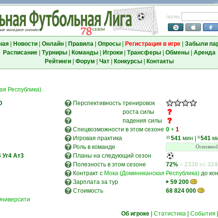
логин
ная
|
Новости
|
Онлайн
|
Правила
|
Опросы
|
Регистрация в игре
|
Забыли па
Расписание
|
Турниры
|
Команды
|
Игроки
|
Трансферы
|
Обмены
|
Аренда
Рейтинги
|
Форум
|
Чат
|
Конкурсы
|
Контакты
ая Республика)
D
Перспективность
тренировок
роста силы
падения силы
Спецвозможности в этом сезоне
0
+
1
Игровая практика
541
мин
|
541
м
10
9
Роль в команде
Основной
4
Уг4
Ат3
Планы на следующий сезон
Полезность в этом сезоне
72%
=
2330
из
324
Контракт с
Мока (Доминиканская Республика)
до кон
Зарплата за тур
59 200
Стоимость
68 824 000
Юниверсити
Об игроке
|
Статистика
|
События