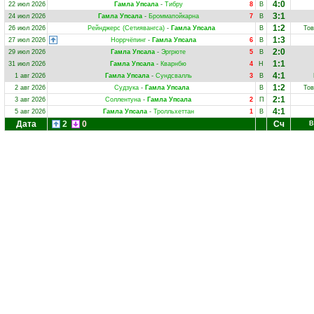
4:0
22 июл 2026
Гамла Упсала
-
Тибру
8
В
3:1
24 июл 2026
Гамла Упсала
-
Броммапойкарна
7
В
1:2
26 июл 2026
Рейнджерс (Сетиявангса)
-
Гамла Упсала
В
Тов
1:3
27 июл 2026
Норрчёпинг
-
Гамла Упсала
6
В
2:0
29 июл 2026
Гамла Упсала
-
Эргрюте
5
В
1:1
31 июл 2026
Гамла Упсала
-
Кварнбю
4
Н
4:1
1 авг 2026
Гамла Упсала
-
Сундсвалль
3
В
1:2
2 авг 2026
Судзука
-
Гамла Упсала
В
Тов
2:1
3 авг 2026
Соллентуна
-
Гамла Упсала
2
П
4:1
5 авг 2026
Гамла Упсала
-
Тролльхеттан
1
В
Дата
2
0
Сч
В