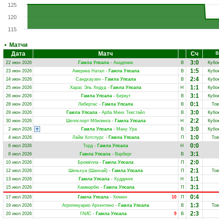
125
120
115
•
Матчи
Дата
Матч
Сч
В
3:0
22 июн 2026
Гамла Упсала
-
Академик
В
Кубо
1:5
23 июн 2026
Америка Натал
-
Гамла Упсала
В
Кубо
2:4
24 июн 2026
Сандхаузен
-
Гамла Упсала
В
Кубо
1:1
25 июн 2026
Харас Эль Хедуд
-
Гамла Упсала
Н
Кубо
3:1
26 июн 2026
Гамла Упсала
-
Беркут
В
Кубо
0:1
28 июн 2026
Либертас
-
Гамла Упсала
В
Тов
3:0
29 июн 2026
Гамла Упсала
-
Арба Минх Текстайл
В
Кубо
2:2
30 июн 2026
Шеллспорт Мбилинга
-
Гамла Упсала
Н
Кубо
3:0
2 июл 2026
Гамла Упсала
-
Ману Ура
В
Кубо
1:0
4 июл 2026
Лайм Хотспурс
-
Гамла Упсала
П
Тов
0:0
6 июл 2026
Торд
-
Гамла Упсала
Н
3:1
8 июл 2026
Гамла Упсала
-
Варберг
В
2:0
10 июл 2026
Бромёлла
-
Гамла Упсала
П
2:1
12 июл 2026
Шеньхуа (Шанхай)
-
Гамла Упсала
П
Тов
1:1
13 июл 2026
Гамла Упсала
-
Худдинге
Н
3:1
15 июл 2026
Хаммарбю
-
Гамла Упсала
П
0:4
17 июл 2026
Гамла Упсала
-
Хеккен
10
П
1:3
19 июл 2026
Агропекуарио Архентино
-
Гамла Упсала
В
Тов
2:3
20 июл 2026
ГАИС
-
Гамла Упсала
9
В