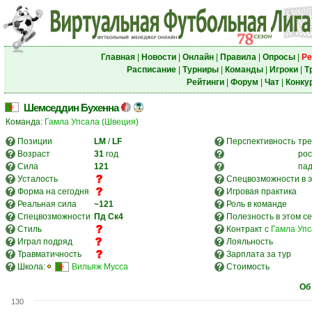
Главная
|
Новости
|
Онлайн
|
Правила
|
Опросы
|
Ре
Расписание
|
Турниры
|
Команды
|
Игроки
|
Т
Рейтинги
|
Форум
|
Чат
|
Конку
Шемседдин Бухенна
Команда:
Гамла Упсала (Швеция)
Позиции
LM
/
LF
Перспективность
тре
Возраст
31
год
рос
Сила
121
па
Усталость
Спецвозможности в э
Форма на сегодня
Игровая практика
Реальная сила
~121
Роль в команде
Спецвозможности
Пд
Ск4
Полезность в этом с
Стиль
Контракт с
Гамла Упс
Играл подряд
Лояльность
Травматичность
Зарплата за тур
Школа:
Вильяж Мусса
Стоимость
Об
130