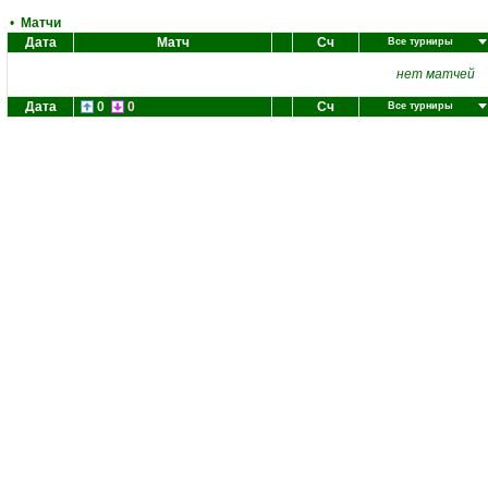
•
Матчи
Дата
Матч
Сч
Все турниры
нет матчей
Дата
0
0
Сч
Все турниры