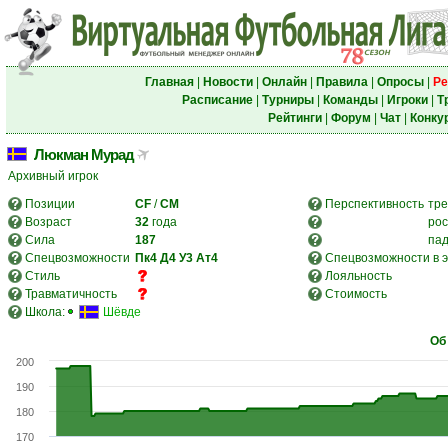
Главная
|
Новости
|
Онлайн
|
Правила
|
Опросы
|
Ре
Расписание
|
Турниры
|
Команды
|
Игроки
|
Т
Рейтинги
|
Форум
|
Чат
|
Конку
Люкман Мурад
Архивный игрок
Позиции
CF
/
CM
Перспективность
тре
Возраст
32
года
рос
Сила
187
па
Спецвозможности
Пк4
Д4
У3
Ат4
Спецвозможности в э
Стиль
Лояльность
Травматичность
Стоимость
Школа:
Шёвде
Об
200
190
180
170