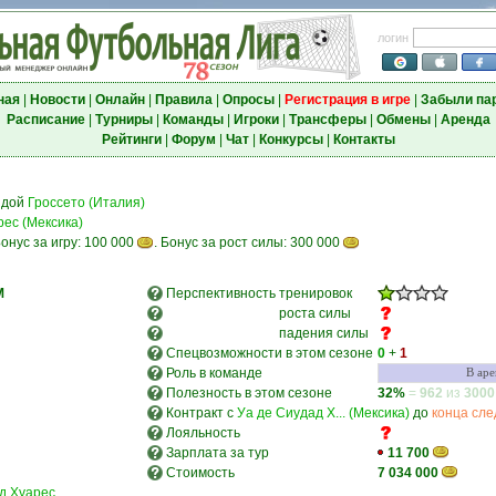
логин
ная
|
Новости
|
Онлайн
|
Правила
|
Опросы
|
Регистрация в игре
|
Забыли па
Расписание
|
Турниры
|
Команды
|
Игроки
|
Трансферы
|
Обмены
|
Аренда
Рейтинги
|
Форум
|
Чат
|
Конкурсы
|
Контакты
ндой
Гроссето (Италия)
рес (Мексика)
онус за игру: 100 000
. Бонус за рост силы: 300 000
M
Перспективность
тренировок
роста силы
падения силы
Спецвозможности в этом сезоне
0
+
1
Роль в команде
В аре
Полезность в этом сезоне
32%
=
962
из
3000
Контракт с
Уа де Сиудад Х... (Мексика)
до
конца сл
Лояльность
Зарплата за тур
11 700
Стоимость
7 034 000
д Хуарес