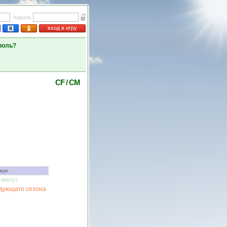
пароль
вход в игру
роль?
CF
/
CM
нде
минут
едующего сезона