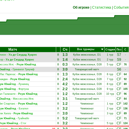
Об игроке
|
Статистика
|
События
Матч
Сч
Все турниры
Стадия
Поз
С
1:3
S7
Юнион
-
Уа де Сиудад Хуарес
В
Кубок межсезонья, D1
1 тур
-
1:4
S9
хор
-
Уа де Сиудад Хуарес
В
Кубок межсезонья, D1
2 тур
-
0:3
CF
иссога Иглс
-
Роум Юнайтед
В
Кубок межсезонья, D28
5 тур
76
3:0
S6
Юнайтед
-
Гринвилл Триумф
В
Товарищеский матч
-
1:3
CF
 Лас Парехас
-
Роум Юнайтед
В
Кубок межсезонья, D28
6 тур
64
2:4
CF
раждин
-
Роум Юнайтед
В
Кубок межсезонья, D28
7 тур
92
4:2
CF
ум Юнайтед
-
Лунинец
В
Кубок межсезонья, D28
8 тур
89
2:2
CF
ум Юнайтед
-
Фортуна
Н
Кубок межсезонья, D28
9 тур
105
1:2
CF
ал Талаганте
-
Роум Юнайтед
В
Кубок межсезонья, D28
10 тур
96
3:1
CF
Юнайтед
-
Миссиссога Иглс
В
Товарищеский матч
84
1:2
CF
Лиг Спартанс
-
Роум Юнайтед
В
Чемпионат
1 тур
142
3:2
CF
оум Юнайтед
-
Бэгател
В
Чемпионат
2 тур
136
3:0
CF
ли Хиллз
-
Роум Юнайтед
П
Чемпионат
3 тур
89
5:2
CF
ум Юнайтед
-
Гуайнабо
В
Товарищеский матч
71
3:2
CF
Роум Юнайтед
-
Стэг
В
Чемпионат
5 тур
124