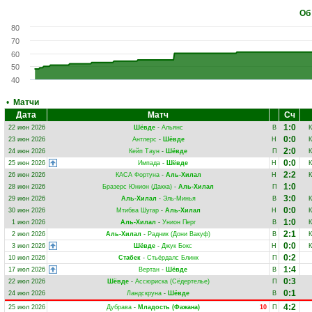
Об
80
70
60
50
40
•
Матчи
Дата
Матч
Сч
1:0
22 июн 2026
Шёвде
-
Альянс
В
К
0:0
23 июн 2026
Антлерс
-
Шёвде
Н
К
2:0
24 июн 2026
Кейп Таун
-
Шёвде
П
К
0:0
25 июн 2026
Импада
-
Шёвде
Н
К
2:2
26 июн 2026
КАСА Фортуна
-
Аль-Хилал
Н
К
1:0
28 июн 2026
Бразерс Юнион (Дакка)
-
Аль-Хилал
П
3:0
29 июн 2026
Аль-Хилал
-
Эль-Минья
В
К
0:0
30 июн 2026
Мтибва Шугар
-
Аль-Хилал
Н
К
1:0
1 июл 2026
Аль-Хилал
-
Унион Перг
В
К
2:1
2 июл 2026
Аль-Хилал
-
Радник (Дони Вакуф)
В
К
0:0
3 июл 2026
Шёвде
-
Джук Бокс
Н
К
0:2
10 июл 2026
Стабек
-
Стьёрдалс Блинк
П
1:4
17 июл 2026
Вертан
-
Шёвде
В
0:3
22 июл 2026
Шёвде
-
Ассюриска (Сёдертелье)
П
0:1
24 июл 2026
Ландскруна
-
Шёвде
В
4:2
25 июл 2026
Дубрава
-
Младость (Фажана)
10
П