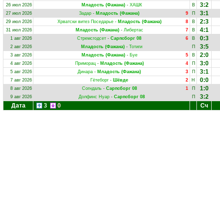
3:2
26 июл 2026
Младость (Фажана)
-
ХАШК
В
3:1
27 июл 2026
Задар
-
Младость (Фажана)
9
П
2:3
29 июл 2026
Хрватски витез Поседарье
-
Младость (Фажана)
8
В
4:1
31 июл 2026
Младость (Фажана)
-
Либертас
7
В
0:3
1 авг 2026
Стремсгодсет
-
Сарпсборг 08
6
В
3:5
2 авг 2026
Младость (Фажана)
-
Тотиги
П
2:0
3 авг 2026
Младость (Фажана)
-
Буе
5
В
3:0
4 авг 2026
Приморац
-
Младость (Фажана)
4
П
3:1
5 авг 2026
Динара
-
Младость (Фажана)
3
П
0:0
7 авг 2026
Гётеборг
-
Шёвде
2
Н
1:0
8 авг 2026
Согндаль
-
Сарпсборг 08
1
П
3:2
9 авг 2026
Долфинс Нуар
-
Сарпсборг 08
П
Дата
3
0
Сч