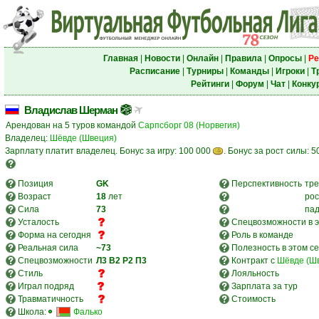
Главная
|
Новости
|
Онлайн
|
Правила
|
Опросы
|
Ре
Расписание
|
Турниры
|
Команды
|
Игроки
|
Т
Рейтинги
|
Форум
|
Чат
|
Конку
Владислав Шерман
Арендован на 5 туров командой
Сарпсборг 08 (Норвегия)
Владелец:
Шёвде (Швеция)
Зарплату платит владелец. Бонус за игру: 100 000
. Бонус за рост силы: 5
Позиция
GK
Перспективность
тре
Возраст
18
лет
рос
Сила
73
па
Усталость
Спецвозможности в э
Форма на сегодня
Роль в команде
Реальная сила
~73
Полезность в этом с
Спецвозможности
Л3
В2
Р2
П3
Контракт с
Шёвде (Ш
Стиль
Лояльность
Играл подряд
Зарплата за тур
Травматичность
Стоимость
Школа:
Фалько