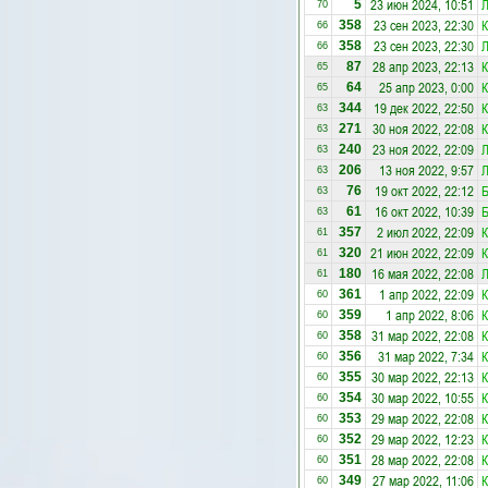
23 июн 2024, 10:51
Л
5
70
23 сен 2023, 22:30
К
358
66
23 сен 2023, 22:30
Л
358
66
28 апр 2023, 22:13
К
87
65
25 апр 2023, 0:00
К
64
65
19 дек 2022, 22:50
К
344
63
30 ноя 2022, 22:08
К
271
63
23 ноя 2022, 22:09
Л
240
63
13 ноя 2022, 9:57
Л
206
63
19 окт 2022, 22:12
Б
76
63
16 окт 2022, 10:39
Б
61
63
2 июл 2022, 22:09
К
357
61
21 июн 2022, 22:09
К
320
61
16 мая 2022, 22:08
Л
180
61
1 апр 2022, 22:09
К
361
60
1 апр 2022, 8:06
К
359
60
31 мар 2022, 22:08
К
358
60
31 мар 2022, 7:34
К
356
60
30 мар 2022, 22:13
К
355
60
30 мар 2022, 10:55
К
354
60
29 мар 2022, 22:08
К
353
60
29 мар 2022, 12:23
К
352
60
28 мар 2022, 22:08
К
351
60
27 мар 2022, 11:06
К
349
60