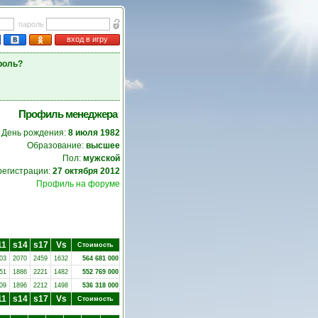
пароль
вход в игру
роль?
Профиль менеджера
День рождения:
8 июля 1982
Образование:
высшее
Пол:
мужской
регистрации:
27 октября 2012
Профиль на форуме
11
s14
s17
Vs
Стоимость
03
2070
2459
1632
564 681 000
51
1886
2221
1482
552 769 000
09
1896
2212
1498
536 318 000
11
s14
s17
Vs
Стоимость