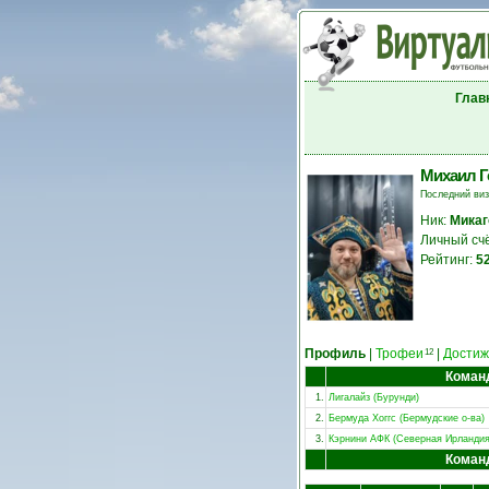
Глав
Михаил Г
Последний ви
Ник:
Микаг
Личный сч
Рейтинг:
5
Профиль
|
Трофеи
|
Достиж
12
Коман
1.
Лигалайз (Бурунди)
2.
Бермуда Хоггс (Бермудские о-ва)
3.
Кэрнини АФК (Северная Ирландия
Коман