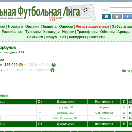
логин
ная
|
Новости
|
Онлайн
|
Правила
|
Опросы
|
Регистрация в игре
|
Забыли па
Расписание
|
Турниры
|
Команды
|
Игроки
|
Трансферы
|
Обмены
|
Аренда
Рейтинги
|
Форум
|
Чат
|
Конкурсы
|
Контакты
орбунов
зит:
сегодня в 6:14
ор
ёт:
135 000
= 135.0к = 0.13м
27
=
1653 место
=
+6 в августе
Дата 
ения
ды
Ст
Дивизион
Континент
И
s
+
Бурунди, D1
Африка
24
17
+
Бермуды, D2
Сев. Америка
23
15
+
)
Сев. Ирландия, D2
Европа
22
16
ды
Ст
Дивизион
Континент
И
s