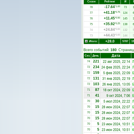
Сезон
Рейтинг
И
-17.64
*1.00
78
73
+41.18
*0.75
77
124
+11.45
*0.50
76
145
+35.92
*0.25
75
138
+24.84
*0.00
74
132
+44.43
*0.00
73
144
+28.0
Итого:
5787
1
Всего событий:
180
. Страни
Дата
Сез.
День
22 авг 2025, 22:14
Л
221
74
24 фев 2025, 22:24
Л
234
72
5 фев 2025, 22:09
Б
159
72
31 янв 2025, 22:19
Л
131
72
26 янв 2025, 13:05
Б
103
72
18 окт 2024, 22:09
Б
87
71
9 окт 2024, 7:06
Б
41
71
5 июл 2024, 22:22
Л
30
70
28 июн 2024, 22:07
Б
15
70
28 июн 2024, 22:07
К
15
70
28 июн 2024, 22:07
Л
15
70
23 июн 2024, 10:51
Б
5
70
23 июн 2024, 10:51
К
5
70