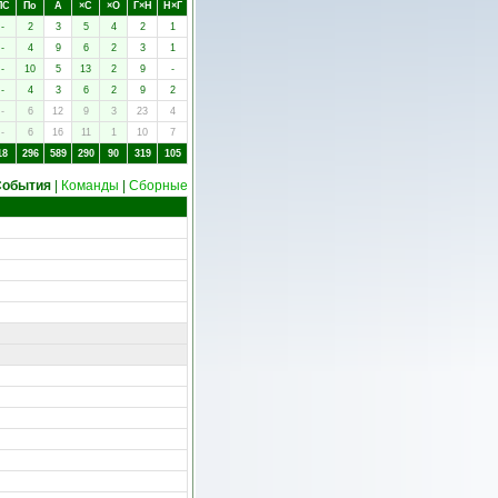
ПC
Пo
А
×C
×O
Г×Н
Н×Г
-
2
3
5
4
2
1
-
4
9
6
2
3
1
-
10
5
13
2
9
-
-
4
3
6
2
9
2
-
6
12
9
3
23
4
-
6
16
11
1
10
7
18
296
589
290
90
319
105
События
|
Команды
|
Сборные