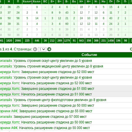
В
Н
П
Колл+
Колл-
ВC
В+
В=
В-
Вo
Н+
Н=
Н-
Нo
П+
П=
П-
12
36
25
-
9
-
2
4
6
-
18
7
6
5
15
4
4
63
37
24
2
6
-
8
9
43
3
12
7
12
6
11
7
2
39
50
56
5
14
1
3
12
21
2
24
10
10
6
43
2
1
68
39
31
1
4
-
3
4
60
1
12
12
11
4
24
2
1
54
31
47
2
5
-
5
8
39
2
21
4
3
3
38
3
-
58
50
36
4
7
2
6
11
38
1
22
11
13
4
20
6
4
901
1820
2066
225
446
30
212
289
1279
91
843
358
388
231
1458
196
98
ца
1
из
4
. Страницы:
Событие
игалайз
: Уровень строения скаут-центр увеличен до 5 уровня
игалайз
: Уровень строения медицинский центр увеличен до 8 уровня
ермуда Хоггс
: Завершено расширение стадиона до 52 000 мест
игалайз
: Уровень строения скаут-центр увеличен до 4 уровня
ермуда Хоггс
: Началось расширение стадиона до 52 000 мест
ермуда Хоггс
: Завершено расширение стадиона до 51 000 мест
ермуда Хоггс
: Началось расширение стадиона до 51 000 мест
игалайз
: Уровень строения центр физподготовки увеличен до 8 уровня
ермуда Хоггс
: Завершено расширение стадиона до 50 000 мест
эрнини АФК
: Завершено расширение стадиона до 55 000 мест
игалайз
: Завершено расширение стадиона до 57 000 мест
ермуда Хоггс
: Началось расширение стадиона до 50 000 мест
эрнини АФК
: Началось расширение стадиона до 55 000 мест