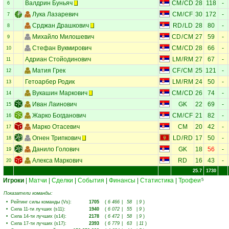
Валдрин Буньяч
CM
/
CD
28
118
-
6
Лука Лазаревич
CM
/
CF
30
172
-
7
Срджан Драшкович
RD
/
LD
28
80
-
8
Михайло Милошевич
CD
/
CM
27
59
-
9
Стефан Вукмирович
CM
/
CD
28
66
-
10
Адриан Стойодинович
LM
/
RM
27
67
-
11
Матия Грек
CF
/
CM
25
121
-
12
Гетоарбер Родик
LM
/
RM
24
50
-
13
Вукашин Маркович
CM
/
CD
26
74
-
14
Иван Лаинович
GK
22
69
-
15
Жарко Богданович
CM
/
CF
21
82
-
16
Марко Отасевич
CM
20
42
-
17
Огнен Трипкович
LD
/
RD
17
50
-
18
Данило Голович
GK
18
56
-
19
Алекса Маркович
RD
16
43
-
20
25.7
1730
Игроки
|
Матчи
|
Сделки
|
События
|
Финансы
|
Статистика
|
Трофеи
5
Показатели команды:
•
Рейтинг силы команды (Vs)
:
1705
(
6 466
|
58
|
9
)
•
Сила 11-ти лучших (s11)
:
1940
(
6 072
|
55
|
9
)
•
Сила 14-ти лучших (s14)
:
2178
(
6 472
|
58
|
9
)
•
Сила 17-ти лучших (s17)
:
2393
(
6 779
|
63
|
11
)