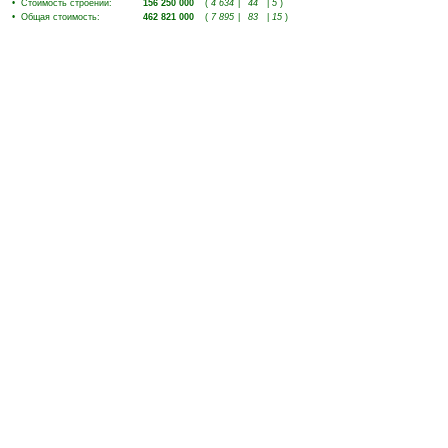
•
Стоимость строений
:
156 250 000
(
4 634
|
44
|
5
)
•
Общая стоимость
:
462 821 000
(
7 895
|
83
|
15
)