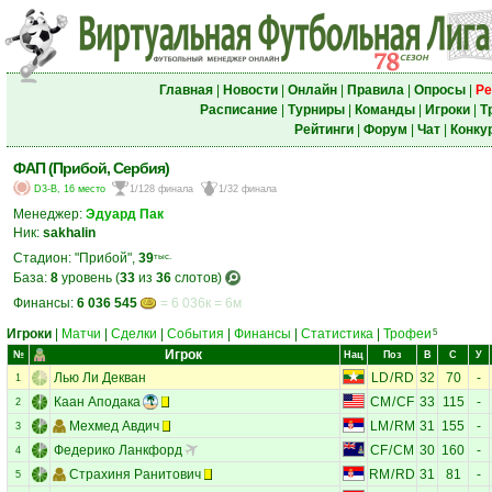
Главная
|
Новости
|
Онлайн
|
Правила
|
Опросы
|
Ре
Расписание
|
Турниры
|
Команды
|
Игроки
|
Т
Рейтинги
|
Форум
|
Чат
|
Конку
ФАП (Прибой, Сербия)
D3-B, 16 место
1/128 финала
1/32 финала
Менеджер:
Эдуард Пак
Ник:
sakhalin
Стадион: "Прибой",
39
тыс.
База:
8
уровень (
33
из
36
слотов)
Финансы:
6 036 545
= 6 036к = 6м
Игроки
|
Матчи
|
Сделки
|
События
|
Финансы
|
Статистика
|
Трофеи
5
Игрок
№
Нац
Поз
В
С
У
Лью Ли Декван
LD
/
RD
32
70
-
1
Каан Аподака
CM
/
CF
33
115
-
2
Мехмед Авдич
LM
/
RM
31
155
-
3
Федерико Ланкфорд
CF
/
CM
30
160
-
4
Страхиня Ранитович
RM
/
RD
31
81
-
5