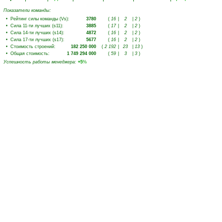
Показатели команды:
•
Рейтинг силы команды (Vs)
:
3780
(
16
|
2
|
2
)
•
Сила 11-ти лучших (s11)
:
3885
(
17
|
2
|
2
)
•
Сила 14-ти лучших (s14)
:
4872
(
16
|
2
|
2
)
•
Сила 17-ти лучших (s17)
:
5677
(
16
|
2
|
2
)
•
Стоимость строений
:
182 250 000
(
2 192
|
23
|
13
)
•
Общая стоимость
:
1 749 294 000
(
59
|
3
|
3
)
Успешность работы менеджера
:
+5
%