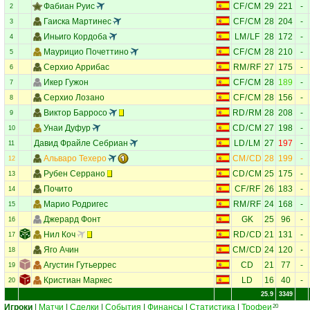
Фабиан Руис
CF
/
CM
29
221
-
2
Гаиска Мартинес
CF
/
CM
28
204
-
3
Иньиго Кордоба
LM
/
LF
28
172
-
4
Маурицио Почеттино
CF
/
CM
28
210
-
5
Серхио Аррибас
RM
/
RF
27
175
-
6
Икер Гужон
CF
/
CM
28
189
-
7
Серхио Лозано
CF
/
CM
28
156
-
8
Виктор Барросо
RD
/
RM
28
208
-
9
Унаи Дуфур
CD
/
CM
27
198
-
10
Давид Фрайле Себриан
LD
/
LM
27
197
-
11
Альваро Техеро
CM
/
CD
28
199
-
12
Рубен Серрано
CD
/
CM
25
175
-
13
Почито
CF
/
RF
26
183
-
14
Марио Родригес
RM
/
RF
24
168
-
15
Джерард Фонт
GK
25
96
-
16
Нил Коч
RD
/
CD
21
131
-
17
Яго Ачин
CM
/
CD
24
120
-
18
Агустин Гутьеррес
CD
21
77
-
19
Кристиан Маркес
LD
16
40
-
20
25.9
3349
Игроки
|
Матчи
|
Сделки
|
События
|
Финансы
|
Статистика
|
Трофеи
20