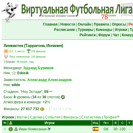
Главная
|
Новости
|
Онлайн
|
Правила
|
Опросы
|
Ре
Расписание
|
Турниры
|
Команды
|
Игроки
|
Т
Рейтинги
|
Форум
|
Чат
|
Конку
Химнастик (Таррагона, Испания)
D1, 1 место
1/8 финала
Лига чемпионов
:
1/8 финала
Сборная:
Испания, нац.
Менеджер:
Эдуард Буримов
Ник:
Edosik
Заместитель:
Александр Александров
Ник:
wilde
Стадион: "Ноу Эстади",
69
тыс.
База:
8
уровень (
34
из
36
слотов)
Атмосфера в команде:
+2
%
Финансы:
27 617 732
= 27 617к = 27м
Игроки
|
Матчи
|
Сделки
|
События
|
Финансы
|
Статистика
|
Трофеи
20
Игрок
№
Нац
Поз
В
С
У
Иван Комесанья
GK
30
230
-
1