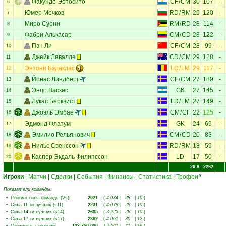
Факундо Эспосито
CF
/
CM
30
107
-
6
Юмер Мечков
RD
/
RM
29
120
-
7
Миро Суони
RM
/
RD
28
114
-
8
Фабри Алькасар
CM
/
CD
28
122
-
9
Пэн Ли
CF
/
CM
28
99
-
10
Джейк Лавалле
CD
/
CM
29
128
-
11
Энтони Бэдаклас
LD
/
LM
29
117
-
12
Йонас Линдберг
CF
/
CM
27
189
-
13
Энцо Васкес
GK
27
145
-
14
Лукас Берквист
LD
/
LM
27
149
-
15
Джоэль Эмбае
CM
/
CF
22
125
-
16
Эдмонд Флатум
GK
24
69
-
17
Эмилио Рельянович
CM
/
CD
20
83
-
18
Нильс Свенссон
RD
/
RM
18
59
-
19
Каспер Экдаль Филипссон
LD
17
50
-
20
26.9
2262
Игроки
|
Матчи
|
Сделки
|
События
|
Финансы
|
Статистика
|
Трофеи
9
Показатели команды:
•
Рейтинг силы команды (Vs)
:
2021
(
4 034
|
28
|
10
)
•
Сила 11-ти лучших (s11)
:
2231
(
4 078
|
28
|
10
)
•
Сила 14-ти лучших (s14)
:
2605
(
3 925
|
28
|
10
)
•
Сила 17-ти лучших (s17)
:
2882
(
4 061
|
30
|
12
)