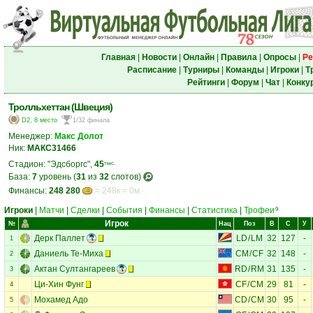
Главная
|
Новости
|
Онлайн
|
Правила
|
Опросы
|
Ре
Расписание
|
Турниры
|
Команды
|
Игроки
|
Т
Рейтинги
|
Форум
|
Чат
|
Конку
Тролльхеттан (Швеция)
D2, 8 место
1/32 финала
Менеджер:
Макс Долот
Ник:
МАКС31466
Стадион: "Эдсборгс",
45
тыс.
База:
7
уровень (
31
из
32
слотов)
Финансы:
248 280
= 248к = 0м
Игроки
|
Матчи
|
Сделки
|
События
|
Финансы
|
Статистика
|
Трофеи
9
Игрок
№
Нац
Поз
В
С
У
Дерк Паллет
LD
/
LM
32
127
-
1
Даниель Те-Миха
CM
/
CF
32
148
-
2
Актан Султангареев
RD
/
RM
31
135
-
3
Ци-Хин Фунг
CF
/
CM
29
81
-
4
Мохамед Адо
CD
/
CM
30
95
-
5