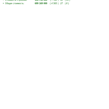
•
Стоимость строений
:
133 750 000
(
7 511
|
41
|
16
)
•
Общая стоимость
:
699 169 000
(
4 583
|
27
|
8
)