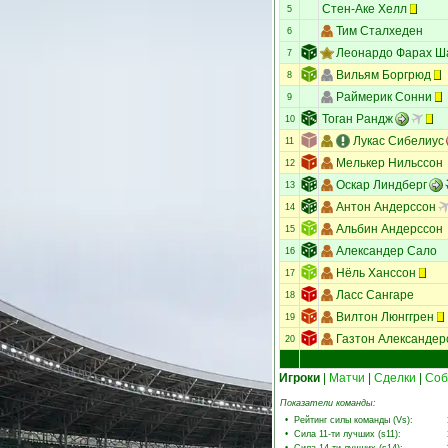
Стен-Аке Хелл
5
Тим Сталхеден
6
Леонардо Фарах Ш
7
Вильям Боргрюд
8
Раймерик Сонни
9
Тоган Рандж
10
Лукас Сибелиус
11
Мелькер Нильссон
12
Оскар Линдберг
13
Антон Андерссон
14
Альбин Андерссон
15
Александер Сало
16
Нёль Ханссон
17
Ласс Сангаре
18
Вилтон Люнггрен
19
Газтон Александер
20
Игроки
|
Матчи
|
Сделки
|
Соб
Показатели команды:
•
Рейтинг силы команды (Vs)
:
•
Сила 11-ти лучших (s11)
: