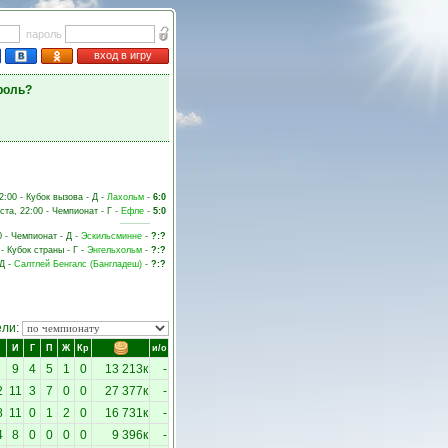
пароль
вход в игру
роль?
2:00 - Кубок вызова - Д -
Лахольм
-
6:0
ста, 22:00 - Чемпионат - Г -
Ефле
-
5:0
0 - Чемпионат - Д -
Эскильсминне
-
?:?
 - Кубок страны - Г -
Энгельхольм
-
?:?
 Д -
Салтлей Бенгалс (Бангладеш)
-
?:?
ели:
И
Г
П
Ж
Кр
и/о
9
4
5
1
0
13 213к
-
2
11
3
7
0
0
27 377к
-
8
11
0
1
2
0
16 731к
-
4
8
0
0
0
0
9 396к
-