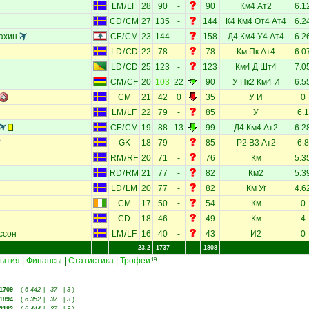
LM
/
LF
28
90
-
90
Км4
Ат2
6.1
CD
/
CM
27
135
-
144
К4
Км4
От4
Ат4
6.2
ахин
CF
/
CM
23
144
-
158
Д4
Км4
У4
Ат4
6.2
LD
/
CD
22
78
-
78
Км
Пк
Ат4
6.0
LD
/
CD
25
123
-
123
Км4
Д
Шт4
7.0
CM
/
CF
20
103
22
90
У
Пк2
Км4
И
6.5
CM
21
42
0
35
У
И
0
LM
/
LF
22
79
-
85
У
6.1
CF
/
CM
19
88
13
99
Д4
Км4
Ат2
6.2
GK
18
79
-
85
Р2
В3
Ат2
6.8
RM
/
RF
20
71
-
76
Км
5.3
RD
/
RM
21
77
-
82
Км2
5.3
LD
/
LM
20
77
-
82
Км
Уг
4.6
CM
17
50
-
54
Км
0
CD
18
46
-
49
Км
4
ссон
LM
/
LF
16
40
-
43
И2
0
23.2
1737
1808
ытия
|
Финансы
|
Статистика
|
Трофеи
19
1709
(
6 442
|
37
|
3
)
1894
(
6 352
|
37
|
3
)