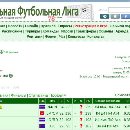
логин
ная
|
Новости
|
Онлайн
|
Правила
|
Опросы
|
Регистрация в игре
|
Забыли па
Расписание
|
Турниры
|
Команды
|
Игроки
|
Трансферы
|
Обмены
|
Аренда
Рейтинги
|
Форум
|
Чат
|
Конкурсы
|
Контакты
1/8 финала
4 августа, 2
5 авгу
сегодня, 22:0
ыс.
завтра, 22:00
отов)
9 августа, 15:00 - Товарищеский матч -
 207к = 36м
Показат
ытия
|
Финансы
|
Статистика
|
Трофеи
19
ок
Нац
Поз
В
С
У
Ф
РС
Спецвозможности
О
RM
/
RF
34
82
-
86
Л4
Км4
Пк4
Ат4
6.7
LM
/
CM
32
130
-
139
К4
Д4
Пк4
Ат4
6.3
LD
/
RD
32
108
-
108
И4
Км4
Пк2
Ат4
6.3
GK
29
95
-
102
В4
Р4
И4
Ат4
5.9