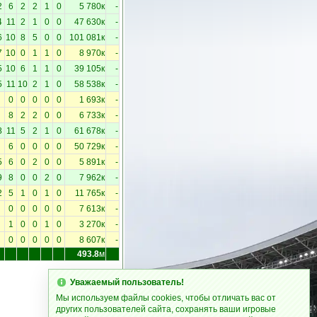
2
6
2
2
1
0
5 780к
-
4
11
2
1
0
0
47 630к
-
6
10
8
5
0
0
101 081к
-
7
10
0
1
1
0
8 970к
-
5
10
6
1
1
0
39 105к
-
5
11
10
2
1
0
58 538к
-
0
0
0
0
0
1 693к
-
8
2
2
0
0
6 733к
-
8
11
5
2
1
0
61 678к
-
6
0
0
0
0
50 729к
-
5
6
0
2
0
0
5 891к
-
9
8
0
0
2
0
7 962к
-
2
5
1
0
1
0
11 765к
-
0
0
0
0
0
7 613к
-
1
0
0
1
0
3 270к
-
0
0
0
0
0
8 607к
-
493.8
м
Уважаемый пользователь!
Мы используем файлы cookies, чтобы отличать вас от
других пользователей сайта, сохранять ваши игровые