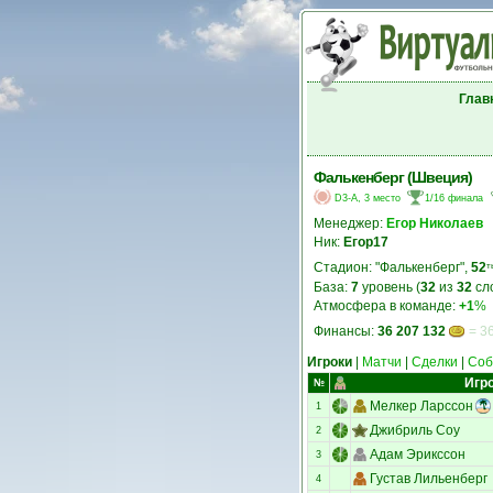
Глав
Фалькенберг (Швеция)
D3-A, 3 место
1/16 финала
Менеджер:
Егор Николаев
Ник:
Егор17
Стадион: "Фалькенберг",
52
т
База:
7
уровень (
32
из
32
сл
Атмосфера в команде:
+1
%
Финансы:
36 207 132
= 36
Игроки
|
Матчи
|
Сделки
|
Соб
Игр
№
Мелкер Ларссон
1
Джибриль Соу
2
Адам Эрикссон
3
Густав Лильенберг
4