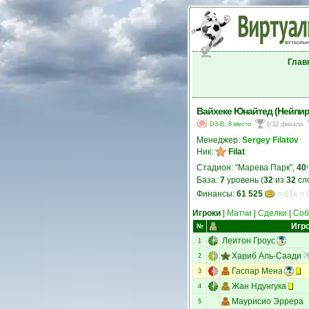
Глав
Вайхеке Юнайтед (Нейпир
D3-B, 8 место
1/32 финала
Менеджер:
Sergey Filatov
Ник:
Filat
Стадион: "Марева Парк",
40
т
База:
7
уровень (
32
из
32
сл
Финансы:
61 525
= 61к = 
Игроки
|
Матчи
|
Сделки
|
Соб
Игр
№
Леитон Гроус
1
Хариб Аль-Саади
2
Гаспар Мена
3
Жан Ндунгука
4
Маурисио Эррера
5