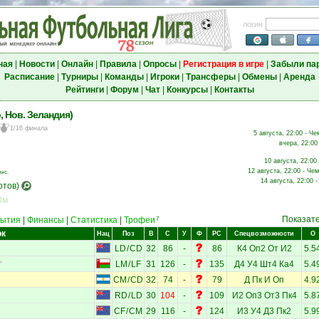
логин
ная
|
Новости
|
Онлайн
|
Правила
|
Опросы
|
Регистрация в игре
|
Забыли па
Расписание
|
Турниры
|
Команды
|
Игроки
|
Трансферы
|
Обмены
|
Аренда
Рейтинги
|
Форум
|
Чат
|
Конкурсы
|
Контакты
, Нов. Зеландия)
1/16 финала
5 августа, 22:00 - Че
вчера, 22:00
10 августа, 22:00
12 августа, 22:00 - Че
ыс.
14 августа, 22:00 
отов)
0м
Показат
ытия
|
Финансы
|
Статистика
|
Трофеи
7
ок
Нац
Поз
В
С
У
Ф
РС
Спецвозможности
О
LD
/
CD
32
86
-
86
К4
Оп2
От
И2
5.5
LM
/
LF
31
126
-
135
Д4
У4
Шт4
Ка4
5.4
CM
/
CD
32
74
-
79
Д
Пк
И
Оп
4.9
RD
/
LD
30
104
-
109
И2
Оп3
От3
Пк4
5.8
CF
/
CM
29
116
-
124
И3
У4
Д3
Пк2
5.9