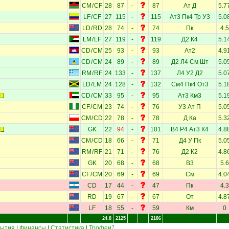
CM
/
CF
28
87
-
87
Ат
Д
5.7
LF
/
CF
27
115
-
115
Ат3
Пк4
Тр
У3
5.0
LD
/
RD
28
74
-
74
Пк
4.5
LM
/
LF
27
119
-
119
Д2
К4
5.1
CD
/
CM
25
93
-
93
Ат2
4.9
CD
/
CM
24
89
-
89
Д2
Л4
См
Шт
5.0
RM
/
RF
24
133
-
137
Л4
У2
Д2
5.0
LD
/
LM
24
128
-
132
См4
Пк4
От3
5.1
CD
/
CM
33
95
-
95
Ат3
Км3
5.1
CF
/
CM
23
74
-
76
У3
Ат
П
5.0
CM
/
CD
22
78
-
78
Д
Ка
5.3
GK
22
94
-
101
В4
Р4
Ат3
К4
4.8
CM
/
CD
18
66
-
71
Д4
У
Пк
5.0
RM
/
RF
21
71
-
76
Д2
К2
4.8
GK
20
68
-
68
В3
5.6
CF
/
CM
20
69
-
69
См
4.0
CD
17
44
-
47
Пк
4.3
RD
19
67
-
67
От
4.8
LF
18
55
-
59
Км
0
24.8
2125
2186
ытия
|
Финансы
|
Статистика
|
Трофеи
7