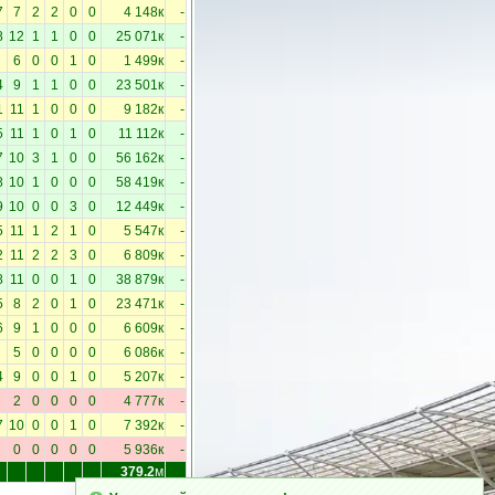
7
7
2
2
0
0
4 148к
-
8
12
1
1
0
0
25 071к
-
6
0
0
1
0
1 499к
-
4
9
1
1
0
0
23 501к
-
1
11
1
0
0
0
9 182к
-
5
11
1
0
1
0
11 112к
-
7
10
3
1
0
0
56 162к
-
8
10
1
0
0
0
58 419к
-
9
10
0
0
3
0
12 449к
-
5
11
1
2
1
0
5 547к
-
2
11
2
2
3
0
6 809к
-
8
11
0
0
1
0
38 879к
-
5
8
2
0
1
0
23 471к
-
6
9
1
0
0
0
6 609к
-
5
0
0
0
0
6 086к
-
4
9
0
0
1
0
5 207к
-
2
0
0
0
0
4 777к
-
7
10
0
0
1
0
7 392к
-
0
0
0
0
0
5 936к
-
379.2
м