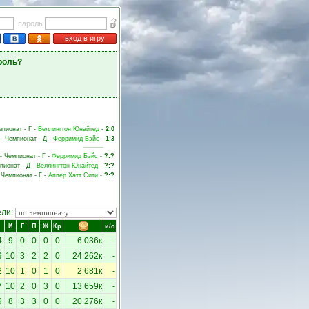
пароль
вход в игру
роль?
мпионат - Г -
Веллингтон Юнайтед
-
2:0
 - Чемпионат - Д -
Ферримид Бэйс
-
1:3
 - Чемпионат - Г -
Ферримид Бэйс
-
?:?
мпионат - Д -
Веллингтон Юнайтед
-
?:?
- Чемпионат - Г -
Аппер Хатт Сити
-
?:?
ели:
И
Г
П
Ж
Кр
и/о
4
9
0
0
0
0
6 036к
-
9
10
3
2
2
0
24 262к
-
2
10
1
0
1
0
2 681к
-
7
10
2
0
3
0
13 659к
-
9
8
3
3
0
0
20 276к
-