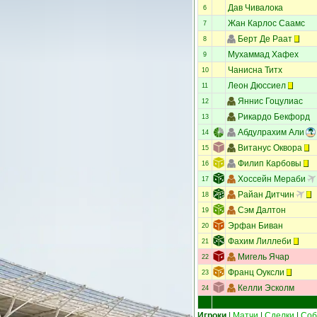
Дав Чивалока
6
Жан Карлос Саамс
7
Берт Де Раат
8
Мухаммад Хафех
9
Чанисна Титх
10
Леон Дюссиел
11
Яннис Гоцулиас
12
Рикардо Бекфорд
13
Абдулрахим Али
14
Витанус Оквора
15
Филип Карбовы
16
Хоссейн Мераби
17
Райан Дитчин
18
Сэм Далтон
19
Эрфан Биван
20
Фахим Лиллеби
21
Мигель Ячар
22
Франц Оуксли
23
Келли Эсколм
24
Игроки
|
Матчи
|
Сделки
|
Соб