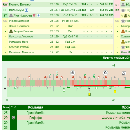
Гиллис Волкер
28
149
Пд2
Ск4
У4
374
-
-
-
5.6
61
231
Эй
RW
ST
Вол Амум
26
157
Пд3
Ск4
Ат4
См4
402
-
1/0
-
5.2
60
246
Нд
CF
RF
Яка Коросец
28
158
Ск4
Г
У4
П
389
-
1/1
1
6.6
53
209
ST
↳
А
GK
Ривал Бистокют
26
125
Р4
В4
П4
Ка4
-
-
-
-
-
-
-
GK
Нко
-
Эванс Сематасе
25
92
Ск2
-
-
-
-
-
-
-
-
Коннор
-
Лелума Пошоли
28
133
Ск4
-
-
-
-
-
-
-
-
Кол
-
Летсоэла Лекоекое
27
129
Пд2
Ск4
Г
Л
-
-
-
-
-
-
-
-
Холан
-
Рамохоро Нсго
23
82
Пд3
Ск4
-
-
-
-
-
-
-
-
Мтх
-
Келелло Рампай
25
110
Пд4
Ск4
-
-
-
-
-
-
-
-
Фин
-
Селебало Мателете
19
72
Ск
-
-
-
-
-
-
-
-
Лаки М
Лента событий:
+1
0
45
Команда
Хрон
Мин
Соб
25
Грин Мамба
Команда меня
29
Лифефо
Дшош Личаба
, 
30
Грин Мамба
Коман
36
Команда меняе