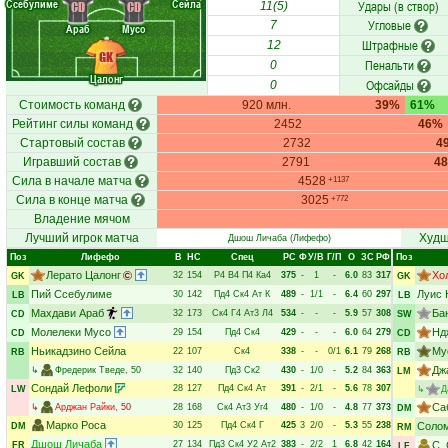
Ссебулиме
Сейла
Удары (в створ)
CD
CD
11(5)
Угловые
7
Араб
Мусо
Штрафные
12
GK
Пенальти
0
Цалонг
Офсайды
0
Стоимость команд
920 млн.
39%
61%
Рейтинг силы команд
2452
46%
Стартовый состав
2732
4
Игравший состав
2791
4
Сила в начале матча
4528
+1137
Сила в конце матча
3025
+772
Владение мячом
Лучший игрок матча
Худш
Дшош Личаба
(Лифефо)
Поз
Лифефо
В
НC
Спец
РC
Ф
У/В
Г/П
О
ЗС
РФ
Поз
Лерато Цалонг
Хо
32
154
Р4
В4
П4
Ка4
375
-
1
-
6.0
83
317
GK
GK
Пий Ссебулиме
Луис 
30
142
Пд4
Ск4
Ат
К
489
-
1/1
-
6.4
60
297
LB
LB
Махдави Араб
Ба
32
173
Ск4
Г4
Ат3
Л4
534
-
-
-
5.9
57
308
CD
SW
Молелеки Мусо
Нд
29
154
Пд4
Ск4
429
-
-
-
6.0
64
279
CD
CD
Ньикадзино Сейла
Му
22
107
Ск4
338
-
-
0/1
6.1
79
268
RB
RB
Дж
↳
Фредерик Тведе
, 50
32
140
Пд3
Ск2
430
-
1/0
-
5.2
84
363
LM
Сондай Лефоли
28
127
Пд4
Ск4
Ат
391
-
2/1
-
5.6
78
307
LW
↳
Д
Са
↳
Арджан Райки
, 50
28
168
Ск4
Ат3
Уг4
480
-
1/0
-
4.8
77
373
DM
Марко Роса
30
125
Пд4
Ск4
Г
425
3
2/0
-
5.3
55
238
Солом
DM
RM
Дшош Личаба
27
134
Пд3
Ск4
У2
Ат2
383
-
2/2
1
6.8
42
164
С.
FR
LF