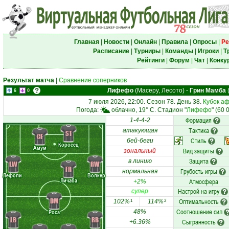
Главная
|
Новости
|
Онлайн
|
Правила
|
Опросы
|
Ре
Расписание
|
Турниры
|
Команды
|
Игроки
|
Т
Рейтинги
|
Форум
|
Чат
|
Конку
Результат матча
|
Сравнение соперников
Лифефо
(Масеру, Лесото)
-
Грин Мамба
6
0
7 июля 2026, 22:00. Сезон 78. День 38.
Кубок а
Погода:
облачно, 19° C. Стадион "
Лифефо
" (60
Формация
1-4-4-2
Тактика
атакующая
ST
CF
Стиль
бей-беги
Коросец
Амум
Вид защиты
зональный
Защита
в линию
LW
RW
FR
Грубость игры
нормальная
Лефоли
Волкер
Личаба
Атмосфера
+2%
Настрой на игру
супер
DM
Оптимальность
102%
114%
1
2
Соотношение сил
Роса
48%
LB
RB
Сыгранность
+6.36%