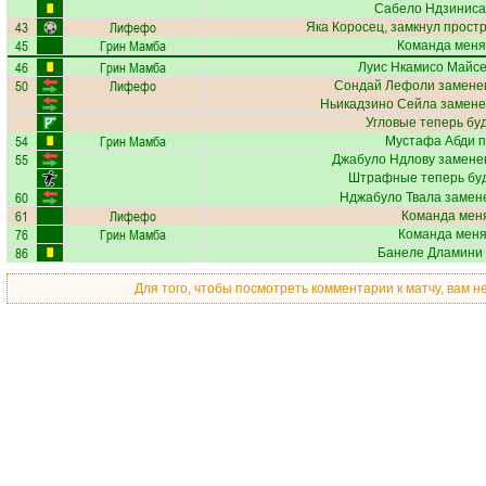
Сабело Ндзиниса
43
Лифефо
Яка Коросец
, замкнул простр
45
Грин Мамба
Команда меня
46
Грин Мамба
Луис Нкамисо Майс
50
Лифефо
Сондай Лефоли
заменен
Ньикадзино Сейла
замене
Угловые теперь бу
54
Грин Мамба
Мустафа Абди
п
55
Джабуло Ндлову
заменен
Штрафные теперь бу
60
Нджабуло Твала
замене
61
Лифефо
Команда меня
76
Грин Мамба
Команда меняе
86
Банеле Дламини
Для того, чтобы посмотреть комментарии к матчу, вам 