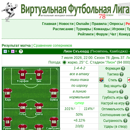
Главная
|
Новости
|
Онлайн
|
Правила
|
Опросы
|
Ре
Расписание
|
Турниры
|
Команды
|
Игроки
|
Т
Рейтинги
|
Форум
|
Чат
|
Конку
Результат матча
|
Сравнение соперников
Лион Скъюард
(Пномпень, Камбоджа)
5
0
7 июля 2026, 22:00. Сезон 78. День 37.
Ли
Погода:
жарко, 25° C. Стадион "
Лион
" (94 000
Формация
1-4-4-2
Тактика
CF
CF
все в атаку
Стиль
тики-така
Усарфея
Бик
Вид защиты
по игроку
Защита
в линию
LW
RW
Грубость игры
нормальная
Хаур
Бужор
Настрой на игру
супер
CM
CM
Оптимальность
101%
114%
1
2
Готье
Кейта
Соотношение сил
50%
Сыгранность
+6.11%
LB
RB
Удары (в створ)
10(6)
Рувен
Самбрано
CD
CD