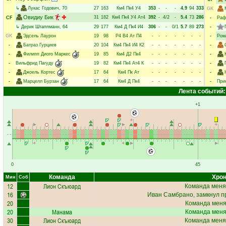
↳
Лукас Годович
, 70
27
163
Км4
Пк4
У4
353
-
-
-
4.9
94
333
GK
Овидиу Бик
31
182
Км4
Пк4
У4
Ат4
392
-
4/2
-
5.4
73
286
CF
-
Раф
↳
Дерик Штаппманн
, 64
29
177
Км4
Д
Пк4
И4
306
-
-
0/1
5.7
89
273
-
GK
Эдсель Лаурон
19
98
Р4
В4
Ат
П4
-
-
-
-
-
-
-
-
Ром
-
Батраз Гурциев
20
104
Км4
Пк4
И4
К2
-
-
-
-
-
-
-
-
-
Филипп Диого Маркес
19
85
Км4
Д2
Пк4
-
-
-
-
-
-
-
-
-
Вильфрид Пагуду
19
82
Км4
Пк4
Ат4
К
-
-
-
-
-
-
-
-
-
Джоель Кортес
17
64
Км4
Пк
Ат
-
-
-
-
-
-
-
-
-
Марцелл Бурзан
17
64
Км4
Д
Пк4
-
-
-
-
-
-
-
-
При
Лента событий:
+1
0
45
Команда
Хрон
Мин
Соб
12
Лион Скъюард
Команда меня
16
Иван Самбрано
, замкнул п
20
Команда меняе
20
Манама
Команда меняе
30
Лион Скъюард
Команда меня