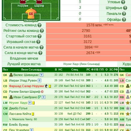
Угловые
5
Норуми
Шариф
Штрафные
3
Пенальти
GK
0
Офсайды
0
Шивицкас
Стоимость команд
1578 млн.
+647 млн.
Рейтинг силы команд
2790
48
Стартовый состав
3161
Игравший состав
3172
Сила в начале матча
3894
+522
Сила в конце матча
2674
+528
Владение мячом
Лучший игрок матча
Худш
Нгуонг Хаур
(Лион Скъюард)
Поз
Лион Скъюард
В
НC
Спец
РC
Ф
У/В
Г/П
О
ЗС
РФ
Поз
Вилюс Шивицкас
Сил
33
162
Р4
В4
Ат4
Л4
349
-
6
1
5.3
78
276
GK
GK
Имран Улад Рувен
Со
26
149
Км4
Пк4
Ат2
К4
389
1
-
-
4.6
61
243
LB
LB
Фаршад Салар Норуми
27
158
Км4
Пк4
Ат2
Шт4
363
1
-
-
4.4
49
183
CD
CD
Ралем Билал Шариф
30
186
Км4
Пк4
Ат3
Ка4
362
-
-
-
4.7
60
223
CD
CD
Иван Самбрано
29
170
Км4
Пк4
Ат2
Уг4
367
-
2/2
1
6.1
58
217
RB
RB
Нгуонг Хаур
22
127
Км4
Пк4
Ат2
К4
345
2
1/1
1/1
6.3
56
190
LW
LM
Джибо Готье
25
142
Км4
Пк4
Ат2
От4
340
-
1/1
1
6.1
52
182
CM
DM
Лассана Кейта
30
139
Км4
Д3
Пк2
299
1
-
-
4.5
71
213
CM
FR
Тув
↳
Мвангала Чинту
, 60
29
159
Км4
Пк4
Ат3
См4
347
-
-
-
5.0
94
331
AM
Блейс Бужор
33
149
Км4
Пк4
Ат4
К4
373
1
1/0
-
5.3
61
223
Али
RW
RM
Пеу Усарфея
22
116
Км4
Пк4
Ат2
Л4
313
-
1/0
0/1
5.9
68
217
CF
CF