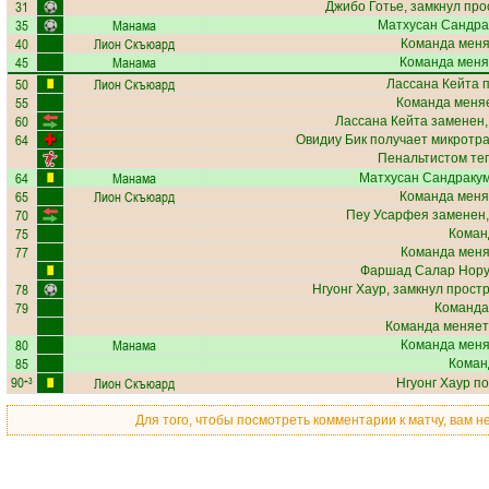
31
Джибо Готье
, замкнул про
35
Манама
Матхусан Сандра
40
Лион Скъюард
Команда меняе
45
Манама
Команда меня
50
Лион Скъюард
Лассана Кейта
п
55
Команда меняе
60
Лассана Кейта
заменен,
64
Овидиу Бик
получает
микротра
Пенальтистом те
64
Манама
Матхусан Сандраку
65
Лион Скъюард
Команда меня
70
Пеу Усарфея
заменен,
75
Коман
77
Команда меняе
Фаршад Салар Нор
78
Нгуонг Хаур
, замкнул простр
79
Команда
Команда меняет
80
Манама
Команда меняе
85
Коман
90
Лион Скъюард
+3
Нгуонг Хаур
по
Для того, чтобы посмотреть комментарии к матчу, вам 