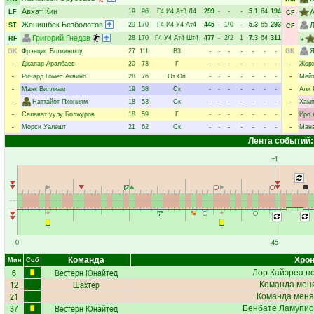
Авхат Кин
19
96
Г4
И4
Ат3
Л4
299
-
-
-
5.1
64
194
LF
CF
Женишбек Безболотов
29
170
Г4
И4
У4
Ат4
445
-
1/0
-
5.3
65
293
Л
ST
CF
Григорий Гнедов
28
170
Г4
У4
Ат4
Шт4
477
-
2/2
1
7.3
64
311
RF
↳
GK
Фрэнцис Волкиншоу
27
111
В3
-
-
-
-
-
-
-
GK
Я
-
Джапар Аралбаев
20
73
Г
-
-
-
-
-
-
-
-
Жорж
-
Ричард Гомес Аквино
28
76
От
Оп
-
-
-
-
-
-
-
-
Мейт
-
Маяк Виллиам
19
58
Ск
-
-
-
-
-
-
-
-
Али 
-
Наттайот Пхониям
18
53
Ск
-
-
-
-
-
-
-
-
Хамп
-
Салават уулу Болжуров
18
59
Г
-
-
-
-
-
-
-
-
Иро 
-
Морси Уалешт
21
62
Ск
-
-
-
-
-
-
-
-
Мана
Лента событий:
+1
0
45
Команда
Хрон
Мин
Соб
6
Вестерн Юнайтед
Лор Кайэреа
по
12
Шахтер
Команда меня
21
Команда меня
37
Вестерн Юнайтед
Бенбате Ламупио