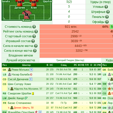
Балаба
Щербак
Удары (в створ)
CD
CD
5(2)
Угловые
5
Дагначев
Хоме
Штрафные
4
GK
Пенальти
0
Мэтьюз
Офсайды
0
Стоимость команд
921 млн.
44%
Рейтинг силы команд
2542
4
Стартовый состав
2999
+22
Игравший состав
3039
+39
Сила в начале матча
4443
+925
Сила в конце матча
3202
+796
Владение мячом
Лучший игрок матча
Худш
Григорий Гнедов
(Шахтер)
Поз
Шахтер
В
НC
Спец
РC
Ф
У/В
Г/П
О
ЗС
РФ
Поз
Реми Мэтьюз
Боб
28
155
Р4
В4
Ат4
П4
460
-
1
-
5.8
85
397
GK
GK
Назар Балаба
21
100
Г4
И4
Ат4
Ка4
293
-
-
-
5.2
61
180
LB
LB
Сисэй Дагначев
30
179
Г4
И4
Ат4
Л4
475
-
-
-
5.6
66
317
↳
CD
Шин Сатору Хоме
29
152
Г4
И4
Ат4
См4
367
-
-
-
5.4
77
285
SW
CD
↳
Абдулла Аль-Мухаини
, 57
29
145
Г4
И4
Ат4
К4
411
-
-
-
5.1
81
334
CD
Саидазам Щербак
Б
27
137
Ск4
Г4
Ат4
Тр4
469
1
-
-
5.1
66
313
RB
CD
Джейс Кандл
Осв
29
157
Г4
И4
Ат4
Уг4
503
-
-
-
5.0
68
344
LW
RD
Базас Степаненко
Лор
18
68
Г4
Тр
209
-
-
-
5.0
72
151
FR
LM
Д
↳
Деннис Шмутц
, 50
22
97
Г4
Ат2
См4
Уг3
287
-
-
-
5.0
72
208
DM
Жанайбек Орусбаев
28
145
Г4
И4
Ат4
П4
446
-
2/0
-
5.2
69
312
В
RW
RM