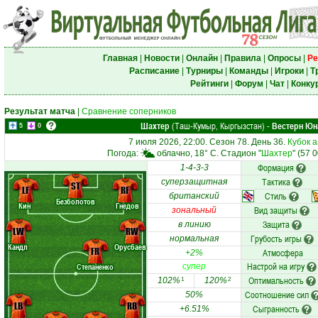
Главная
|
Новости
|
Онлайн
|
Правила
|
Опросы
|
Ре
Расписание
|
Турниры
|
Команды
|
Игроки
|
Т
Рейтинги
|
Форум
|
Чат
|
Конку
Результат матча
|
Сравнение соперников
Шахтер
(Таш-Кумыр, Кыргызстан)
Вестерн Юн
-
5
0
7 июля 2026, 22:00. Сезон 78. День 36.
Кубок 
Погода:
облачно, 18° C. Стадион "
Шахтер
" (57 
Формация
1-4-3-3
Тактика
суперзащитная
ST
LF
RF
Стиль
британский
Безболотов
Кин
Гнедов
Вид защиты
зональный
Защита
в линию
LW
RW
Грубость игры
нормальная
Кандл
Орусбаев
FR
Атмосфера
+2%
Настрой на игру
Степаненко
супер
Оптимальность
102%
120%
1
2
Соотношение сил
50%
LB
RB
Сыгранность
+6.51%