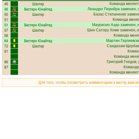
46
Шахтер
Команда меняет
46
Вестерн Юнайтед
Леандро Перейра
заменен, 
50
Шахтер
Базас Степаненко
замене
51
Команда меняе
51
Вестерн Юнайтед
Маурисио Аэдо
заменен, 
57
Шахтер
Шин Сатору Хоме
заменен, 
58
Команда меня
64
Вестерн Юнайтед
Мартин Гергиевск
72
Шахтер
Саидазам Щерба
81
Коман
Команда меняе
86
Григорий Гнедов
,
87
Команда
Команда меняет
Для того, чтобы посмотреть комментарии к матчу, вам 