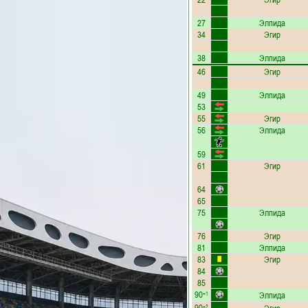
27
Элпида
34
Эгир
38
Элпида
46
Эгир
49
Элпида
53
55
Эгир
56
Элпида
59
61
Эгир
64
65
75
Элпида
76
Эгир
81
Элпида
83
Эгир
84
85
90
Элпида
+1
90
+2