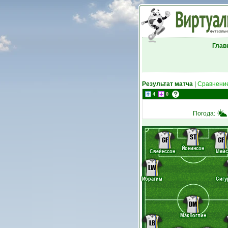
Глав
Результат матча
|
Сравнение
4
0
Погода:
ST
CF
CF
Йонинсон
Свейнссон
Мейс
LW
Ибрагим
Сигу
DM
МакЛоглин
LB