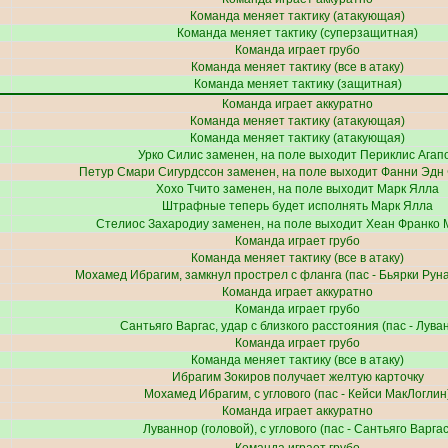
Команда меняет тактику (атакующая)
Команда меняет тактику (суперзащитная)
Команда играет грубо
Команда меняет тактику (все в атаку)
Команда меняет тактику (защитная)
Команда играет аккуратно
Команда меняет тактику (атакующая)
Команда меняет тактику (атакующая)
Урко Силис
заменен, на поле выходит
Периклис Агап
Петур Смари Сигурдссон
заменен, на поле выходит
Фанни Эдн
Хохо Тчито
заменен, на поле выходит
Марк Ялла
Штрафные теперь будет исполнять
Марк Ялла
Стелиос Захародиу
заменен, на поле выходит
Хеан Франко 
Команда играет грубо
Команда меняет тактику (все в атаку)
Мохамед Ибрагим
, замкнул прострел с фланга (пас -
Бьярки Рун
Команда играет аккуратно
Команда играет грубо
Сантьяго Варгас
, удар с близкого расстояния (пас -
Лува
Команда играет грубо
Команда меняет тактику (все в атаку)
Ибрагим Зокиров
получает желтую карточку
Мохамед Ибрагим
, с углового (пас -
Кейси МакЛоглин
Команда играет аккуратно
Луваннор
(головой), с углового (пас -
Сантьяго Варга