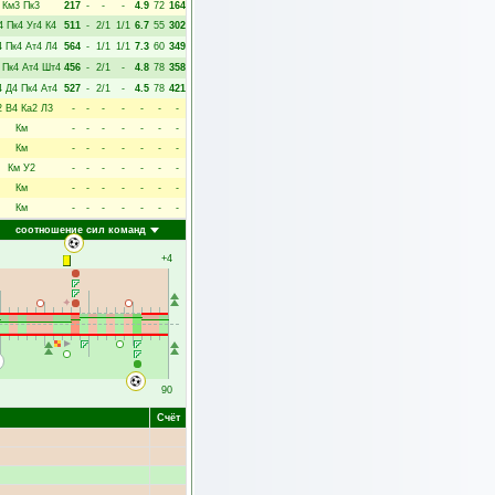
Км3
Пк3
217
-
-
-
4.9
72
164
4
Пк4
Уг4
К4
511
-
2/1
1/1
6.7
55
302
4
Пк4
Ат4
Л4
564
-
1/1
1/1
7.3
60
349
Пк4
Ат4
Шт4
456
-
2/1
-
4.8
78
358
4
Д4
Пк4
Ат4
527
-
2/1
-
4.5
78
421
2
В4
Ка2
Л3
-
-
-
-
-
-
-
Км
-
-
-
-
-
-
-
Км
-
-
-
-
-
-
-
Км
У2
-
-
-
-
-
-
-
Км
-
-
-
-
-
-
-
Км
-
-
-
-
-
-
-
соотношение сил команд
+4
90
Счёт