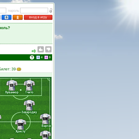
пароль
вход в игру
роль?
+0
4
0
 Билет: 39
CF
CF
Луваннор
Тчито
FR
Захародиу
RM
DM
Варгас
Христу
RB