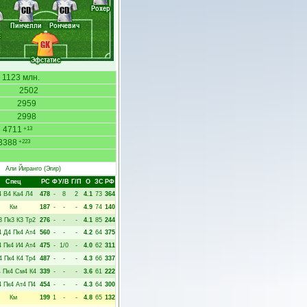
Рохер
CD
CD
Пинчелли
Рончевич
с
GK
Эфстатис
1123 млн.
2502
2959
2998
4711
+13
3388
+223
Али Йиранго
(Эгир)
Спец
РC
Ф
У/В
Г/П
О
ЗС
РФ
4
В4
Ка4
Л4
478
-
8
2
4.1
73
364
Км
187
-
-
-
4.9
74
140
3
Пк3
К3
Тр2
276
-
-
-
4.1
85
244
4
Д4
Пк4
Ат4
560
-
-
-
4.2
64
375
4
Пк4
И4
Ат4
475
-
1/0
-
4.0
62
311
4
Пк4
К4
Тр4
487
-
-
-
4.3
66
337
4
Пк4
См4
К4
339
-
-
-
3.6
61
222
4
Пк4
Ат4
П4
454
-
-
-
4.3
64
300
Км
199
1
-
-
4.8
65
132