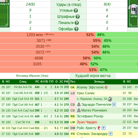
окиров
Удары (в створ)
14(8)
8(4)
LD
Угловые
9
6
Штрафные
Сили
1
4
Пенальти
0
0
Офсайды
1
3
1203 млн.
52%
48%
+80 млн.
3071
55%
45%
+569
3530
54%
46%
+571
3572
54%
46%
+574
4698
50%
50%
3165
48%
52%
53%
47%
Худший игрок матча
Мохамед Ибрагим
(Эгир)
В
НC
Спец
РC
Ф
У/В
Г/П
О
ЗС
РФ
Поз
Элпида
В
НC
Агапиу Эфстатис
28
167
Р4
В4
Ат4
П4
440
-
4
2
3.4
79
370
33
162
Р
GK
Урко Силис
30
187
Ск4
И4
Ат4
К4
458
1
1/0
-
3.5
49
243
23
66
LD
29
180
Пд4
Ск4
От4
Л4
521
1
-
-
3.7
54
299
↳
Периклис Агапоу
, 53
20
108
Км
Эдуардо Пинчелли
30
157
Км
27
160
Пд4
Ск4
И4
Ат4
467
1
-
-
4.1
54
270
CD
Матео Рончевич
29
163
Км
26
143
Ск4
Ат4
См2
Ка4
390
1
-
-
4.2
56
233
CD
Эстефано Рохер
24
150
Км
30
189
Пд4
Ск4
Ат4
Л4
449
-
4/3
2
7.4
61
290
RB
Эуан Чарден
22
121
Км
30
183
Ск4
П4
Уг4
498
-
-
0/1
5.3
58
308
LM
Ройс Христу
26
157
Км
34
101
Пд4
Ск4
Ат4
См4
311
-
2/1
-
5.1
77
242
DM
Стелиос Захародиу
23
73
27
152
Пд4
Ск4
И4
Ат4
389
-
-
-
4.8
82
334
FR