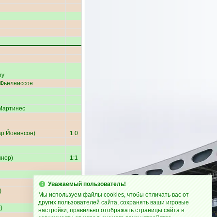
оу
 Фьёлниссон
Мартинес
ар Йонинсон
)
1:0
ннор
)
1:1
Уважаемый пользователь!
)
2:1
Мы используем файлы cookies, чтобы отличать вас от
других пользователей сайта, сохранять ваши игровые
с
)
2:2
настройки, правильно отображать страницы сайта в