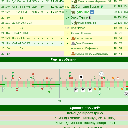
30
199
Пд4
Ск4
У4
Ат4
549
-
-
0/1
5.1
69
400
↳
Хеан Франко Мартинес
, 59
18
72
Сантьяго Варгас
31
182
Км
25
149
Ск4
И4
У4
Ат4
280
-
5/4
-
4.9
63
189
RM
Луваннор
29
179
Км
24
122
Ск4
Г3
И
336
-
2/0
-
4.7
64
230
CF
Хохо Тчито
29
151
Км4
20
80
В3
-
-
-
-
-
-
-
CF
26
131
Пд2
Ск4
Ат3
См3
-
-
-
-
-
-
-
↳
Марк Ялла
, 56
22
139
Км
22
90
Ск
-
-
-
-
-
-
-
GK
Агис Фулос
19
93
Р
24
114
Ск4
Ат
Шт4
-
-
-
-
-
-
-
-
Ясонас Понтикос
26
71
24
123
Пд4
Ск4
Ат
Уг4
-
-
-
-
-
-
-
-
Петрос Кколос
18
59
29
129
Ск4
И4
От3
К3
-
-
-
-
-
-
-
-
Деде Исмаэль
28
70
19
60
Ск
-
-
-
-
-
-
-
-
Аполлонас Софоклеас
18
53
26
15
-
-
-
-
-
-
-
-
Константинос Семирцидис
16
42
Лента событий:
45
Хроника событий:
Команда играет грубо
Команда меняет тактику (все в атаку)
Команда меняет тактику (защитная)
Команда играет аккуратно