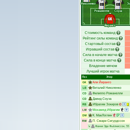
Николенко
З
CD
CD
Романелли
Соуза
GK
Йиранго
Стоимость команд
Рейтинг силы команд
Стартовый состав
Игравший состав
Сила в начале матча
Сила в конце матча
Владение мячом
Лучший игрок матча
Поз
Эгир
Али Йиранго
GK
Виталий Николенко
LB
Филиппо Романелли
CD
Давид Соуза
CD
Ибрагим Зокиров
RB
Мохамед Ибрагим
LW
К. МакЛоглин
DM
П. Смари Сигурдссон
RW
↳
Фанни Эдн Фьёлниссон
, 55