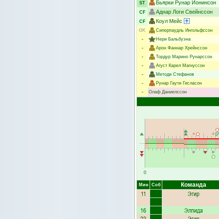
Бьярки Рунар Йонинсон
ST
Аднар Логи Свейнссон
CF
Коул Мейс
CF
GK
Сигюрпаудль Ингольфссон
-
Нери Бальбуэна
-
Арон Фаннар Хрейнссон
-
Тордур Марино Рунарссон
-
Агуст Карел Магнуссон
-
Методи Стефанов
-
Рунар Гаути Гисласон
-
Олаф Даниелссон
0
Команда
Мин
Соб
11
Эгир
16
Элпида
22
Эгир