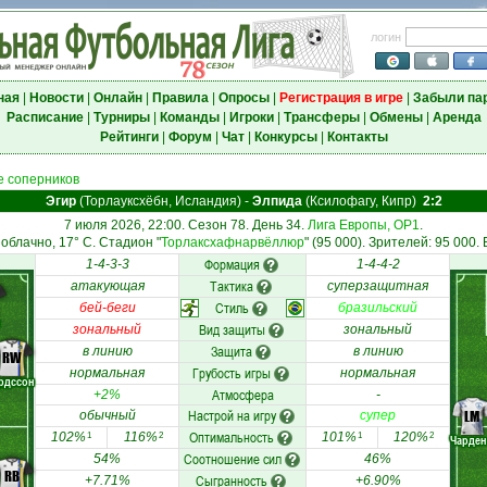
логин
ная
|
Новости
|
Онлайн
|
Правила
|
Опросы
|
Регистрация в игре
|
Забыли па
Расписание
|
Турниры
|
Команды
|
Игроки
|
Трансферы
|
Обмены
|
Аренда
Рейтинги
|
Форум
|
Чат
|
Конкурсы
|
Контакты
 соперников
Эгир
(Торлауксхёбн, Исландия)
-
Элпида
(Ксилофагу, Кипр)
2:2
7 июля 2026, 22:00. Сезон 78. День 34.
Лига Европы, ОР1
.
облачно, 17° C. Стадион "
Торлаксхафнарвёллюр
" (95 000). Зрителей: 95 000.
Формация
1-4-3-3
1-4-4-2
Тактика
атакующая
суперзащитная
Стиль
бей-беги
бразильский
Вид защиты
зональный
зональный
Защита
в линию
в линию
RW
Грубость игры
нормальная
нормальная
рдссон
Атмосфера
+2%
-
Настрой на игру
LM
обычный
супер
Оптимальность
102%
116%
101%
120%
1
2
1
2
Чарден
Соотношение сил
54%
46%
RB
Сыгранность
+7.71%
+6.90%