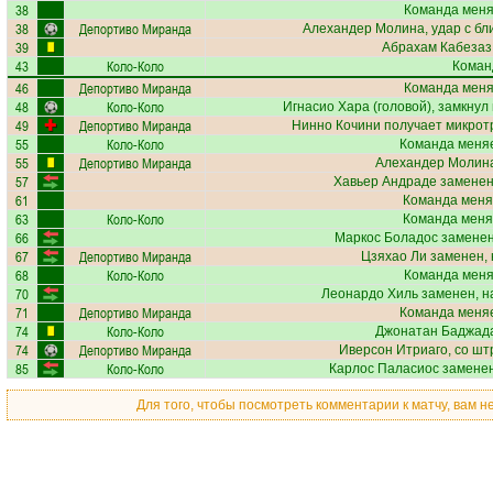
38
Команда меняе
38
Депортиво Миранда
Алехандер Молина
, удар с б
39
Абрахам Кабезаз
43
Коло-Коло
Коман
46
Депортиво Миранда
Команда меняе
48
Коло-Коло
Игнасио Хара
(головой), замкнул
49
Депортиво Миранда
Нинно Кочини
получает
микрот
55
Коло-Коло
Команда меняе
55
Депортиво Миранда
Алехандер Молин
57
Хавьер Андраде
заменен
61
Команда меня
63
Коло-Коло
Команда меня
66
Маркос Боладос
заменен
67
Депортиво Миранда
Цзяхао Ли
заменен, 
68
Коло-Коло
Команда меняе
70
Леонардо Хиль
заменен, н
71
Депортиво Миранда
Команда меняе
74
Коло-Коло
Джонатан Баджад
74
Депортиво Миранда
Иверсон Итриаго
, со шт
85
Коло-Коло
Карлос Паласиос
заменен
Для того, чтобы посмотреть комментарии к матчу, вам 