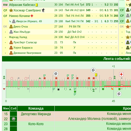
Абрахам Кабезаз
30
194
Пк4
И4
Ат4
Тр4
372
1
-
-
5.2
53
192
↳
RM
Хосмар Самбрано
24
143
Пк4
И4
Ат2
Шт4
349
-
-
0/1
6.1
55
181
CF
CF
Нинно Кочини
28
155
Пк4
У4
Ат4
Л4
355
-
-
0/1
5.9
74
266
CF
CF
↳
Иверсон Итриаго
, 49
29
188
Км4
Пк4
У4
П4
342
-
3/1
1
6.3
73
255
CF
GK
Диего Очоа
27
144
Р4
В4
П4
-
-
-
-
-
-
-
GK
-
Жан Ильбудо
29
150
Д4
Пк4
От2
-
-
-
-
-
-
-
-
Тод
-
Фархад Халед
24
106
Км2
Д4
Ат3
От4
-
-
-
-
-
-
-
-
-
Луисберт Саласар
21
73
Пк
-
-
-
-
-
-
-
-
-
Хорхе Барраса
19
74
У
-
-
-
-
-
-
-
-
-
Джованни Кватромани
23
95
Пк
-
-
-
-
-
-
-
-
Лео
Лента событий:
+1
0
45
Команда
Хрон
Мин
Соб
15
Депортиво Миранда
Команда меня
22
Алехандер Молина
(головой), замкну
23
Коло-Коло
Команда меняе
28
Команда меня