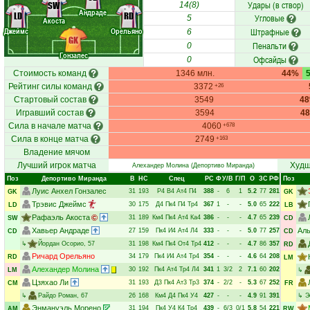
Удары (в створ)
SW
14(8)
Андраде
LD
RD
Угловые
5
Акоста
Джеймс
Орельяно
Штрафные
6
GK
Пенальти
0
Гонзалес
Офсайды
0
Стоимость команд
1346 млн.
44%
Рейтинг силы команд
3372
+26
Стартовый состав
3549
4
Игравший состав
3594
4
Сила в начале матча
4060
+678
Сила в конце матча
2749
+163
Владение мячом
Лучший игрок матча
Худш
Алехандер Молина
(Депортиво Миранда)
Поз
Депортиво Миранда
В
НC
Спец
РC
Ф
У/В
Г/П
О
ЗС
РФ
Поз
Луис Анхел Гонзалес
31
193
Р4
В4
Ат4
П4
388
-
6
1
5.2
77
281
GK
GK
Трэвис Джеймс
30
175
Д4
Пк4
П4
Тр4
367
1
-
-
5.0
65
222
LD
LB
Рафаэль Акоста
31
189
Км4
Пк4
Ат4
Ка4
386
-
-
-
4.7
65
239
SW
CD
Хавьер Андраде
Ал
27
159
Пк4
И4
Ат4
Л4
333
-
-
-
5.0
77
257
CD
CD
↳
Йордан Осорио
, 57
31
198
Км4
Пк4
От4
Тр4
412
-
-
-
4.7
86
357
RD
Ричард Орельяно
34
179
Пк4
И4
Ат4
Тр4
354
-
-
-
4.6
64
208
RD
LM
Алехандер Молина
30
192
Пк4
Ат4
Тр4
Л4
341
1
3/2
2
7.1
60
202
LM
↳
Цзяхао Ли
31
193
Д3
Пк4
Ат3
Тр3
374
-
2/2
-
5.3
67
252
CM
FR
↳
Райдо Роман
, 67
26
168
Км4
Д4
Пк4
У4
427
-
-
-
4.9
91
391
↳
Э
Энмануэль Морено
31
194
Пк4
У4
К4
Тр4
439
-
6/3
0/1
5.8
54
221
AM
RW