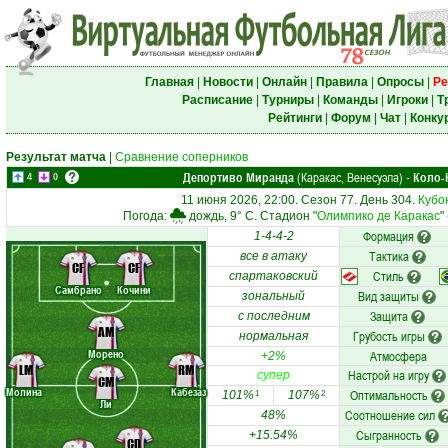
Главная
|
Новости
|
Онлайн
|
Правила
|
Опросы
|
Ре
Расписание
|
Турниры
|
Команды
|
Игроки
|
Т
Рейтинги
|
Форум
|
Чат
|
Конку
Результат матча
|
Сравнение соперников
Депортиво Миранда
(Каракас, Венесуэла)
Коло-
-
4
0
11 июня 2026, 22:00. Сезон 77. День 304.
Кубо
Погода:
дождь, 9° C. Стадион "
Олимпико де Каракас
"
Формация
1-4-4-2
Тактика
все в атаку
CF
CF
Стиль
спартаковский
Самбрано
Кочини
Вид защиты
зональный
Защита
с последним
AM
Грубость игры
нормальная
Морено
Атмосфера
+2%
LM
RM
Настрой на игру
супер
CM
Молина
Кабезаз
Оптимальность
101%
107%
1
2
Ли
Соотношение сил
48%
Сыгранность
+15.54%
CD