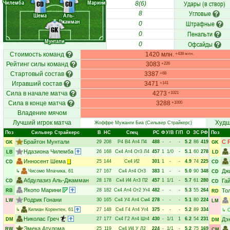
Чилемба
Марини
Удары (в створ)
CD
CD
8(6)
Угловые
8
Шема
Аль-
Джамман
Штрафные
0
GK
Пенальти
0
Мунтали
Офсайды
0
Стоимость команд
1420 млн.
+438 млн.
Рейтинг силы команд
3083
+226
Стартовый состав
3387
+68
Игравший состав
3471
+141
Сила в начале матча
4273
+1021
Сила в конце матча
3288
+1000
Владение мячом
Лучший игрок матча
Худш
Жоффре Мужанги Биа
(Сильвер Страйкерс)
Поз
Сильвер Страйкерс
В
НC
Спец
РC
Ф
У/В
Г/П
О
ЗС
РФ
Поз
Брайтон Мунтали
С 
29
208
Р4
В4
Ат4
П4
488
-
-
-
5.2
86
419
GK
GK
Ндазиона Чилемба
26
168
Ск4
Ат4
От3
Л4
457
1
1/0
-
5.1
60
278
LB
LD
Инносент Шема
25
144
Ск4
И2
301
1
-
-
4.9
74
225
CD
CD
Дж
↳
Чисомо Мпачика
, 61
27
167
Ск4
Ат4
От3
383
1
-
-
5.0
90
348
CD
Абдулазиз Аль-Джамман
28
178
Ск4
И4
Ат3
П2
457
1
1/1
-
5.7
61
280
Га
CD
CD
Якопо Марини
28
182
Ск4
Ат4
От2
Уг4
482
-
-
-
5.3
55
264
То
RB
RD
Родрик Гонани
30
165
Ск4
У4
Ат4
См4
278
-
-
-
5.1
80
224
LW
LM
↳
Килиан Корентен
, 61
27
148
Ск4
Г4
Ат4
Уг4
375
-
-
-
5.2
89
334
↳
С
Николас Греч
27
177
Ск4
Г2
Ат4
Шт4
430
-
1/1
1
6.2
54
231
Дэ
DM
DM
Эмека Атулома
25
119
Ск4
И4
У
Л2
224
-
1/1
-
5.2
75
169
RW
CM