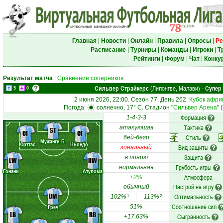
Главная
|
Новости
|
Онлайн
|
Правила
|
Опросы
|
Ре
Расписание
|
Турниры
|
Команды
|
Игроки
|
Т
Рейтинги
|
Форум
|
Чат
|
Конку
Результат матча
|
Сравнение соперников
Сильвер Страйкерс
(Лилонгве, Малави)
Супер
-
5
0
2 июня 2026, 22:00. Сезон 77. День 262.
Кубок афри
Погода:
солнечно, 17° C. Стадион "
Сильвер Арена
" 
Формация
1-4-3-3
Тактика
атакующая
ST
CF
CF
Стиль
бей-беги
Мужанги Б.
Юрттас
Ньондо
Вид защиты
зональный
Защита
в линию
LW
RW
Грубость игры
нормальная
Гонани
Атулома
Атмосфера
+2%
Настрой на игру
обычный
DM
Оптимальность
102%
113%
1
2
Соотношение сил
Греч
51%
LB
RB
Сыгранность
+17.63%