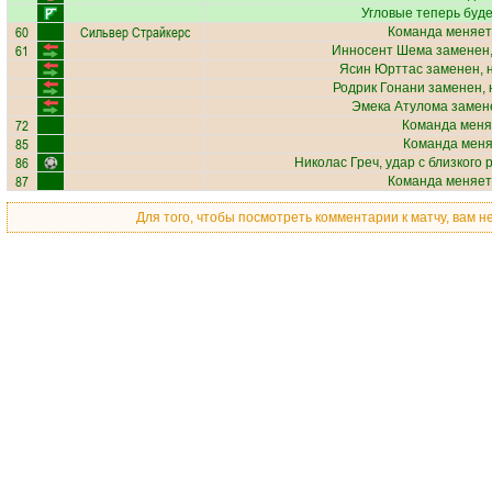
Угловые теперь буд
60
Сильвер Страйкерс
Команда меняет
61
Инносент Шема
заменен,
Ясин Юрттас
заменен, 
Родрик Гонани
заменен, 
Эмека Атулома
замене
72
Команда меня
85
Команда меняе
86
Николас Греч
, удар с близкого
87
Команда меняет
Для того, чтобы посмотреть комментарии к матчу, вам 