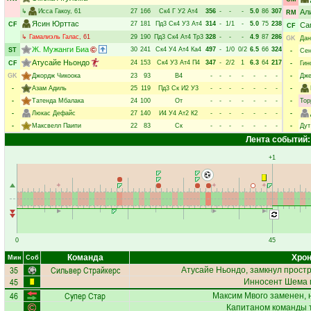
↳
Исса Гакоу
, 61
27
166
Ск4
Г
У2
Ат4
356
-
-
-
5.0
86
307
Ал
RM
Ясин Юрттас
27
181
Пд3
Ск4
У3
Ат4
314
-
1/1
-
5.0
75
238
CF
Са
CF
↳
Гамалиэль Галас
, 61
29
190
Пд3
Ск4
Ат4
Тр3
328
-
-
-
4.9
87
286
GK
Дан
Ж. Мужанги Биа
30
241
Ск4
У4
Ат4
Ка4
497
-
1/0
0/2
6.5
66
324
ST
-
Сен
Атусайе Ньондо
24
153
Ск4
У3
Ат4
П4
347
-
2/2
1
6.3
64
217
CF
-
Гин
GK
Джордж Чикоока
23
93
В4
-
-
-
-
-
-
-
-
Дже
-
Азам Адиль
25
119
Пд3
Ск
И2
У3
-
-
-
-
-
-
-
-
-
Татенда Мбалака
24
100
От
-
-
-
-
-
-
-
-
Тор
-
Люкас Дефайс
27
140
И4
У4
Ат2
К2
-
-
-
-
-
-
-
-
-
Максвелл Паипи
22
83
Ск
-
-
-
-
-
-
-
-
Дут
Лента событий:
+1
0
45
Команда
Хрон
Мин
Соб
35
Сильвер Страйкерс
Атусайе Ньондо
, замкнул простр
45
Инносент Шема
46
Супер Стар
Максим Мвого
заменен, 
Капитаном команды 