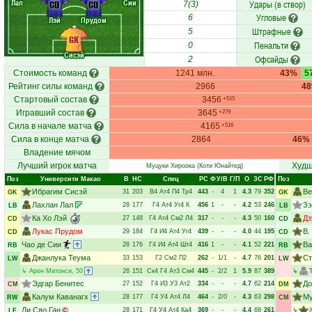
Лал
Сии
Удары (в створ)
CD
CD
7(3)
Угловые
6
Лэй
Прудом
Штрафные
5
GK
Пенальти
0
Сисэй
Офсайды
2
Стоимость команд
1241 млн.
43%
5
Рейтинг силы команд
2966
4
Стартовый состав
3456
+515
Игравший состав
3645
+279
Сила в начале матча
4165
+516
Сила в конце матча
2864
46%
Владение мячом
Лучший игрок матча
Худш
Муцуки Хироока
(Коти Юнайтед)
Поз
Университи Макао
В
НC
Спец
РC
Ф
У/В
Г/П
О
ЗС
РФ
Поз
Ибрагим Сисэй
Ве
31
203
В4
Ат4
П4
Тр4
443
-
4
1
4.3
79
352
GK
GK
Лахлан Лал
Зэ
28
177
Г4
Ат4
Уг4
К
456
1
-
-
4.2
53
246
LB
LB
Ка Хо Лэй
Дз
27
148
Г4
Ат4
См2
Л4
317
-
-
-
4.3
50
160
CD
CD
Лукас Прудом
В.
29
184
Г4
И4
Ат4
Уг4
439
-
-
-
4.0
44
195
CD
CD
Чао де Сии
Ва
28
176
Г4
И4
Ат4
Шт4
416
1
-
-
4.1
52
221
RB
RB
Джанлука Теума
Ст
33
153
Г2
См2
П2
262
-
1/1
-
4.7
76
201
LW
LW
↳
Арон Матонси
, 50
26
151
Ск4
Г4
Ат3
См4
445
-
2/2
1
5.9
87
389
↳
Эдгар Бенитес
До
27
152
Г4
И3
У3
Ат2
334
-
-
-
4.7
62
214
CM
DM
Калум Каванагх
Му
28
177
Г4
У4
Ат4
Л4
464
-
2/0
-
4.3
63
298
RW
CM
Ли Сяо Ган
28
171
Г4
У4
Ат4
Ка4
369
-
-
-
4.4
68
261
↳
LF