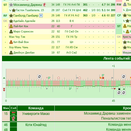
То
Мохаммед Дарвиш
34
148
Г4
У4
Ат4
П4
301
-
-
-
4.7
94
286
RW
ST
↳
Дэн
↳
Гастон Тшабалала
, 15
28
187
Ск4
Г4
У4
Шт4
462
-
1/0
0/1
5.1
64
300
Ча
Ганболд Ганбаяр
26
146
Г4
И
У4
Ат2
363
-
1/0
-
4.6
60
227
CF
RF
↳
GK
Адебайо Аделейе
26
113
В
К
-
-
-
-
-
-
-
На
-
Лай-Кит Кок
22
40
Г
-
-
-
-
-
-
-
ST
-
Миро Соренсен
22
92
Г4
См3
Оп
-
-
-
-
-
-
-
↳
-
Ман Чоу Тик
26
151
Г4
У4
Тр
-
-
-
-
-
-
-
GK
Крист
-
Кит-Вай Вон
21
77
Шт
-
-
-
-
-
-
-
-
Фо
-
Хоу-Мань Чань
22
117
Г4
И3
См
-
-
-
-
-
-
-
-
Ма
-
Джейхун Джобан
19
67
Ат3
См2
-
-
-
-
-
-
-
-
Миури
Лента событий:
+1
0
45
Команда
Хрон
Мин
Соб
15
Университи Макао
Мохаммед Дарвиш
заменен,
Пенальтистом те
46
Коти Юнайтед
Команда меня
48
Команда меняе