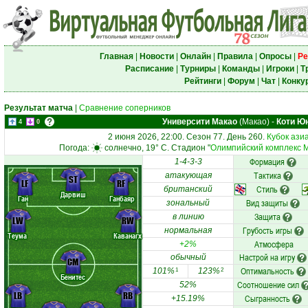
Главная
|
Новости
|
Онлайн
|
Правила
|
Опросы
|
Ре
Расписание
|
Турниры
|
Команды
|
Игроки
|
Т
Рейтинги
|
Форум
|
Чат
|
Конку
Результат матча
|
Сравнение соперников
Университи Макао
(Макао)
-
Коти Ю
4
0
2 июня 2026, 22:00. Сезон 77. День 260.
Кубок ази
Погода:
солнечно, 19° C. Стадион "
Олимпийский комплекс 
Формация
1-4-3-3
Тактика
атакующая
ST
LF
RF
Стиль
британский
Дарвиш
Ган
Ганбаяр
Вид защиты
зональный
Защита
в линию
LW
RW
Грубость игры
нормальная
Теума
Каванагх
Атмосфера
+2%
Настрой на игру
обычный
CM
Оптимальность
101%
123%
1
2
Бенитес
Соотношение сил
52%
LB
RB
Сыгранность
+15.19%