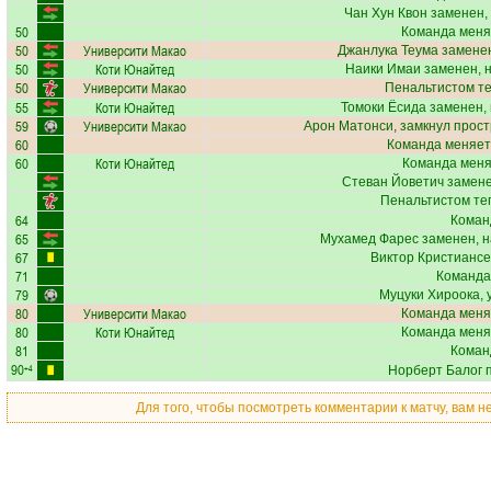
Чан Хун Квон
заменен,
50
Команда меня
50
Университи Макао
Джанлука Теума
заменен
50
Коти Юнайтед
Наики Имаи
заменен, 
50
Университи Макао
Пенальтистом т
55
Коти Юнайтед
Томоки Ёсида
заменен, 
59
Университи Макао
Арон Матонси
, замкнул прост
60
Команда меняет
60
Коти Юнайтед
Команда меняе
Стеван Йоветич
замене
Пенальтистом те
64
Коман
65
Мухамед Фарес
заменен, н
67
Виктор Кристианс
71
Команда
79
Муцуки Хироока
,
80
Университи Макао
Команда меня
80
Коти Юнайтед
Команда меня
81
Коман
90
+4
Норберт Балог
п
Для того, чтобы посмотреть комментарии к матчу, вам 