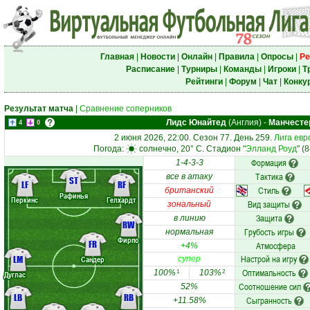
Главная
|
Новости
|
Онлайн
|
Правила
|
Опросы
|
Ре
Расписание
|
Турниры
|
Команды
|
Игроки
|
Т
Рейтинги
|
Форум
|
Чат
|
Конку
Результат матча
|
Сравнение соперников
Лидс Юнайтед
(Англия)
-
Манчесте
4
0
2 июня 2026, 22:00. Сезон 77. День 259.
Лига евр
Погода:
солнечно, 20° C. Стадион "
Элланд Роуд
" (
Формация
1-4-3-3
Тактика
все в атаку
ST
LF
RF
Стиль
британский
Рафинья
Перкинс
Гелхардт
Вид защиты
зональный
Защита
в линию
RW
Грубость игры
нормальная
Фирпо
FR
Атмосфера
+4%
Настрой на игру
LM
Сандер
супер
Оптимальность
100%
103%
1
2
Дуглас
Соотношение сил
52%
LB
RB
Сыгранность
+11.58%