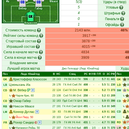
Иа
Мвасе
Удары (в створ)
CD
CD
5(3)
Угловые
5
Вёбер
Габер
Штрафные
4
GK
Пенальти
0
Клаэссон
Офсайды
1
Стоимость команд
2143 млн.
46%
Рейтинг силы команд
3917
+398
Стартовый состав
3878
+289
Игравший состав
4015
+298
Сила в начале матча
4834
4
Сила в конце матча
3909
4
Владение мячом
Лучший игрок матча
Худш
Джо Гелхардт
(Лидс Юнайтед)
Поз
Лидс Юнайтед
В
НC
Спец
РC
Ф
У/В
Г/П
О
ЗС
РФ
Поз
Кристоффер Клаэссон
Х
28
243
Р4
В4
Ат4
П4
506
-
2
-
5.7
81
441
GK
GK
Цзюньхань Иа
А
28
176
Г4
Ат4
См4
Л4
408
-
-
-
5.5
51
230
LB
LD
М. Вёбер
М
22
124
Ск4
Г4
От4
Уг4
338
-
-
-
5.2
73
273
CD
SW
↳
Чарли Крю
, 60
23
108
Ск4
Г4
И4
От4
250
-
-
-
5.2
83
209
↳
Омар Габер
Й
32
183
Пд4
Ск4
Г4
Шт4
561
-
-
-
5.9
65
390
CD
CD
Никсон Мвасе
27
191
Г4
Ат4
См4
Шт4
491
-
-
-
5.4
66
349
↳
RB
М
Коннор Дуглас
19
83
Г4
И4
У4
Шт4
198
-
-
-
4.9
81
161
CD
LM
↳
↳
Йоэл Пиру
, 50
20
103
Ск4
Г4
У4
П4
293
1
-
-
4.7
80
238
Р
Рохер Сандер
28
179
Г4
И4
У4
Ат4
431
1
-
-
4.7
70
302
RD
FR
Д
↳
Натаниэл Рейш
, 50
27
197
Г4
У4
Ат4
Ка4
485
-
1/0
-
4.8
76
370
LM