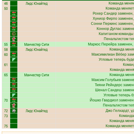
46
Лидс Юнайтед
Команда меняе
50
Команда меняет
Рохер Сандер
заменен,
Хуниор Фирпо
заменен,
Сонни Перкинс
заменен,
Коннор Дуглас
замене
Капитаном команды
Пенальтистом те
55
Манчестер Сити
Маркос Перейра
заменен,
58
Лидс Юнайтед
Команда меня
60
Максимилиан Вёбер
зам
Угловые теперь буд
61
Коман
Команда меняе
65
Манчестер Сити
Команда меня
Максим Голубьев
замене
Тияни Рейндерс
замен
Шенал Сандеш
замене
Угловые теперь б
70
Йошко Гвардиол
заменен,
Пенальтистом те
72
Лидс Юнайтед
Джо Гелхардт
, 
73
Команда
Команда меня
75
Команда меняет