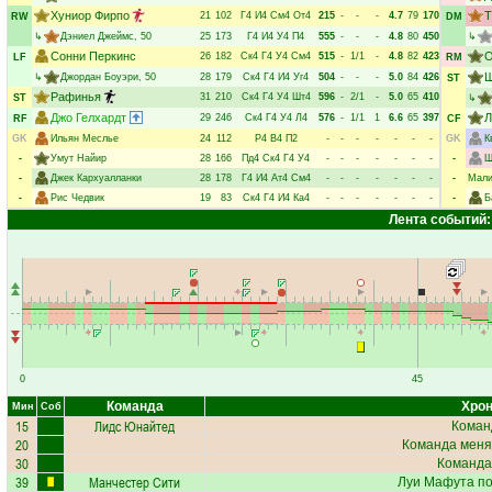
Хуниор Фирпо
Т
21
102
Г4
И4
См4
От4
215
-
-
-
4.7
79
170
RW
DM
↳
Дэниел Джеймс
, 50
25
173
Г4
И4
У4
П4
555
-
-
-
4.8
80
450
↳
Сонни Перкинс
О
26
182
Ск4
Г4
У4
См4
515
-
1/1
-
4.8
82
423
LF
RM
Ш
↳
Джордан Боуэри
, 50
28
179
Ск4
Г4
И4
Уг4
504
-
-
-
5.0
84
426
ST
Рафинья
31
210
Ск4
Г4
У4
Шт4
596
-
2/1
-
5.0
65
410
ST
↳
Джо Гелхардт
Л
29
246
Ск4
Г4
У4
Л4
576
-
1/1
1
6.6
65
397
RF
CF
GK
Ильян Меслье
24
112
Р4
В4
П2
-
-
-
-
-
-
-
GK
К
-
Умут Найир
28
166
Пд4
Ск4
Г4
У4
-
-
-
-
-
-
-
-
Ш
-
Джек Кархуалланки
28
178
Г4
И4
Ат4
См4
-
-
-
-
-
-
-
-
Мали
-
Рис Чедвик
19
83
Ск4
Г4
И4
Ка4
-
-
-
-
-
-
-
-
Б
Лента событий:
0
45
Команда
Хрон
Мин
Соб
15
Лидс Юнайтед
Коман
20
Команда меня
30
Команда
39
Манчестер Сити
Луи Мафута
по