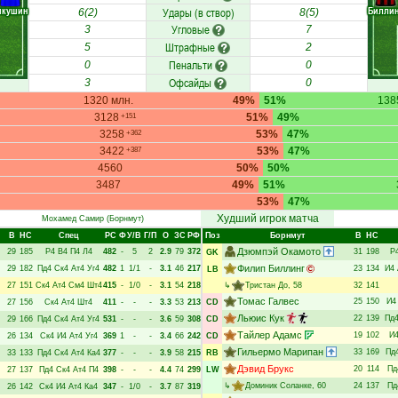
икушин
Биллин
Удары (в створ)
6(2)
8(5)
Угловые
3
7
Штрафные
5
2
Пенальти
0
0
Офсайды
3
0
1320 млн.
49%
51%
138
3128
51%
49%
+151
3258
53%
47%
+362
3422
53%
47%
+387
4560
50%
50%
3487
49%
51%
53%
47%
Худший игрок матча
Мохамед Самир
(Борнмут)
В
НC
Спец
РC
Ф
У/В
Г/П
О
ЗС
РФ
Поз
Борнмут
В
НC
Дзюмпэй Окамото
29
185
Р4
В4
П4
Л4
482
-
5
2
2.9
79
372
31
198
Р
GK
Филип Биллинг
29
182
Пд4
Ск4
Ат4
Уг4
482
1
1/1
-
3.1
46
217
23
134
И4
LB
27
151
Ск4
Ат4
См4
Шт4
415
-
1/0
-
3.1
54
218
↳
Тристан До
, 58
32
141
Томас Галвес
25
150
И4
27
156
Ск4
Ат4
Шт4
411
-
-
-
3.3
53
213
CD
Льюис Кук
22
139
Пд
29
166
Пд4
Ск4
Ат4
Уг4
531
-
-
-
3.6
59
308
CD
Тайлер Адамс
19
102
И
26
134
Ск4
И4
Ат4
Уг4
369
1
-
-
3.4
66
242
CD
Гильермо Марипан
33
169
Пд
33
133
Пд4
Ск4
Ат4
Ка4
377
-
-
-
3.9
58
215
RB
Дэвид Брукс
20
114
Пд
27
137
Пд4
Ск4
Ат4
П4
398
-
-
-
4.4
74
299
LW
↳
Доминик Соланке
, 60
24
137
Пд
26
142
Ск4
И4
Ат4
Ка4
347
-
1/0
-
3.7
87
319