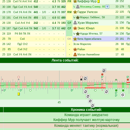
Киффер Мур
29
152
25
139
Ск4
Г4
Ат4
Уг4
412
-
-
-
4.3
79
329
FR
↳
Мохамед Самир
, 66
33
179
П
30
198
Пд4
Ск4
У4
Ат4
540
-
-
-
3.7
86
462
Гарри Уилсон
22
105
П
28
178
Ск4
У4
Ат4
Л4
441
-
1/0
-
4.3
76
337
RM
↳
Маркус Гиббенс
, 59
23
122
И4
33
191
Ск4
У4
Ат4
Л4
493
-
1/1
-
4.0
92
480
Хуан Моралес
31
156
Пд
26
130
Ск4
Ат4
Уг4
242
-
-
-
4.4
79
193
CF
Энес Юнал
21
106
Пд
29
187
Пд4
Ск4
Ат4
П4
542
-
1/0
-
3.7
82
442
CF
24
119
Р4
В4
П4
Л4
-
-
-
-
-
-
-
↳
Ндода Мтетва
, 57
34
156
Пд
25
79
Ск4
-
-
-
-
-
-
-
GK
Кепа Аррисабалага
23
161
Р
26
142
Пд2
От2
-
-
-
-
-
-
-
-
Эсли Марелло
26
98
Пд
23
85
Ск4
Уг2
-
-
-
-
-
-
-
-
Райан
16
48
25
119
Ск4
У4
Ат4
Л4
-
-
-
-
-
-
-
-
Матаи Акинмбони
17
49
Лента событий:
45
Хроника событий:
Команда играет аккуратно
Киффер Мур
получает желтую карточку
Команда меняет тактику (нормальная)