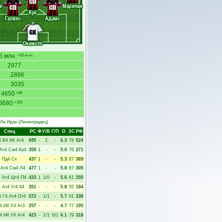
CD
г
Марипан
CD
CD
Кук
Галвес
Адамс
GK
Окамото
5 млн.
+65 млн.
2977
2896
3035
4650
+90
3680
+193
Ли Идзи
(Ленинградец)
Спец
РC
Ф
У/В
Г/П
О
ЗС
РФ
4
В4
И4
Ат4
695
-
2
-
6.3
78
524
Ат4
См4
Ка4
359
1
-
-
5.0
76
271
Пд4
Ск
437
1
-
-
5.3
87
369
Ат4
См4
Л4
477
1
-
-
5.8
67
305
4
Ат4
Шт4
П4
433
1
1/0
-
5.6
61
255
4
Ат4
Уг4
К4
351
-
-
-
5.8
55
184
4
Г4
Ат4
От4
572
-
1/1
-
5.7
61
338
4
И4
У4
Ат3
257
-
-
-
4.7
77
195
4
И4
У4
Ат4
423
-
1/1
0/1
6.1
79
318