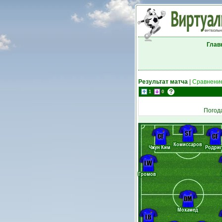
Глав
Результат матча
|
Сравнение
1
0
Погод
ST
CF
CF
Комиссаров
Чжун Ким
Родриг
LW
Громов
DM
Мохамед
LB