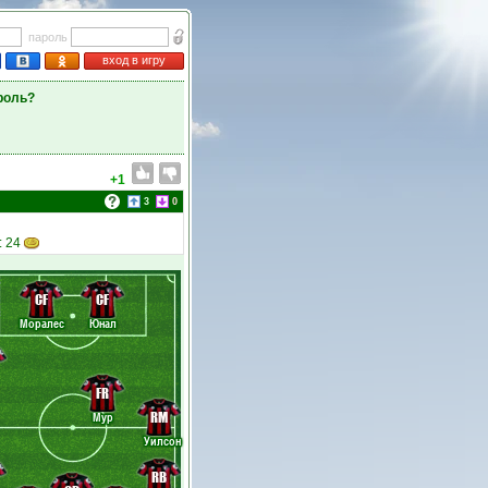
пароль
вход в игру
роль?
+1
3
0
: 24
CF
CF
Моралес
Юнал
FR
RM
Мур
Уилсон
RB