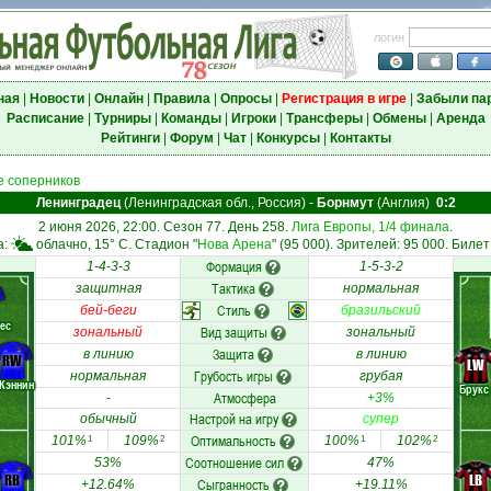
логин
ная
|
Новости
|
Онлайн
|
Правила
|
Опросы
|
Регистрация в игре
|
Забыли па
Расписание
|
Турниры
|
Команды
|
Игроки
|
Трансферы
|
Обмены
|
Аренда
Рейтинги
|
Форум
|
Чат
|
Конкурсы
|
Контакты
 соперников
Ленинградец
(Ленинградская обл., Россия)
-
Борнмут
(Англия)
0:2
2 июня 2026, 22:00. Сезон 77. День 258.
Лига Европы, 1/4 финала
.
а:
облачно, 15° C. Стадион "
Нова Арена
" (95 000). Зрителей: 95 000. Билет
Формация
1-4-3-3
1-5-3-2
Тактика
защитная
нормальная
Стиль
бей-беги
бразильский
ес
Вид защиты
зональный
зональный
Защита
в линию
в линию
RW
LW
Грубость игры
нормальная
грубая
Кэннин
Брукс
Атмосфера
-
+3%
Настрой на игру
обычный
супер
Оптимальность
101%
109%
100%
102%
1
2
1
2
Соотношение сил
53%
47%
RB
LB
Сыгранность
+12.64%
+19.11%