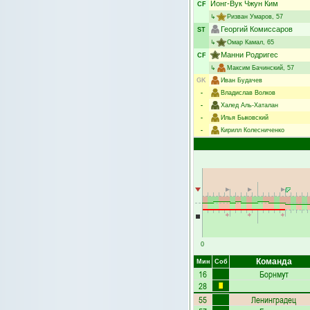
Йонг-Вук Чжун Ким
CF
↳
Ризван Умаров
, 57
Георгий Комиссаров
ST
↳
Омар Камал
, 65
Манни Родригес
CF
↳
Максим Бачинский
, 57
GK
Иван Будачев
-
Владислав Волков
-
Халед Аль-Хаталан
-
Илья Быковский
-
Кирилл Колесниченко
0
Команда
Мин
Соб
16
Борнмут
28
55
Ленинградец