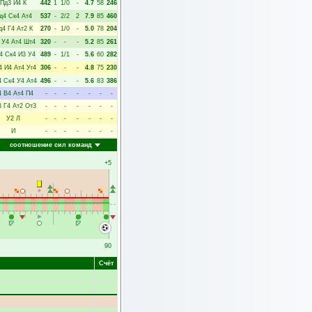
Пд3
И4
К
442
1
1/0
-
4.7
58
246
д4
Ск4
Ат4
537
-
2/2
2
7.9
85
460
д4
Г4
Ат2
К
270
-
1/0
-
5.0
78
204
У4
Ат4
Шт4
320
-
-
-
5.2
85
261
4
Ск4
И3
У4
489
-
1/1
-
5.6
60
282
4
И4
Ат4
Уг4
306
-
-
-
4.8
75
230
4
Ск4
У4
Ат4
496
-
-
-
5.6
83
386
4
В4
Ат4
П4
-
-
-
-
-
-
-
3
Г4
Ат2
От3
-
-
-
-
-
-
-
У2
Л
-
-
-
-
-
-
-
И
-
-
-
-
-
-
-
соотношение сил команд
+5
90
Счёт