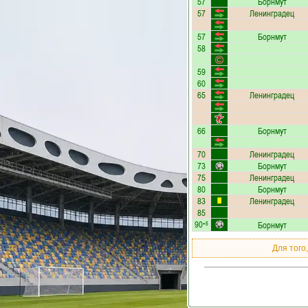
57
Борнмут
57
Ленинградец
57
Борнмут
58
59
60
65
Ленинградец
66
Борнмут
70
Ленинградец
73
Борнмут
75
Ленинградец
80
Борнмут
83
Ленинградец
85
90
Борнмут
+5
Для того