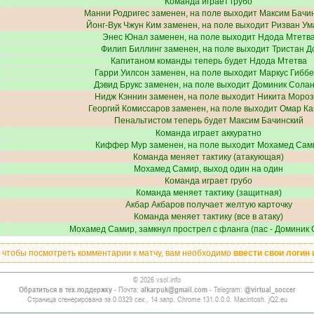
Команда играет грубо
Манни Родригес
заменен, на поле выходит
Максим Бачи
Йонг-Вук Чжун Ким
заменен, на поле выходит
Ризван Ум
Энес Юнал
заменен, на поле выходит
Ндода Мтетв
Филип Биллинг
заменен, на поле выходит
Тристан Д
Капитаном команды теперь будет
Ндода Мтетва
Гарри Уилсон
заменен, на поле выходит
Маркус Гиббе
Дэвид Брукс
заменен, на поле выходит
Доминик Солан
Нидж Кэннин
заменен, на поле выходит
Никита Мороз
Георгий Комиссаров
заменен, на поле выходит
Омар Ка
Пенальтистом теперь будет
Максим Бачинский
Команда играет аккуратно
Киффер Мур
заменен, на поле выходит
Мохамед Сам
Команда меняет тактику (атакующая)
Мохамед Самир
, выход один на один
Команда играет грубо
Команда меняет тактику (защитная)
Акбар Акбаров
получает желтую карточку
Команда меняет тактику (все в атаку)
Мохамед Самир
, замкнул прострел с фланга (пас -
Доминик 
, чтобы посмотреть комментарии к матчу, вам необходимо
ввести свои логин 
© 2026 vsol.info
Обратиться в тех.поддержку
- Почта:
alkarpuk@gmail.com
- Telegram:
@virtual_soccer
Страница сгенерирована за 0.0329 сек., 14 запр. Chrome 131.0.0.0. Macintosh. jQ2.eu