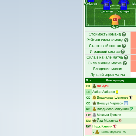
Акбаров
М
CD
CD
Шепелев
Чарлери
GK
Идзи
Стоимость команд
Рейтинг силы команд
Стартовый состав
Игравший состав
Сила в начале матча
Сила в конце матча
Владение мячом
Лучший игрок матча
Поз
Ленинградец
Ли Идзи
GK
Акбар Акбаров
LB
Владислав Шепелев
CD
Джошуа Чарлери
CD
Владислав Микушин
RB
Максим Громов
LW
Йад Мохамед
DM
Нидж Кэннин
RW
↳
Никита Морозов
, 65