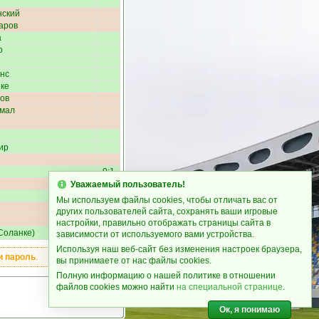
нский
аров
а
о
нс
ке
ов
мал
ир
0:1
Уважаемый пользователь!
Мы используем файлы cookies, чтобы отличать вас от
других пользователей сайта, сохранять ваши игровые
настройки, правильно отображать страницы сайта в
Соланке
)
0:2
зависимости от используемого вами устройства.
Используя наш веб-сайт без изменения настроек браузера,
и пароль
.
вы принимаете от нас файлы cookies.
Полную информацию о нашей политике в отношении
файлов cookies можно найти
на специальной странице
.
Ок, я понимаю