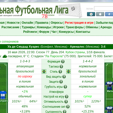
логин
ная
|
Новости
|
Онлайн
|
Правила
|
Опросы
|
Регистрация в игре
|
Забыли па
Расписание
|
Турниры
|
Команды
|
Игроки
|
Трансферы
|
Обмены
|
Аренда
Рейтинги
|
Форум
|
Чат
|
Конкурсы
|
Контакты
 соперников
Уа де Сиудад Хуарес
(Бонфил, Мексика)
-
Ареналес
(Мексика)
3:4
16 мая 2026, 22:00. Сезон 77. День 204.
Кубок страны
, 1/16 финала.
а:
пасмурно, 6° C. Стадион "
Ла Парсела
" (75 000). Зрителей: 75 000. Билет
Формация
1-3-4-3
1-4-4-2
Тактика
атакующая
нормальная
Стиль
бразильский
бразильский
Вид защиты
по игроку
зональный
Защита
в линию
в линию
LW
Грубость игры
нормальная
нормальная
Мита
Атмосфера
+1%
-
RM
Настрой на игру
обычный
супер
улурис
Оптимальность
101%
64%
101%
123%
1
2
1
2
Соотношение сил
48%
52%
LB
Сыгранность
+3.18%
+15.15%