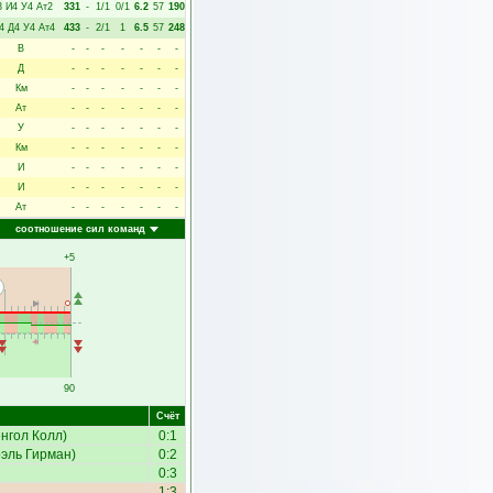
3
И4
У4
Ат2
331
-
1/1
0/1
6.2
57
190
4
Д4
У4
Ат4
433
-
2/1
1
6.5
57
248
В
-
-
-
-
-
-
-
Д
-
-
-
-
-
-
-
Км
-
-
-
-
-
-
-
Ат
-
-
-
-
-
-
-
У
-
-
-
-
-
-
-
Км
-
-
-
-
-
-
-
И
-
-
-
-
-
-
-
И
-
-
-
-
-
-
-
Ат
-
-
-
-
-
-
-
соотношение сил команд
+5
90
Счёт
нгол Колл
)
0:1
эль Гирман
)
0:2
0:3
1:3