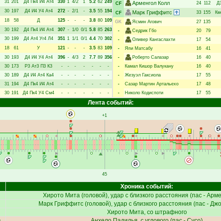
31
201
Д4
Пк4
И4
Ат4
330
1
4/2
1
5.2
62
249
Арменгол Колл
24
112
Д
CF
30
197
Д4
И4
У4
Ат4
272
-
2/1
-
3.5
55
194
Марк Гриффитс
33
155
Км
CF
18
58
Д
125
-
-
-
3.8
80
109
GK
Ясмин Агович
27
135
30
192
Д4
Пк4
И4
Ат4
307
-
1/0
0/1
5.8
85
263
-
Седрик Гбо
20
79
30
199
Д4
Ат4
Уг4
Л4
351
1
1/1
0/1
4.4
70
302
-
Оливер Кангаслахти
17
54
18
61
У
121
-
-
-
3.5
83
109
-
Япи Матсабу
16
41
30
193
Д4
И4
У4
Ат4
396
-
4/3
2
7.7
89
356
-
Роберто Салазар
16
40
30
173
Р3
Ат3
П3
К3
-
-
-
-
-
-
-
-
Камал Кишор Валукану
16
40
30
189
Д4
И4
Ат4
Ка4
-
-
-
-
-
-
-
-
Жезуэл Гаксиола
17
55
31
194
Д4
Пк4
И4
Ат4
-
-
-
-
-
-
-
-
Сазар Мартин Артальехо
17
48
30
191
Д4
Пк4
У4
См4
-
-
-
-
-
-
-
-
Николо Кодиспоти
17
55
Лента событий:
+1
45
Хроника событий:
Хирото Мита
(головой), удар с близкого расстояния (пас -
Арме
Марк Гриффитс
(головой), удар с близкого расстояния (пас -
Джо
Хирото Мита
, со штрафного
с
Анхело Падилья
, с углового (пас -
Сусо
)