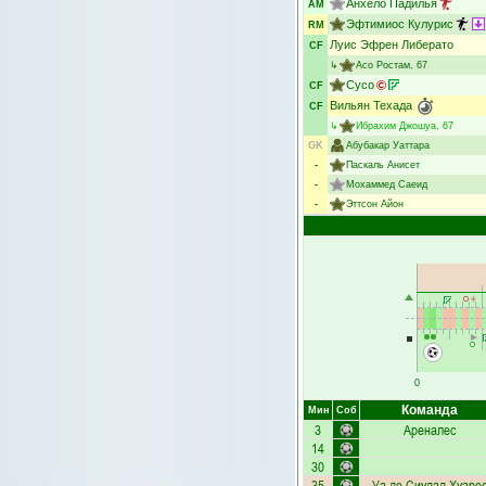
Анхело Падилья
AM
Эфтимиос Кулурис
RM
Луис Эфрен Либерато
CF
↳
Асо Ростам
, 67
Сусо
CF
Вильян Техада
CF
↳
Ибрахим Джошуа
, 67
GK
Абубакар Уаттара
-
Паскаль Анисет
-
Мохаммед Саеид
-
Эттсон Айон
0
Команда
Мин
Соб
3
Ареналес
14
30
35
Уа де Сиудад Хуаре