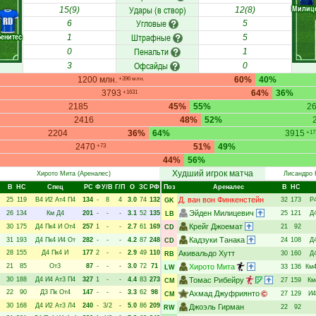
Милиц
Удары (в створ)
15(9)
12(8)
RD
Угловые
6
5
Бенитес
Штрафные
1
5
Пенальти
0
1
Офсайды
3
0
1200 млн.
60%
40%
+396 млн.
3793
64%
36%
+1631
2185
45%
55%
2
2416
48%
52%
2204
36%
64%
3915
+17
2470
51%
49%
+73
44%
56%
Худший игрок матча
Хирото Мита
(Ареналес)
Лисандро 
В
НC
Спец
РC
Ф
У/В
Г/П
О
ЗС
РФ
Поз
Ареналес
В
НC
Д. ван вон Финкенстейн
25
119
В4
И2
Ат4
П4
134
-
8
4
3.0
74
132
32
173
Р
GK
Эйден Милицевич
26
134
Км
Д4
201
-
-
-
3.1
52
135
25
121
Д
LB
Крейг Джоемат
30
175
Д4
Пк4
И
От4
257
1
-
-
2.7
61
169
21
92
CD
Кадзуки Танака
31
193
Д4
Пк4
И4
От
282
-
-
-
4.2
87
248
24
108
Д
CD
28
155
Д4
Пк4
И
177
2
-
-
2.9
49
110
Акивальдо Хутт
30
160
Д
RB
21
85
От3
87
-
-
-
3.0
72
71
Хирото Мита
33
136
Км
LW
30
188
Д4
И4
Ат3
П4
327
1
-
-
4.4
83
273
Томас Рибейру
27
159
Км
CM
22
90
Д3
Пк
От4
147
-
-
-
3.3
62
98
Ахмад Джуфриянто
27
129
И4
CM
30
168
Д4
И2
Ат3
Л4
240
-
3/2
-
5.0
86
209
Джоэль Гирман
22
92
RW