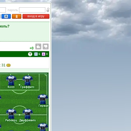
пароль
вход в игру
роль?
+0
6
0
: 31
CF
CF
Колл
Гриффитс
RW
Гирман
CM
CM
Рибейру
Джуфриянто
RB