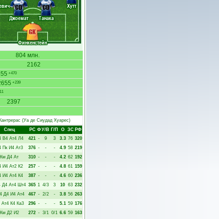
евич
Хутт
CD
CD
Джоемат
Танака
GK
Финкенстейн
804 млн.
2162
655
+470
2655
+239
11
2397
Кантрерас
(Уа де Сиудад Хуарес)
Спец
РC
Ф
У/В
Г/П
О
ЗС
РФ
4
В4
Ат4
Л4
421
-
9
3
3.3
76
320
4
Пк
И4
Ат3
376
-
-
-
4.9
58
219
Км
Д4
Ат
310
-
-
-
4.2
62
192
4
И4
Ат2
К2
257
-
-
-
4.8
61
159
4
И4
Ат4
К4
387
-
-
-
4.6
60
236
4
Д4
Ат4
Шт4
365
1
4/3
3
10
63
232
4
Д4
И4
Ат4
467
-
2/2
-
3.8
56
263
Ат4
К4
Ка3
296
-
-
-
5.1
59
176
Км
Д2
И2
272
-
3/1
0/1
6.6
59
163