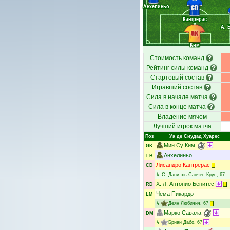
Анхелиньо
CD
Кантрерас
А. 
GK
Ким
Стоимость команд
Рейтинг силы команд
Стартовый состав
Игравший состав
Сила в начале матча
Сила в конце матча
Владение мячом
Лучший игрок матча
Поз
Уа де Сиудад Хуарес
Мин Су Ким
GK
Анхелиньо
LB
Лисандро Кантрерас
CD
↳
С. Даниэль Санчес Крус
, 67
Х. Л. Антонио Бенитес
RD
Чема Пикардо
LM
↳
Деян Любичич
, 67
Марко Савала
DM
↳
Бриан Дабо
, 67