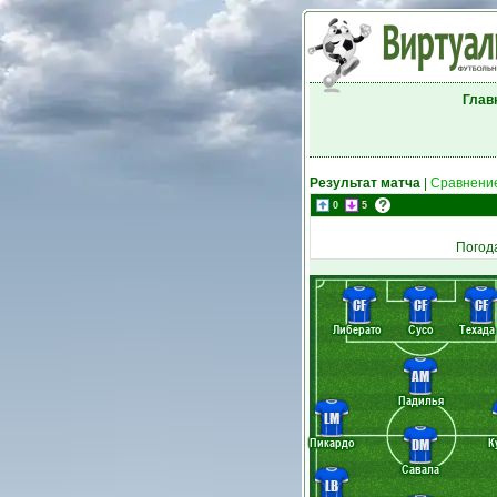
Глав
Результат матча
|
Сравнение
0
5
Погод
CF
CF
CF
Либерато
Сусо
Техада
AM
Падилья
LM
Пикардо
К
DM
Савала
LB