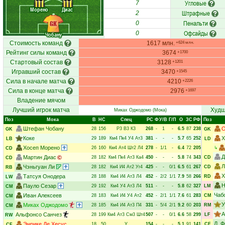
Угловые
7
Морено
Диас
Штрафные
2
Пенальти
GK
0
Офсайды
0
Чобану
Стоимость команд
1617 млн.
+624 млн.
Рейтинг силы команд
3674
+1700
Стартовый состав
3128
+1201
Игравший состав
3470
+1545
Сила в начале матча
4210
+2226
Сила в конце матча
2976
+1697
Владение мячом
Лучший игрок матча
Худш
Миках Оджодомо
(Мока)
Поз
Мока
В
НC
Спец
РC
Ф
У/В
Г/П
О
ЗС
РФ
Поз
Штефан Чобану
О
28
156
Р3
В3
К3
268
-
1
-
6.5
87
238
GK
GK
Коке
Х
29
189
Км4
Пк4
У4
Ат3
381
-
-
-
5.7
65
252
LB
LD
Хосеп Морено
26
160
Км4
Ат4
Шт2
Л4
278
-
1/1
-
6.4
72
205
↳
CD
Д
Мартин Диас
28
182
Км4
Пк4
Ат3
Ка4
450
-
-
-
5.8
74
343
CD
CD
Л
Чэньгуан Ли
28
182
Км4
И4
Ат2
Уг4
425
-
-
0/1
6.5
61
267
CD
RB
Х
Татсуя Онодера
28
188
Км4
И4
Ат3
Л4
452
-
2/2
1/1
7.9
58
266
RD
LW
Н
Пауло Сезар
29
192
Км4
У4
Ат3
Л4
511
-
-
-
5.8
62
327
LM
CM
Чаб
Иван Алексеев
28
183
Км4
И4
У4
Ат2
452
-
2/1
1/1
7.6
61
283
CM
CM
У
Миках Оджодомо
28
185
Км4
И4
Ат3
П4
331
-
5/4
2/1
9.2
60
203
RM
CM
А
Альфонсо Санчез
28
199
Км4
Ат3
См3
Шт4
507
-
-
0/1
6.6
58
299
LF
RW
Д. 
Энрике Де Хесус
18
50
У
154
-
-
-
5.1
91
141
CF
CF