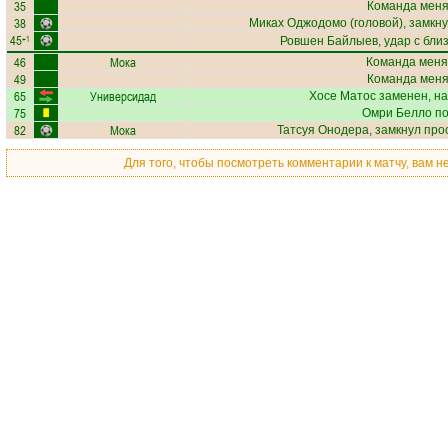
35
Команда меняе
38
Миках Оджодомо
(головой), замкну
45
+1
Ровшен Байлыев
, удар с бли
46
Мока
Команда меня
49
Команда меняе
65
Универсидад
Хосе Матос
заменен, на
75
Омри Белло
по
82
Мока
Татсуя Онодера
, замкнул про
Для того, чтобы посмотреть комментарии к матчу, вам 