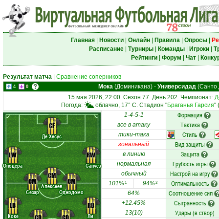
Главная
|
Новости
|
Онлайн
|
Правила
|
Опросы
|
Ре
Расписание
|
Турниры
|
Команды
|
Игроки
|
Т
Рейтинги
|
Форум
|
Чат
|
Конку
Результат матча
|
Сравнение соперников
Мока
(Доминикана)
-
Универсидад
(Санто 
4
0
15 мая 2026, 22:00. Сезон 77. День 202. Чемпионат:
Д
Погода:
облачно, 17° C. Стадион "
Браганья Гарсия
"
Формация
1-4-5-1
Тактика
CF
все в атаку
Стиль
тики-така
Де Хесус
Вид защиты
зональный
Защита
LW
RW
в линию
Грубость игры
нормальная
Онодера
Санчез
Настрой на игру
обычный
CM
CM
CM
Оптимальность
101%
94%
1
2
Алексеев
Сезар
Оджодомо
Соотношение сил
64%
Сыгранность
+12.45%
LB
RB
Удары (в створ)
13(10)
Коке
Ли
CD
CD