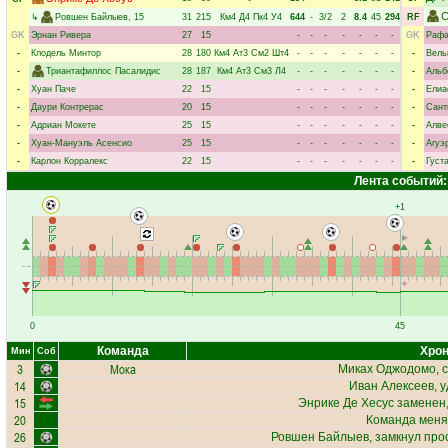
С
↳
Ровшен Байлыев
, 15
31
215
Км4
Д4
Пк4
У4
644
-
3/2
2
8.4
45
294
RF
GK
Эрнан Ривера
27
15
-
-
-
-
-
-
-
GK
Рафа
-
Клодель Минтор
28
180
Км4
Ат3
См2
Шт4
-
-
-
-
-
-
-
-
Вель
-
Триантафиллос Пасалидис
28
187
Км4
Ат3
См3
Л4
-
-
-
-
-
-
-
-
Альб
-
Хуан Паче
22
15
-
-
-
-
-
-
-
-
Елиа
-
Даури Контрерас
20
15
-
-
-
-
-
-
-
-
Сант
-
Адриан Мокете
25
15
-
-
-
-
-
-
-
-
Алве
-
Хуан-Мануэль Асенсио
25
15
-
-
-
-
-
-
-
-
Агуэ
-
Карлон Корралекс
22
15
-
-
-
-
-
-
-
-
Густ
Лента событий:
+1
0
45
Команда
Хрон
Мин
Соб
3
Мока
Миках Оджодомо
, 
14
Иван Алексеев
, 
15
Энрике Де Хесус
заменен,
20
Команда меня
26
Ровшен Байлыев
, замкнул про