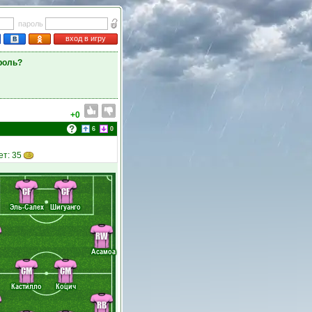
пароль
вход в игру
роль?
+0
6
0
ет: 35
CF
CF
Эль-Салех
Шигуанго
RW
Асамоа
CM
CM
Кастилло
Коцич
RB