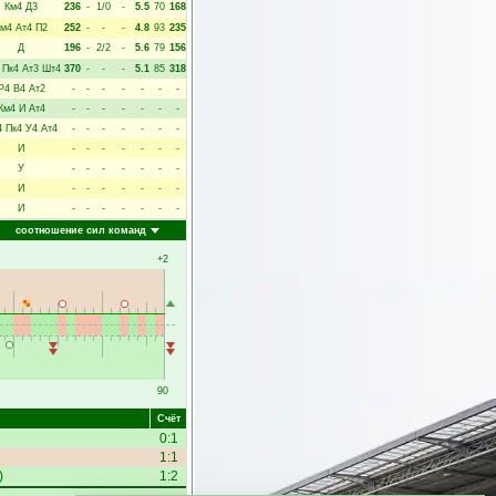
Км4
Д3
236
-
1/0
-
5.5
70
168
Км4
Ат4
П2
252
-
-
-
4.8
93
235
Д
196
-
2/2
-
5.6
79
156
Пк4
Ат3
Шт4
370
-
-
-
5.1
85
318
Р4
В4
Ат2
-
-
-
-
-
-
-
Км4
И
Ат4
-
-
-
-
-
-
-
4
Пк4
У4
Ат4
-
-
-
-
-
-
-
И
-
-
-
-
-
-
-
У
-
-
-
-
-
-
-
И
-
-
-
-
-
-
-
И
-
-
-
-
-
-
-
соотношение сил команд
+2
90
Счёт
0:1
1:1
)
1:2