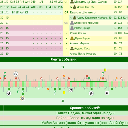
Мохаммад Эль-Салех
23
143
Км4
Д4
Ат4
Шт4
360
-
1/1
-
3.5
67
242
25
117
CF
23
162
Км4
Пк4
И4
У4
430
-
3/2
1
4.3
68
295
↳
Исайя Янг
, 65
26
152
Камило Шигуанго
23
90
23
141
В4
И4
Ат4
К4
-
-
-
-
-
-
-
CF
30
45
-
-
-
-
-
-
-
↳
Адриу Кадамури Набосе
, 49
22
128
Км4
20
27
-
-
-
-
-
-
-
GK
Блессингс Мкёмбве
26
112
23
15
-
-
-
-
-
-
-
-
Илиес Дриди
27
155
26
15
-
-
-
-
-
-
-
-
Ренат Лешко
23
100
Км
29
15
-
-
-
-
-
-
-
-
Дбрай Торрес
23
91
26
15
-
-
-
-
-
-
-
-
Адонис Мерчан
19
73
23
15
-
-
-
-
-
-
-
-
Андрес Соса
22
71
26
15
-
-
-
-
-
-
-
-
Алекс Пауль Норьега
20
72
Лента событий:
+1
45
Хроника событий:
Санкет Падкаж
, выход один на один
Байрон Браво
, выход один на один
Майкл Асамоа
(головой), с углового (пас -
Апай Укуно