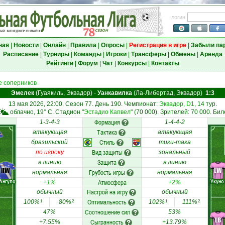
логин
ная
|
Новости
|
Онлайн
|
Правила
|
Опросы
|
Регистрация в игре
|
Забыли па
Расписание
|
Турниры
|
Команды
|
Игроки
|
Трансферы
|
Обмены
|
Аренда
Рейтинги
|
Форум
|
Чат
|
Конкурсы
|
Контакты
 соперников
Эмелек
(Гуаякиль, Эквадор)
-
Уанкавилка
(Ла-Либертад, Эквадор)
1:3
13 мая 2026, 22:00. Сезон 77. День 190. Чемпионат:
Эквадор, D1
, 14 тур.
облачно, 19° C. Стадион "
Эстадио Капвел
" (70 000). Зрителей: 70 000. Бил
Формация
1-3-4-3
1-4-4-2
Тактика
атакующая
атакующая
Стиль
бразильский
тики-така
Вид защиты
по игроку
зональный
Защита
в линию
в линию
RW
LW
Грубость игры
нормальная
нормальная
Ангуло
Укуно
Атмосфера
+1%
+2%
Настрой на игру
обычный
обычный
Оптимальность
100%
80%
102%
111%
1
2
1
2
Соотношение сил
47%
53%
LB
Сыгранность
+7.55%
+13.79%