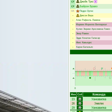
Джейк Трю
CF
Байрон Браво
CF
GK
Педро Ортис
-
Диксон Вера
-
Алан Рафаэль Ламина
-
Марвин Морилло Виллареал
-
Хулио Энрике Аросемена Гомез
-
Эвер Рамон
-
Эдди Хонатан Галасар
-
Ивис Кавьедес
-
Харни Батальяс
0
Команда
Мин
Соб
23
Уанкавилка
26
Эмелек
29
Уанкавилка