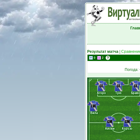
Глав
Результат матча
|
Сравнение
0
2
Погода:
CF
CF
CF
Агоро
Трю
Браво
LW
Вила
CM
CM
Айови
Корозо