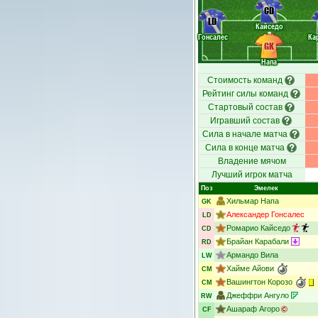
CD
LD
Кайседо
Гонсалес
Ка
GK
Напа
Стоимость команд
Рейтинг силы команд
Стартовый состав
Игравший состав
Сила в начале матча
Сила в конце матча
Владение мячом
Лучший игрок матча
Поз
Эмелек
Хильмар Напа
GK
Александер Гонсалес
LD
Ромарио Кайседо
CD
Брайан Карабали
RD
Армандо Вила
LW
Хайме Айови
CM
Вашингтон Корозо
CM
Джеффри Ангуло
RW
Ашараф Агоро
CF