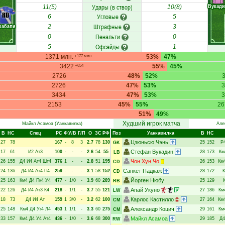
Вукади
Удары (в створ)
11(5)
10(8)
RD
Угловые
6
5
рабали
Штрафные
2
3
Пенальти
0
0
Офсайды
5
1
1371 млн.
53%
47%
+177 млн.
3422
55%
45%
+654
2726
48%
52%
2726
47%
53%
3
3434
47%
53%
3
2153
45%
55%
26
51%
49%
Худший игрок матча
Майкл Асамоа
(Уанкавилка)
Але
В
НC
Спец
РC
Ф
У/В
Г/П
О
ЗС
РФ
Поз
Уанкавилка
В
НC
Цзюньсю Чэнь
27
78
167
-
8
3
2.7
78
130
25
152
Р
GK
Стефан Вукадин
17
61
И2
Ат3
100
-
-
-
2.6
54
55
28
173
Км
LB
Чон Хун Чо
26
155
Д4
И4
Ат4
Шт4
376
1
-
-
2.8
51
195
26
153
Км
CD
Санкет Падкаж
24
136
Д4
И4
Ат4
П4
259
-
-
-
3.1
58
152
28
172
CD
Йорген Нюбу
25
163
Км4
Д4
Пк4
У4
477
-
1/0
-
3.9
60
289
25
129
RB
Апай Укуно
22
126
Д4
И4
Ат3
К4
218
-
1/1
-
3.7
55
121
27
186
Км
LW
Карлос Кастилло
18
73
Д4
И4
Ат
159
1
3/0
-
3.2
62
100
27
164
Км
CM
Александр Коцич
25
148
Км4
Д4
Уг4
Л4
453
1
1/1
-
3.3
60
275
29
161
Км
CM
Майкл Асамоа
33
157
Км4
Д4
У4
Ат4
436
-
1/0
-
3.6
68
300
29
185
Д4
RW