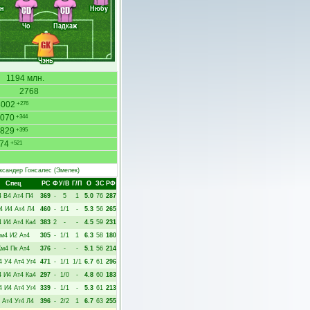
н
Нюбу
CD
CD
Чо
Падкаж
GK
Чэнь
1194 млн.
2768
3002
+276
070
+344
829
+395
74
+521
ксандер Гонсалес
(Эмелек)
Спец
РC
Ф
У/В
Г/П
О
ЗС
РФ
4
В4
Ат4
П4
369
-
5
1
5.0
76
287
4
И4
Ат4
Л4
460
-
1/1
-
5.3
56
265
4
И4
Ат4
Ка4
383
2
-
-
4.5
59
231
Км4
И2
Ат4
305
-
1/1
1
6.3
58
180
Км4
Пк
Ат4
376
-
-
-
5.1
56
214
4
У4
Ат4
Уг4
471
-
1/1
1/1
6.7
61
296
4
И4
Ат4
Ка4
297
-
1/0
-
4.8
60
183
4
И4
Ат4
Уг4
339
-
1/1
-
5.3
61
213
Ат4
Уг4
Л4
396
-
2/2
1
6.7
63
255