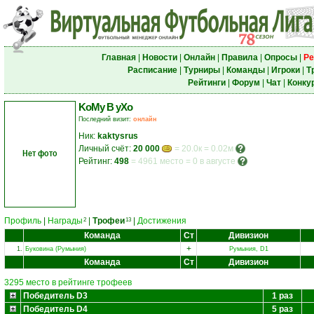
Главная
|
Новости
|
Онлайн
|
Правила
|
Опросы
|
Ре
Расписание
|
Турниры
|
Команды
|
Игроки
|
Т
Рейтинги
|
Форум
|
Чат
|
Конку
KoMy B yXo
Последний визит:
онлайн
Ник:
kaktysrus
Личный счёт:
20 000
= 20.0к = 0.02м
Нет фото
Рейтинг:
498
=
4961 место
=
0 в августе
Профиль
|
Награды
|
Трофеи
|
Достижения
2
13
Команда
Ст
Дивизион
+
1.
Буковина (Румыния)
Румыния, D1
Команда
Ст
Дивизион
3295 место в рейтинге трофеев
Победитель D3
1 раз
Победитель D4
5 раз