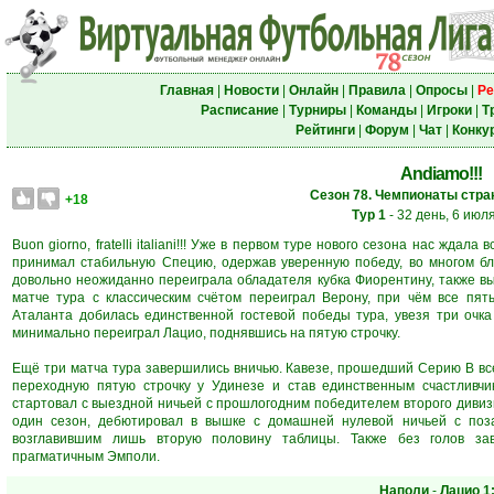
Главная
|
Новости
|
Онлайн
|
Правила
|
Опросы
|
Ре
Расписание
|
Турниры
|
Команды
|
Игроки
|
Т
Рейтинги
|
Форум
|
Чат
|
Конку
Andiamo!!!
Сезон 78. Чемпионаты стран
+18
Тур 1
- 32 день, 6 июл
Buon giorno, fratelli italiani!!! Уже в первом туре нового сезона нас жд
принимал стабильную Специю, одержав уверенную победу, во многом бл
довольно неожиданно переиграла обладателя кубка Фиорентину, также в
матче тура с классическим счётом переиграл Верону, при чём все пят
Аталанта добилась единственной гостевой победы тура, увезя три очка
минимально переиграл Лацио, поднявшись на пятую строчку.
Ещё три матча тура завершились вничью. Кавезе, прошедший Серию В все
переходную пятую строчку у Удинезе и став единственным счастливчи
стартовал с выездной ничьей с прошлогодним победителем второго дивизи
один сезон, дебютировал в вышке с домашней нулевой ничьей с по
возглавившим лишь вторую половину таблицы. Также без голов за
прагматичным Эмполи.
Наполи
-
Лацио
1