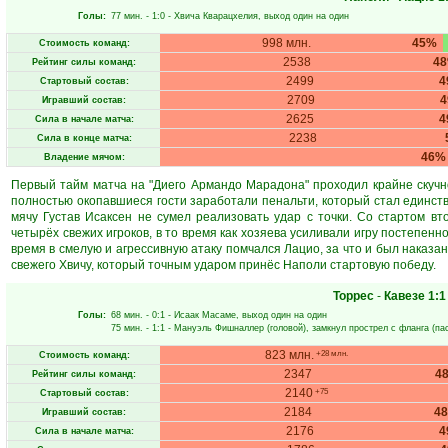
Голы:
77 мин.
- 1:0 -
Хвича Кварацхелия
, выход один на один
998 млн.
45%
Стоимость команд:
2538
4
Рейтинг силы команд:
2499
4
Стартовый состав:
2709
Игравший состав:
2625
4
Сила в начале матча:
2238
Сила в конце матча:
46%
Владение мячом:
Первый тайм матча на "Диего Армандо Марадона" проходил крайне скучно
полностью окопавшиеся гости заработали пенальти, который стал единст
мячу Густав Исаксен не сумел реализовать удар с точки. Со стартом в
четырёх свежих игроков, в то время как хозяева усиливали игру постепенн
время в смелую и агрессивную атаку помчался Лацио, за что и был наказа
свежего Хвичу, который точным ударом принёс Наполи стартовую победу.
Торрес
-
Кавезе
1:1
Голы:
68 мин.
- 0:1 -
Исаак Масаме
, выход один на один
75 мин.
- 1:1 -
Мануэль Фишналлер
(головой), замкнул прострел с фланга (па
823 млн.
+28 млн.
Стоимость команд:
2347
4
Рейтинг силы команд:
2140
+75
Стартовый состав:
2184
4
Игравший состав:
2176
4
Сила в начале матча: