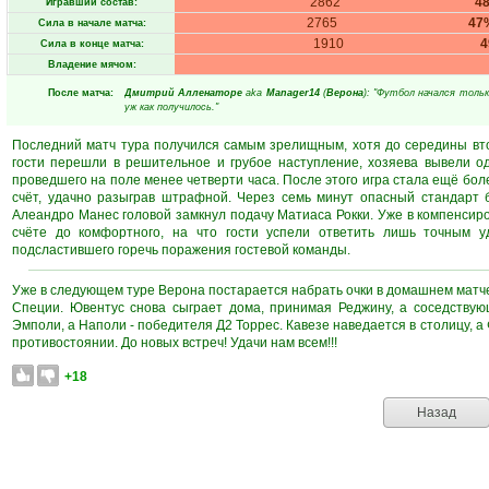
2862
4
Игравший состав:
2765
47
Сила в начале матча:
1910
Сила в конце матча:
Владение мячом:
После матча:
Дмитрий Алленаторе
aka
Manager14
(
Верона
): "Футбол начался толь
уж как получилось."
Последний матч тура получился самым зрелищным, хотя до середины вто
гости перешли в решительное и грубое наступление, хозяева вывели о
проведшего на поле менее четверти часа. После этого игра стала ещё боле
счёт, удачно разыграв штрафной. Через семь минут опасный стандарт 
Алеандро Манес головой замкнул подачу Матиаса Рокки. Уже в компенсир
счёте до комфортного, на что гости успели ответить лишь точным
подсластившего горечь поражения гостевой команды.
Уже в следующем туре Верона постарается набрать очки в домашнем матче 
Специи. Ювентус снова сыграет дома, принимая Реджину, а соседству
Эмполи, а Наполи - победителя Д2 Торрес. Кавезе наведается в столицу, 
противостоянии. До новых встреч! Удачи нам всем!!!
+18
Назад