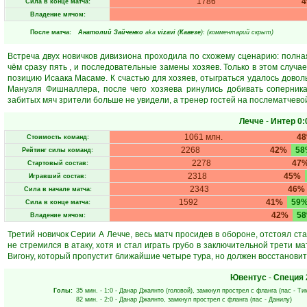
1786
Сила в конце матча:
Владение мячом:
После матча:
Анатолий Зайченко
aka
vizavi
(
Кавезе
): (комментарий скрыт)
Встреча двух новичков дивизиона проходила по схожему сценарию: полная
чём сразу пять , и последовательные замены хозяев. Только в этом случа
позицию Исаака Масаме. К счастью для хозяев, отыграться удалось довол
Мануэля Фишналлера, после чего хозяева ринулись добивать соперника
забитых мяч зрители больше не увидели, а тренер гостей на послематчевой
Лечче
-
Интер
0:
1061 млн.
4
Стоимость команд:
2268
42%
58
Рейтинг силы команд:
2278
47
Стартовый состав:
2318
45%
Игравший состав:
2343
46%
Сила в начале матча:
1592
41%
59
Сила в конце матча:
42%
5
Владение мячом:
Третий новичок Серии А Лечче, весь матч просидев в обороне, отстоял с
не стремился в атаку, хотя и стал играть грубо в заключительной трети м
Вигону, который пропустит ближайшие четыре тура, но должен восстановит
Ювентус
-
Специя
Голы:
35 мин.
- 1:0 -
Данар Джаянто
(головой), замкнул прострел с фланга (пас -
Ти
82 мин.
- 2:0 -
Данар Джаянто
, замкнул прострел с фланга (пас -
Данилу
)