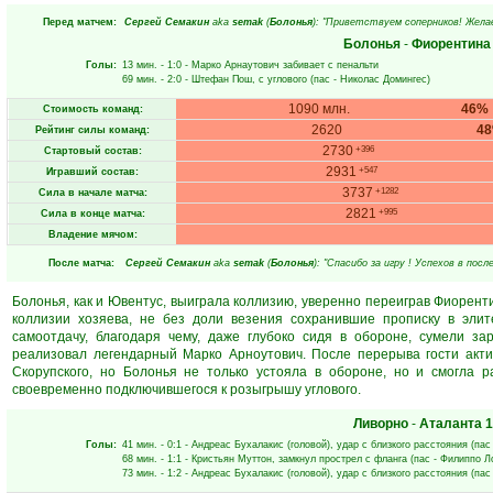
Перед матчем:
Сергей Семакин
aka
semak
(
Болонья
): "Приветствуем соперников! Желае
Болонья
-
Фиорентина
Голы:
13 мин.
- 1:0 -
Марко Арнаутович
забивает с пенальти
69 мин.
- 2:0 -
Штефан Пош
, с углового (пас -
Николас Домингес
)
1090 млн.
46%
Стоимость команд:
2620
4
Рейтинг силы команд:
2730
+396
Стартовый состав:
2931
+547
Игравший состав:
3737
+1282
Сила в начале матча:
2821
+995
Сила в конце матча:
Владение мячом:
После матча:
Сергей Семакин
aka
semak
(
Болонья
): "Спасибо за игру ! Успехов в пос
Болонья, как и Ювентус, выиграла коллизию, уверенно переиграв Фиоренти
коллизии хозяева, не без доли везения сохранившие прописку в элит
самоотдачу, благодаря чему, даже глубоко сидя в обороне, сумели за
реализовал легендарный Марко Арноутович. После перерыва гости акти
Скорупского, но Болонья не только устояла в обороне, но и смогла 
своевременно подключившегося к розыгрышу углового.
Ливорно
-
Аталанта
1
Голы:
41 мин.
- 0:1 -
Андреас Бухалакис
(головой), удар с близкого расстояния (пас
68 мин.
- 1:1 -
Кристьян Муттон
, замкнул прострел с фланга (пас -
Филиппо Л
73 мин.
- 1:2 -
Андреас Бухалакис
(головой), удар с близкого расстояния (пас