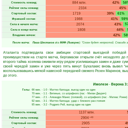
884 млн.
42%
58
Стоимость команд:
2334
45%
Рейтинг силы команд:
1719
39%
61%
Стартовый состав:
1988
41%
59
Игравший состав:
5
2074
43%
Сила в начале матча:
1808
44%
Сила в конце матча:
42%
5
Владение мячом:
После матча:
Паша Шестаков
aka
МИФ
(
Ливорно
): "Сезон будет непростой. Спасибо з
Аталанта подтвердила свои амбиции стартовой выездной победой
преимуществом на старте матча, бергамаски открыли счёт незадолго до
второго тайма хозяева оживили игру рядом усиливающих замен и даже суме
своей чередой замен и уже через пять минут Бухалакис вновь вывел "н
воспользовавшись мягкой навесной передачей свежего Розен Маринов, выш
до этого.
Имолезе
-
Верона
3:
Голы:
66 мин.
- 1:0 -
Маттео Капоцци
, выход один на один
70 мин.
- 1:1 -
Витинью
, со штрафного (пас -
Милан Джурич
)
77 мин.
- 2:1 -
Алеандро Манес
(головой), со штрафного (пас -
Матиас Рокки
)
92 мин.
- 3:1 -
Маттео Капоцци
, удар с близкого расстояния
95 мин.
- 3:2 -
Родриго Рей
, выход один на один
1137 млн.
Стоимость команд:
2904
+43
Рейтинг силы команд:
2905
4
Стартовый состав: