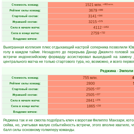
1521 млн.
+463 млн.
Стоимость команд:
3679
+699
Рейтинг силы команд:
3141
+544
Стартовый состав:
3215
+579
Игравший состав:
4112
+1453
Сила в начале матча:
2759
+732
Сила в конце матча:
Владение мячом:
Выигранная коллизия плюс отдыхающий настрой соперника позволили Юве
голу в каждом тайме. Незадолго до перерыва Данар Джаянто головой за
встречи индонезийскому форварду ассистировал вышедший на замену Д
центрального матча не только стартового тура, но, возможно, и всего перво
Реджина
-
Эмполи
755 млн.
Стоимость команд:
2800
Рейтинг силы команд:
2505
+227
Стартовый состав:
2505
+227
Игравший состав:
2841
+276
Сила в начале матча:
1865
+216
Сила в конце матча:
Владение мячом:
Реджина так и не смогла подобрать ключ к воротам Филиппо Манзари, котор
сейва, но, учитывая малую событийность встречи, этого вполне хватило, 
балл силы основному голкиперу команды.