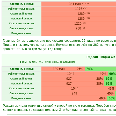
341 млн.
+7 млн.
Стоимость команд:
1176
+141
Рейтинг силы команд:
1289
+269
Стартовый состав:
1289
+269
Игравший состав:
1220
+69
Сила в начале матча:
750
+54
Сила в конце матча:
Владение мячом:
Главные битвы в дивизионе производят середняки, 22 удара по воротам на
Пришли к выводу что силы равны, Воуксол открыл счёт на 36й минуте, и 
сравнять только за три минуты до конца
Радсан
-
Марка ФК
Голы:
41 мин.
- 0:1 -
Лукас Ясим
, со штрафного
139 млн.
26%
74%
Стоимость команд:
1044
40%
60%
Рейтинг силы команд:
927
38%
62%
Стартовый состав:
927
38%
62%
Игравший состав:
1544
45%
Сила в начале матча:
949
45%
Сила в конце матча:
40%
60%
Владение мячом:
Радсан выиграл коллизию стилей у второй по силе команды. Перебор с гр
девяти штрафных оказался голевым. Это был единственный гол в матче, з