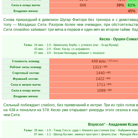
666
39%
61%
Сила в конце матча:
45%
Владение мячом:
Снова пришедший в дивизион Шугар Фэктори без тренера и с демотива
топу — Могадишо Сити. Разгром более чем очевиден, при обстоятельств
Сити спокойно забивает три мяча в первом и один мяч во втором тайме. Ка
Кеско
-
Оушен Сома
Голы:
24 мин.
- 1:0 -
Шиикхалоу Корби
, с углового (пас -
Асад Мунир
)
43 мин.
- 2:0 -
Юнес Хасау
, со штрафного
57 мин.
- 3:0 -
Хельми Кеенадид
забивает с пенальти
449 млн.
+171 млн.
Стоимость команд:
1313
+305
Рейтинг силы команд:
1440
+482
Стартовый состав:
1422
+464
Игравший состав:
1711
+606
Сила в начале матча:
1089
+394
Сила в конце матча:
Владение мячом:
Сильный побеждает слабого, без примечаний и интриг. Три из трёх голов 
на 43й и пенальти на 57й. Кеско уже открывает рекорды этого сезона в н
чем Сити.
Воуксол
* -
Академия Ксам
Голы:
36 мин.
- 1:0 -
Такар Сиссе
, удар с близкого расстояния (пас -
Байрамгельды
87 мин.
- 1:1 -
Шахед Кусман
, замкнул прострел с фланга (пас -
Френдли Ивэ