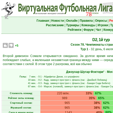
Главная
|
Новости
|
Онлайн
|
Правила
|
Опросы
|
Ре
Расписание
|
Турниры
|
Команды
|
Игроки
|
Т
Рейтинги
|
Форум
|
Чат
|
Конку
D2, 1й тур
Сезон 78. Чемпионаты стран
+5
Тур 1
- 32 день, 6 июл
Второй дивизион Сомали открывается ожиданно. За долгое время ниче
побеждают слабых, а маленькая незаметная граница между ними — середн
соответствии с силой. В этом туре 2 разгрома, всё как обычно
Джоухар Шугар Фэктори
* -
Мог
Голы:
7 мин.
- 0:1 -
Абдифитах Деков
, со штрафного
19 мин.
- 0:2 -
Каду
, замкнул прострел с фланга (пас -
Джейкоб Лебовиц
)
41 мин.
- 0:3 -
Каду
, замкнул прострел с фланга (пас -
Бакари Сиди Бебето
)
67 мин.
- 0:4 -
Марсис
(головой), замкнул прострел с фланга (пас -
Бакари Си
220 млн.
33%
67%
Стоимость команд:
989
35%
65%
Рейтинг силы команд:
965
38%
62%
Стартовый состав:
965
38%
62%
Игравший состав:
60%
1143
40%
Сила в начале матча: